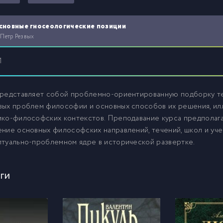
сновные гносеологические позиции
 Петр Резвых
1
представляет собой проблемно-ориентированную подборку те
вых проблем философии и основных способов их решения, ил
ико-философских контекстов. Преподавание курса предполаг
ние основных философских направлений, течений, школ и уче
туально-проблемном ядре в исторической развертке.
ги