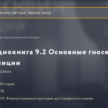
е гносеологические позиции
диокнига 9.2 Основные гнос
зиции
РЕЗВЫХ
История
18
09. Формы познания и критерии достоверности знания