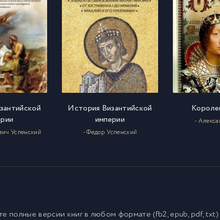
зантийской
История Византийской
Короле
ерии
империи
- Алекс
вич Успенский
- Федор Успенский
йте полные версии
книг
в любом формате (fb2, epub, pdf, txt