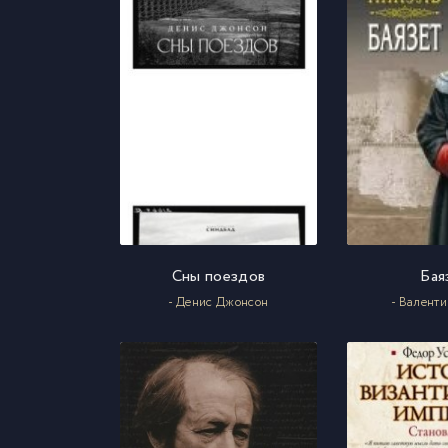
Сны поездов
Бая
- Денис Джонсон
- Валент