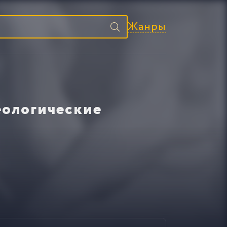
Жанры
еологические