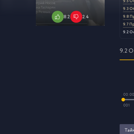
9.5 О
9.3 О
8.2
2.4
9.8 П
9.7 П
9.2 О
9.2 
00:0
001
Тай