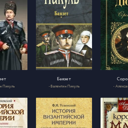
зет
Баязет
Соро
ин Пикуль
- Валентин Пикуль
- Алекс