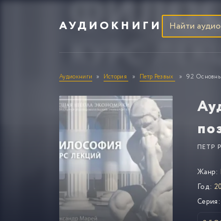
АУДИОКНИГИ
Аудиокниги
История
Петр Резвых
9.2 Основны
Ау
по
ПЕТР 
Жанр:
Год:
20
Серия: