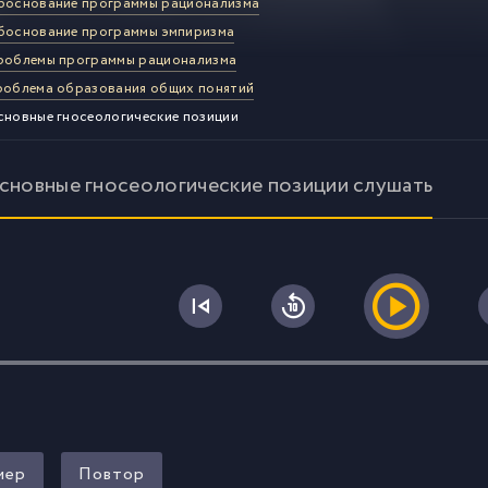
боснование программы рационализма
боснование программы эмпиризма
роблемы программы рационализма
роблема образования общих понятий
сновные гносеологические позиции
Основные гносеологические позиции слушать
0
мер
Повтор