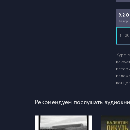
9.2 О
Автор:
00
1
Курс 
ключе
истор
изложе
концеп
Рекомендуем послушать аудиокни