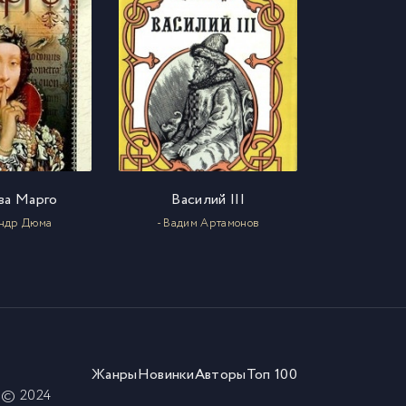
ва Марго
Василий III
андр Дюма
- Вадим Артамонов
Жанры
Новинки
Авторы
Топ 100
) © 2024