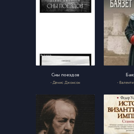
Сны поездов
Бая
- Денис Джонсон
- Валент