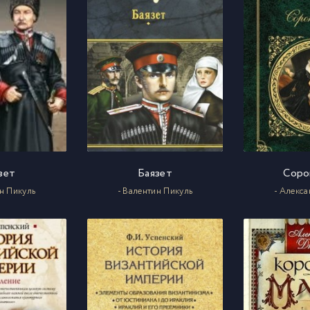
зет
Баязет
Соро
ин Пикуль
- Валентин Пикуль
- Алекс