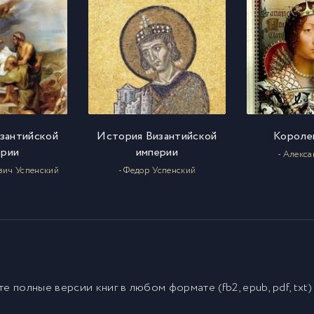
зантийской
История Византийской
Короле
ерии
империи
- Алекс
вич Успенский
- Федор Успенский
йте полные версии
книг
в любом формате (fb2, epub, pdf, txt