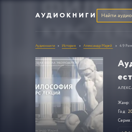
АУДИОКНИГИ
Аудиокниги
История
Александр Марей
4.9 Рим
Ау
ес
АЛЕКС
Жанр:
Год:
20
Серия: