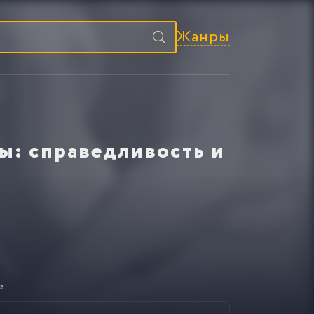
Жанры
ы: справедливость и
е