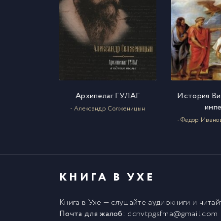
Архипелаг ГУЛАГ
История Ви
имп
- Александр Солженицын
- Федор Ивано
КНИГА В УХЕ
Книга в Ухе
— слушайте аудиокниги и чита
Почта для жалоб:
dcnvtpgsfma@gmail.com