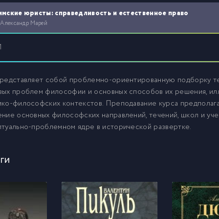
имские юристы: справедливость и естественное право
 Александр Марей
1
представляет собой проблемно-ориентированную подборку те
вых проблем философии и основных способов их решения, ил
ико-философских контекстов. Преподавание курса предполаг
ние основных философских направлений, течений, школ и уче
туально-проблемном ядре в исторической развертке.
ги