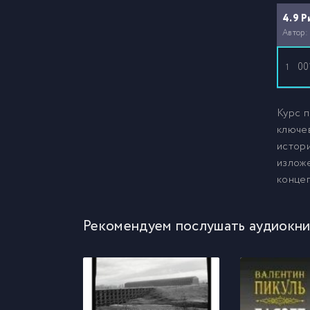
4.9 Р
Автор:
00
1
Курс 
ключе
истор
изложе
концеп
Рекомендуем послушать аудиокни