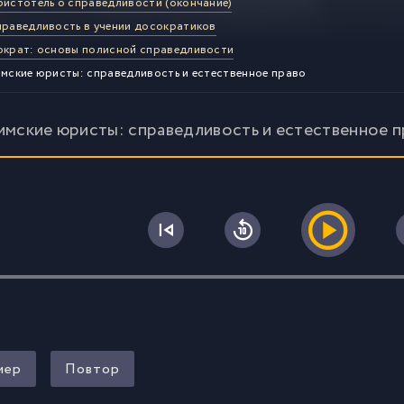
ристотель о справедливости (окончание)
праведливость в учении досократиков
ократ: основы полисной справедливости
имские юристы: справедливость и естественное право
Римские юристы: справедливость и естественное 
0
мер
Повтор