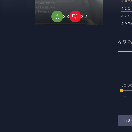
4.8 А
4.2 С
8.3
2.2
4.4 С
4.9 Р
4.9 
00:0
001
Тай