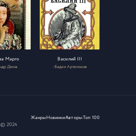
ва Марго
Василий III
андр Дюма
- Вадим Артамонов
Жанры
Новинки
Авторы
Топ 100
) © 2024