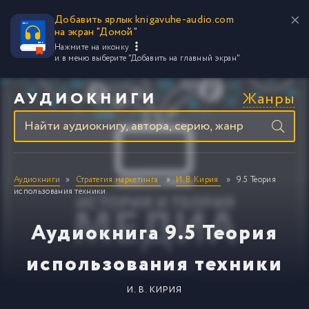
Добавить ярлык knigavuhe-audio.com
на экран "Домой"
Нажмите на иконку
и в меню выберите
"Добавить на главный экран"
Жанры
АУДИОКНИГИ
Аудиокниги
Стратегия маркетинга
И. В. Кирия
9.5 Теория
использования техники
Аудиокнига 9.5 Теория
использования техники
И. В. КИРИЯ