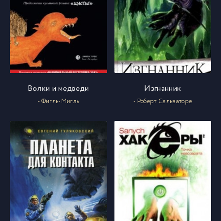
Волки и медведи
Изгнанник
- Фигль-Мигль
- Роберт Сальваторе