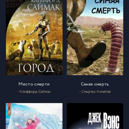
Место смерти
Синяя смерть
- Клиффорд Саймак
- Спартак Ахметов