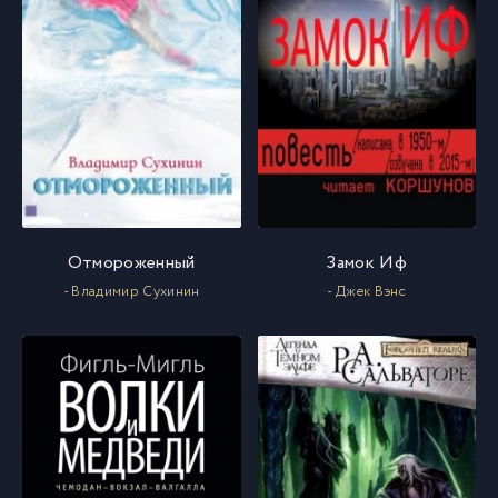
Отмороженный
Замок Иф
- Владимир Сухинин
- Джек Вэнс