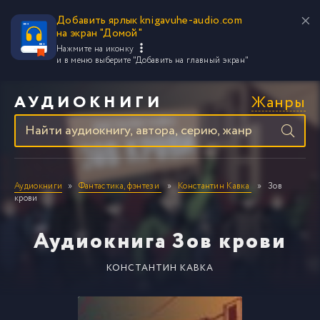
Добавить ярлык knigavuhe-audio.com
на экран "Домой"
Нажмите на иконку
и в меню выберите
"Добавить на главный экран"
Жанры
АУДИОКНИГИ
Аудиокниги
Фантастика, фэнтези
Константин Кавка
Зов
крови
Аудиокнига Зов крови
КОНСТАНТИН КАВКА