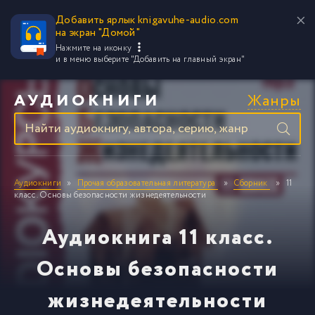
Добавить ярлык knigavuhe-audio.com
на экран "Домой"
Нажмите на иконку
и в меню выберите
"Добавить на главный экран"
Жанры
АУДИОКНИГИ
Аудиокниги
Прочая образовательная литература
Сборник
11
класс. Основы безопасности жизнедеятельности
Аудиокнига 11 класс.
Основы безопасности
жизнедеятельности