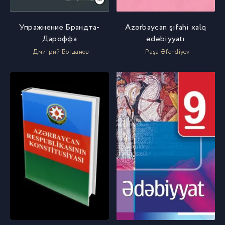
Упражнение Брандта-
Azərbaycan şifahi xalq
Дароффа
ədəbiyyatı
- Дмитрий Богданов
- Paşa Əfəndiyev