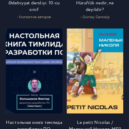
Ədəbiyyat dərsliyi. 10-cu
Hürufilik nədir, nə
sinif
deyildir?
- Коллектив авторов
- Güntay Gəncalp
Настольная книга тимлида
Le petit Nicolas /