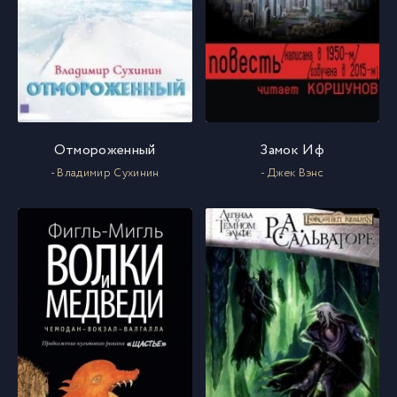
Отмороженный
Замок Иф
- Владимир Сухинин
- Джек Вэнс