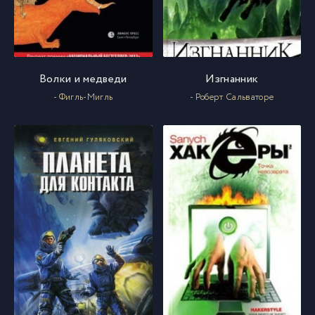
Волки и медведи
Изгнанник
- Фигль-Мигль
- Роберт Сальваторе