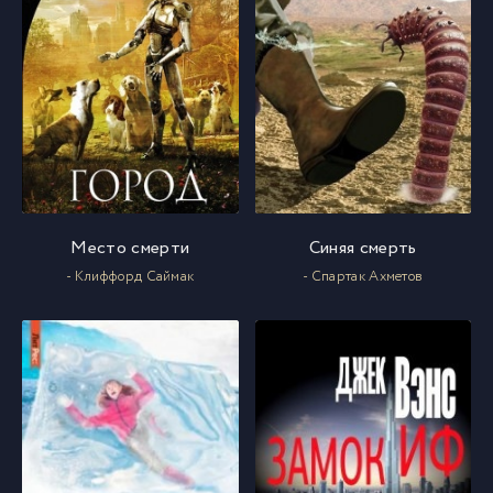
Место смерти
Синяя смерть
- Клиффорд Саймак
- Спартак Ахметов