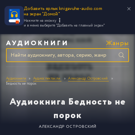
Добавить ярлык knigavuhe-audio.com
на экран "Домой"
Нажмите на иконку
и в меню выберите
"Добавить на главный экран"
Жанры
АУДИОКНИГИ
Аудиокниги
Аудиоспектакли
Александр Островский
Бедность не порок
Аудиокнига Бедность не
порок
АЛЕКСАНДР ОСТРОВСКИЙ