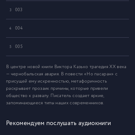
003
3
004
4
005
5
006
6
В центре новой книги Виктора Казько трагедия XX века
— чернобыльская авария. В повести «Но пасаран» с
присущей ему искренностью, метафоричность
007
7
раскрывает прозаик причины, которые привели
общество к развалу. Писатель создает яркие,
008
8
запоминающиеся типы наших современников.
009
9
Рекомендуем послушать аудиокниги