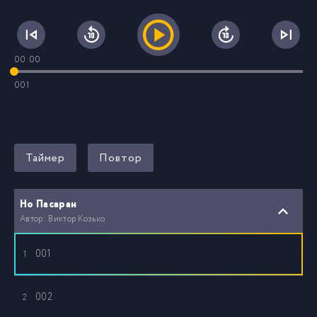
00:00
001
Таймер
Повтор
Но Пасаран
Автор: Виктор Козько
001
1
002
2