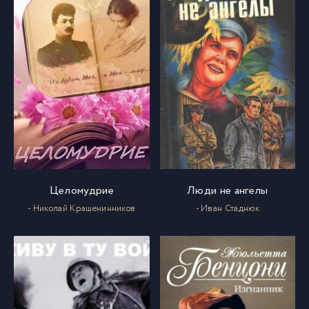
Целомудрие
Люди не ангелы
- Николай Крашенинников
- Иван Стаднюк