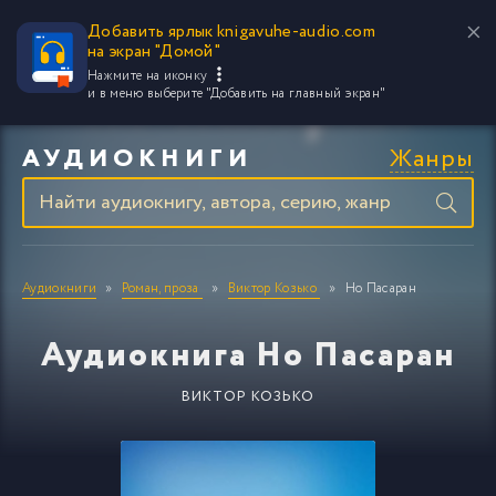
Добавить ярлык knigavuhe-audio.com
на экран "Домой"
Нажмите на иконку
и в меню выберите
"Добавить на главный экран"
Жанры
АУДИОКНИГИ
Аудиокниги
Роман, проза
Виктор Козько
Но Пасаран
Аудиокнига Но Пасаран
ВИКТОР КОЗЬКО