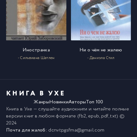
Иностранка
Ни о чём не жалею
- Сильвиана Шатлен
- Даниэла Стил
КНИГА В УХЕ
Жанры
Новинки
Авторы
Топ 100
Книга в Ухе
— слушайте аудиокниги и читайте полные
версии
книг
в любом формате (fb2, epub, pdf, txt) ©
2024
Почта для жалоб:
dcnvtpgsfma@gmail.com