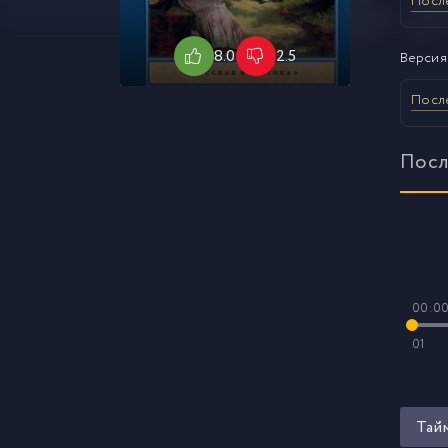
Посл
8.0
2.5
Версия
Посл
Посл
00:0
01
Тай