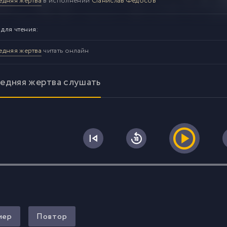
едняя жертва
в исполнении
Станислав Федосов
 для чтения:
едняя жертва
читать онлайн
едняя жертва слушать
0
мер
Повтор