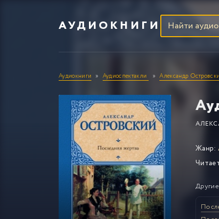
АУДИОКНИГИ
Аудиокниги
Аудиоспектакли
Александр Островск
Ау
АЛЕКС
Жанр:
Читае
Другие
Посл