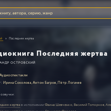
ий
Последняя жертва
диокнига Последняя жертва
АНДР ОСТРОВСКИЙ
Аудиоспектакли
т:
Ирина Соколова, Антон Багров, Пётр Логачев
 озвучки:
едняя жертва
в исполнении
Фаина Шевченко, Василий Топорков, Але