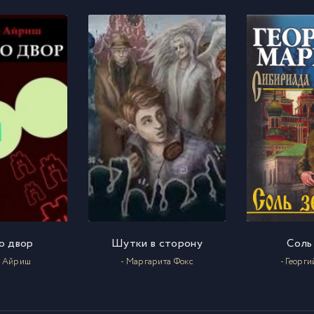
о двор
Шутки в сторону
Соль
м Айриш
- Маргарита Фокс
- Георг