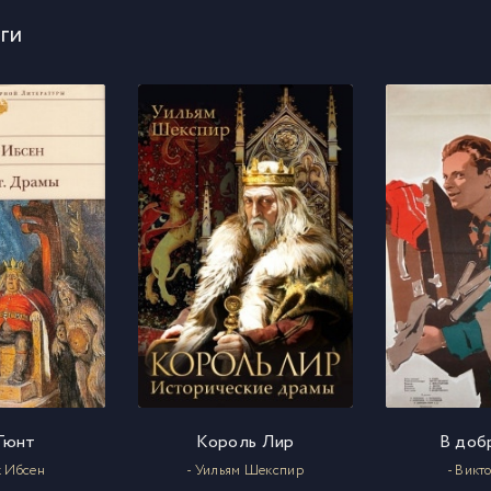
ги
Гюнт
Король Лир
В доб
к Ибсен
- Уильям Шекспир
- Викт