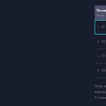
Посл
Автор:
01
1
02
2
03
3
04
4
Тема л
жертва
К сожа