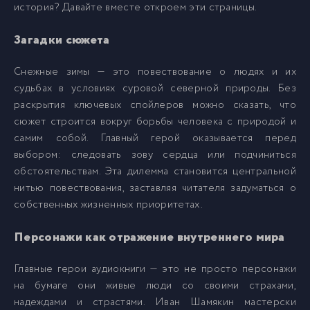
история? Давайте вместе откроем эти страницы.
Загадки сюжета
10_Snezhnye_zimy
10
Снежные зимы — это повествование о людях и их
11_Snezhnye_zimy
11
судьбах в условиях суровой северной природы. Без
раскрытия ключевых спойлеров можно сказать, что
сюжет строится вокруг борьбы человека с природой и
12_Snezhnye_zimy
12
самим собой. Главный герой оказывается перед
выбором: следовать зову сердца или подчиниться
13_Snezhnye_zimy
13
обстоятельствам. Эта дилемма становится центральной
нитью повествования, заставляя читателя задуматься о
собственных жизненных приоритетах.
14_Snezhnye_zimy
14
Персонажи как отражение внутреннего мира
15_Snezhnye_zimy
15
Главные герои аудиокниги — это не просто персонажи
на бумаге они живые люди со своими страхами,
16_Snezhnye_zimy
16
надеждами и страстями. Иван Шамякин мастерски