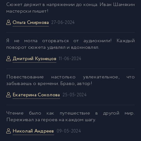
Сюжет держит в напряжении до конца. Иван Шамякин
мастерски пишет!
39_Snezhnye_zimy
39
Ольга Смирнова
27-06-2024
40_Snezhnye_zimy
40
Я не могла оторваться от аудиокниги! Каждый
поворот сюжета удивлял и вдохновлял.
41_Snezhnye_zimy
41
Дмитрий Кузнецов
11-06-2024
42_Snezhnye_zimy
42
Повествование настолько увлекательное, что
забываешь о времени. Браво, автор!
43_Snezhnye_zimy
43
Екатерина Соколова
25-05-2024
44_Snezhnye_zimy
44
Чтение было как путешествие в другой мир.
Переживал за героев на каждом шагу.
45_Snezhnye_zimy
45
Николай Андреев
09-05-2024