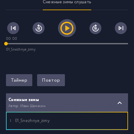
Снежные зимы слушать
00:00
01_Snezhnye_zimy
Таймер
Повтор
Снежные зимы
Автор: Иван Шамякин
01_Snezhnye_zimy
1