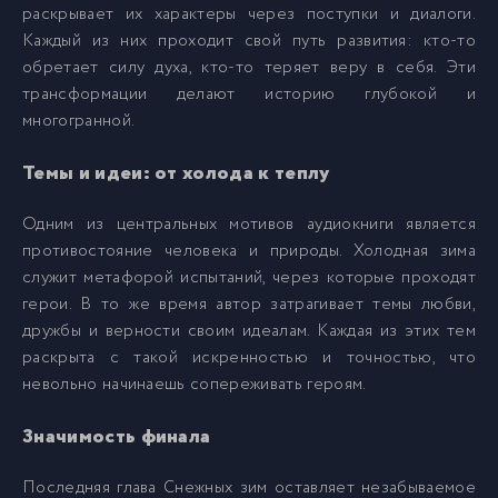
раскрывает их характеры через поступки и диалоги.
Каждый из них проходит свой путь развития: кто-то
17_Snezhnye_zimy
17
обретает силу духа, кто-то теряет веру в себя. Эти
трансформации делают историю глубокой и
18_Snezhnye_zimy
18
многогранной.
Темы и идеи: от холода к теплу
19_Snezhnye_zimy
19
Одним из центральных мотивов аудиокниги является
20_Snezhnye_zimy
20
противостояние человека и природы. Холодная зима
служит метафорой испытаний, через которые проходят
герои. В то же время автор затрагивает темы любви,
21_Snezhnye_zimy
21
дружбы и верности своим идеалам. Каждая из этих тем
раскрыта с такой искренностью и точностью, что
22_Snezhnye_zimy
22
невольно начинаешь сопереживать героям.
Значимость финала
23_Snezhnye_zimy
23
Последняя глава Снежных зим оставляет незабываемое