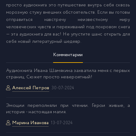
просто аудиокнига это путешествие внутрь себя сквозь
морозную стужу внешних обстоятельств. Если вы готовы
32_Snezhnye_zimy
32
отправиться навстречу неизвестному миру
человеческих чувств и переживаний под покровом снега
— эта аудиокнига для вас! Не упустите шанс открыть для
33_Snezhnye_zimy
33
себя новый литературный шедевр.
34_Snezhnye_zimy
34
Комментарии
Аудиокнига Ивана Шамякина захватила меня с первых
35_Snezhnye_zimy
35
страниц. Сюжет просто невероятный!
Алексей Петров
30-07-2024
36_Snezhnye_zimy
36
Эмоции переполняли при чтении. Герои живые, а
37_Snezhnye_zimy
37
история - настоящая магия.
Марина Иванова
13-07-2024
38_Snezhnye_zimy
38