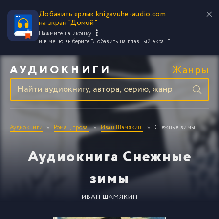
Добавить ярлык knigavuhe-audio.com
на экран "Домой"
Нажмите на иконку
и в меню выберите
"Добавить на главный экран"
Жанры
АУДИОКНИГИ
Аудиокниги
Роман, проза
Иван Шамякин
Снежные зимы
Аудиокнига Снежные
зимы
ИВАН ШАМЯКИН