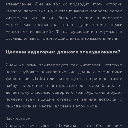
впечатление. Она не только подводит итоги истории
24_Snezhnye_zimy
24
каждого персонажа, но и ставит важные вопросы перед
читателем: что значит быть человеком в жестоком
25_Snezhnye_zimy
25
мире? Как сохранить тепло души среди стужи
жизненных испытаний? Финал аудиокниги побуждает к
размышлениям о том, что действительно важно в жизни.
26_Snezhnye_zimy
26
Целевая аудитория: для кого эта аудиокнига?
27_Snezhnye_zimy
27
Снежные зимы заинтересуют тех читателей, которые
ценят глубокие психологические драмы с элементами
28_Snezhnye_zimy
28
философии. Любители литературы о природе также
найдут здесь много интересного для себя благодаря
29_Snezhnye_zimy
29
детальному описанию северного края. Аудиокнига будет
полезна всем ищущим ответы на вечные вопросы о
смысле жизни и месте человека в этом мире.
30_Snezhnye_zimy
30
Заключение
Снежные зимы Ивана Шамякина — это больше чем
31_Snezhnye_zimy
31