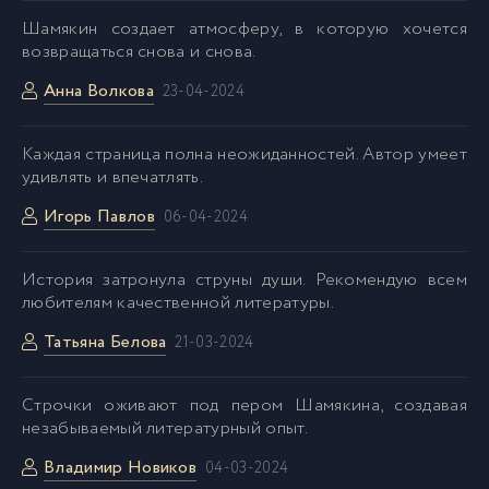
46_Snezhnye_zimy
46
Шамякин создает атмосферу, в которую хочется
возвращаться снова и снова.
47_Snezhnye_zimy
47
Анна Волкова
23-04-2024
48_Snezhnye_zimy
48
Каждая страница полна неожиданностей. Автор умеет
удивлять и впечатлять.
49_Snezhnye_zimy
Игорь Павлов
49
06-04-2024
История затронула струны души. Рекомендую всем
50_Snezhnye_zimy
50
любителям качественной литературы.
Татьяна Белова
21-03-2024
51_Snezhnye_zimy
51
Cтрочки оживают под пером Шамякина, создавая
52_Snezhnye_zimy
52
незабываемый литературный опыт.
Владимир Новиков
04-03-2024
53_Snezhnye_zimy
53