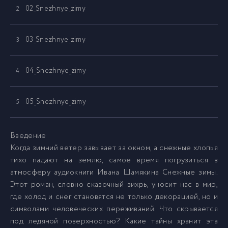
02_Snezhnye_zimy
2
03_Snezhnye_zimy
3
04_Snezhnye_zimy
4
05_Snezhnye_zimy
5
06_Snezhnye_zimy
6
Введение
Когда зимний ветер завывает за окном, а снежные хлопья
тихо падают на землю, самое время погрузиться в
07_Snezhnye_zimy
7
атмосферу аудиокниги Ивана Шамякина Снежные зимы.
Этот роман, словно сказочный вихрь, уносит нас в мир,
08_Snezhnye_zimy
8
где холод и снег становятся не только декорацией, но и
символами человеческих переживаний. Что скрывается
под ледяной поверхностью? Какие тайны хранит эта
09_Snezhnye_zimy
9