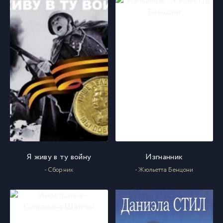
68_Snezhnye_zimy
68
69_Snezhnye_zimy
69
70_Snezhnye_zimy
70
71_Snezhnye_zimy
71
Я живу в ту войну
Изгнанник
- Сборник
- Жюльетта Бенцони