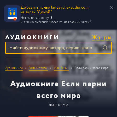
Добавить ярлык knigavuhe-audio.com
на экран "Домой"
Нажмите на иконку
и в меню выберите
"Добавить на главный экран"
Жанры
АУДИОКНИГИ
Аудиокниги
Роман, проза
Жак Реми
Если парни всего мира
Аудиокнига Если парни
всего мира
ЖАК РЕМИ