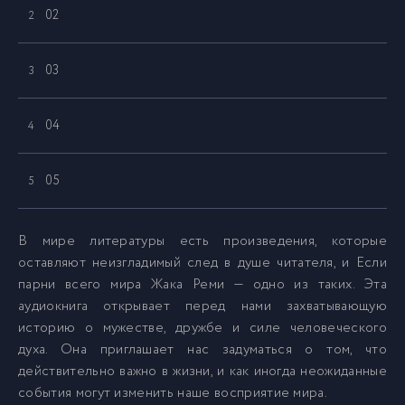
02
2
03
3
04
4
05
5
06
6
В мире литературы есть произведения, которые
оставляют неизгладимый след в душе читателя, и Если
парни всего мира Жака Реми — одно из таких. Эта
07
7
аудиокнига открывает перед нами захватывающую
историю о мужестве, дружбе и силе человеческого
08
8
духа. Она приглашает нас задуматься о том, что
действительно важно в жизни, и как иногда неожиданные
события могут изменить наше восприятие мира.
09
9