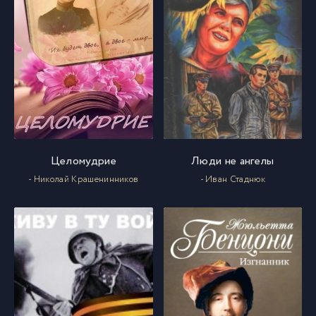
Целомудрие
Люди не ангелы
- Николай Крашенинников
- Иван Стаднюк