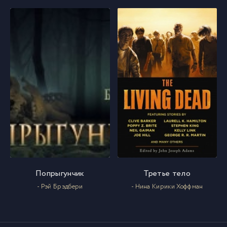
Попрыгунчик
Третье тело
- Рэй Брэдбери
- Нина Кирики Хоффман