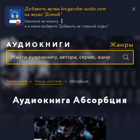
Добавить ярлык knigavuhe-audio.com
на экран "Домой"
Нажмите на иконку
и в меню выберите
"Добавить на главный экран"
Жанры
АУДИОКНИГИ
Аудиокниги
Ужасы, мистика
Абсорбция
Аудиокнига Абсорбция