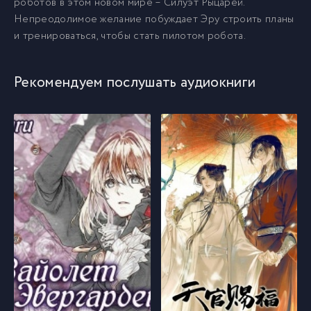
роботов в этом новом мире – Силуэт Рыцарей.
08. Глава 8 ( Часть 1)
9
Непреодолимое желание побуждает Эру строить планы
и тренироваться, чтобы стать пилотом робота.
08. Глава 8 ( Часть 2)
10
Рекомендуем послушать аудиокниги
09.Глава 9
11