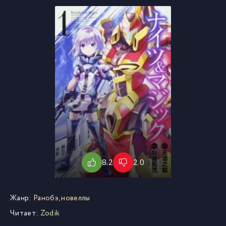
8.2
2.0
Жанр:
Ранобэ, новеллы
Читает:
Zodik