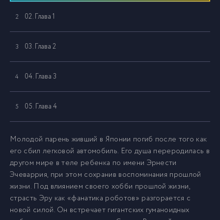
02. Глава 1
2
03. Глава 2
3
04. Глава 3
4
05. Глава 4
5
06. Глава 5
6
Молодой парень живший в Японии погиб после того как
его сбил легковой автомобиль. Его душа переродилась в
другом мире в теле ребенка по имени Эрнести
07. Глава 6
7
Эчеваррия, при этом сохранив воспоминания прошлой
жизни. Под влиянием своего хобби прошлой жизни,
08. Глава 7
8
страсть Эру как «фанатика роботов» разгорается с
новой силой. Он встречает гигантских гуманоидных