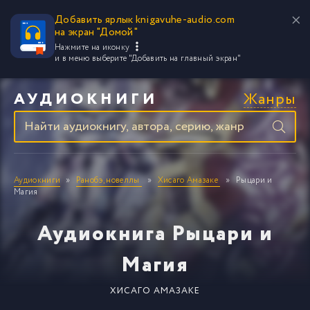
Добавить ярлык knigavuhe-audio.com
на экран "Домой"
Нажмите на иконку
и в меню выберите
"Добавить на главный экран"
Жанры
АУДИОКНИГИ
Аудиокниги
Ранобэ, новеллы
Хисаго Амазаке
Рыцари и
Магия
Аудиокнига Рыцари и
Магия
ХИСАГО АМАЗАКЕ