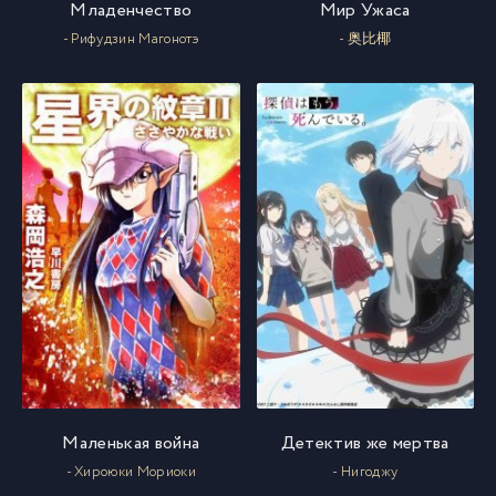
Младенчество
Мир Ужаса
- Рифудзин Магонотэ
- 奥比椰
Маленькая война
Детектив же мертва
- Хироюки Мориоки
- Нигоджу