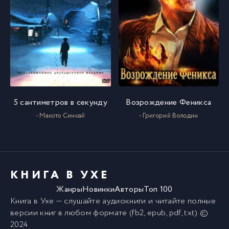
5 сантиметров в секунду
Возрождение Феникса
- Макото Синкай
- Григорий Володин
КНИГА В УХЕ
Жанры
Новинки
Авторы
Топ 100
Книга в Ухе
— слушайте аудиокниги и читайте полные
версии
книг
в любом формате (fb2, epub, pdf, txt) ©
2024