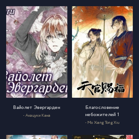
039 глава
13
040 глава
14
041 глава
15
042 глава
16
043 глава
17
Вайолет Эвергарден
Благословение
044 глава
18
небожителей 1
- Акацуки Кана
- Mo Xiang Tong Xiu
045 глава
19