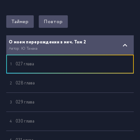
Таймер
Повтор
О моем перерождении в меч. Том 2
Автор: Ю Танака
027 глава
1
028 глава
2
029 глава
3
030 глава
4