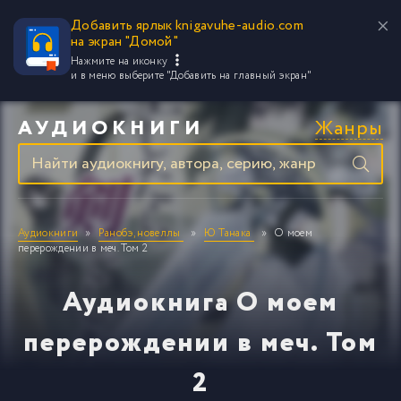
Добавить ярлык knigavuhe-audio.com
на экран "Домой"
Нажмите на иконку
и в меню выберите
"Добавить на главный экран"
Жанры
АУДИОКНИГИ
Аудиокниги
Ранобэ, новеллы
Ю Танака
О моем
перерождении в меч. Том 2
Аудиокнига О моем
перерождении в меч. Том
2