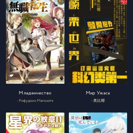
046 глава
20
047 глава
21
048 глава
22
Младенчество
Мир Ужаса
- Рифудзин Магонотэ
- 奥比椰