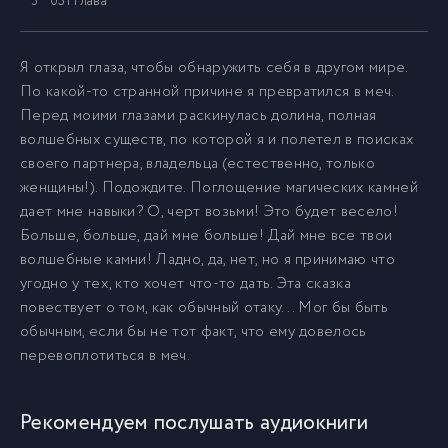
031 глава
5
032 глава
6
Я открыл глаза, чтобы обнаружить себя в другом мире.
По какой-то странной причине я превратился в меч.
Перед моими глазами раскинулась долина, полная
033 глава
7
волшебных существ, по которой я и полетел в поисках
своего партнера, владельца (естественно, только
034 глава
8
женщины!). Подождите. Поглощение магических камней
дает мне навыки? О, черт возьми! Это будет весело!
Больше, больше, дай мне больше! Дай мне все твои
035 глава
9
волшебные камни! Ладно, да, нет, но я принимаю что
угодно у тех, кто хочет что-то дать. Эта сказка
036 глава
повествует о том, как обычный отаку... Мог бы быть
10
обычным, если бы не тот факт, что ему довелось
перевоплотиться в меч.
037 глава
11
Рекомендуем послушать аудиокниги
038 глава
12