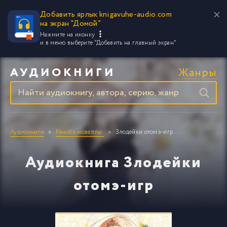
Добавить ярлык knigavuhe-audio.com
на экран "Домой"
Нажмите на иконку
и в меню выберите
"Добавить на главный экран"
Жанры
АУДИОКНИГИ
Аудиокниги
Ранобэ, новеллы
Злодейки отомэ-игр
Аудиокнига Злодейки
отомэ-игр