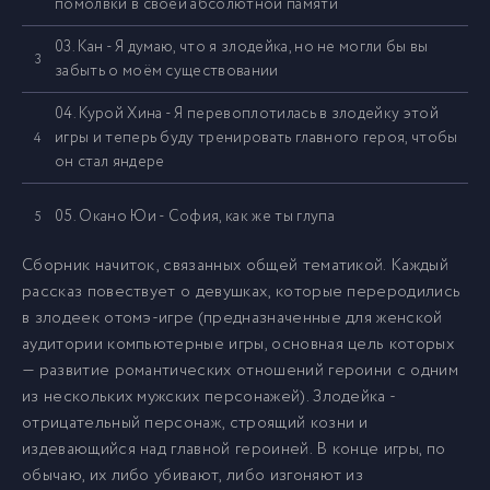
помолвки в своей абсолютной памяти
03. Кан - Я думаю, что я злодейка, но не могли бы вы
3
забыть о моём существовании
04. Курой Хина - Я перевоплотилась в злодейку этой
игры и теперь буду тренировать главного героя, чтобы
4
он стал яндере
05. Окано Юи - София, как же ты глупа
5
Сборник начиток, связанных общей тематикой. Каждый
06. Аоизуми - Обычная леди
6
рассказ повествует о девушках, которые переродились
в злодеек отомэ-игре (предназначенные для женской
аудитории компьютерные игры, основная цель которых
07. Сакура Буши - Я не отдам его какой-то святой
7
— развитие романтических отношений героини с одним
из нескольких мужских персонажей). Злодейка -
отрицательный персонаж, строящий козни и
издевающийся над главной героиней. В конце игры, по
обычаю, их либо убивают, либо изгоняют из