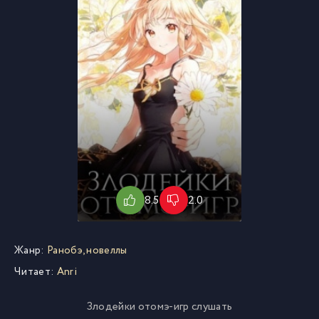
8.5
2.0
Жанр:
Ранобэ, новеллы
Читает:
Anri
Злодейки отомэ-игр слушать