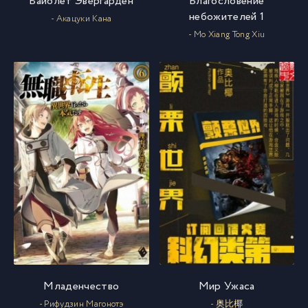
Вайолет Эвергарден
Благословение
небожителей 1
- Акацуки Кана
- Mo Xiang Tong Xiu
Младенчество
Мир Ужаса
- Рифудзин Магонотэ
- 奥比椰