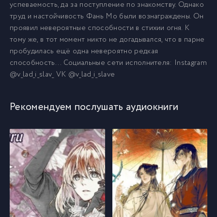
успеваемость, да за поступление по знакомству. Однако
труд и настойчивость Фань Мо были вознаграждены. Он
Глава 11 (Маг на полную ставку)
12
проявил невероятные способности в стихии огня. К
тому же, в тот момент никто не догадывался, что в парне
Глава 12 (Маг на полную ставку)
13
пробудилась ещё одна невероятно редкая
способность... Социальные сети исполнителя: Instagram
@v_lad_i_slav_ VK @v_lad_i_slave
Глава 13 (Маг на полную ставку)
14
Рекомендуем послушать аудиокниги
Глава 14 (Маг на полную ставку)
15
Глава 15 (Маг на полную ставку)
16
Глава 16 (Маг на полную ставку)
17
Глава 17 (Маг на полную ставку)
18