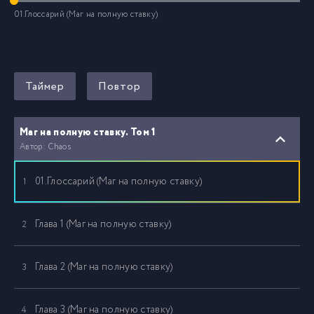
01.Глоссарий (Маг на полную ставку)
Таймер
Повтор
Маг на полную ставку. Том 1
Автор: Chaos
01.Глоссарий (Маг на полную ставку)
1
Глава 1 (Маг на полную ставку)
2
Глава 2 (Маг на полную ставку)
3
Глава 3 (Маг на полную ставку)
4