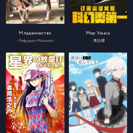
Глава 26 (Маг на полную ставку)
27
Младенчество
Мир Ужаса
Глава 27 (Маг на полную ставку)
28
- Рифудзин Магонотэ
- 奥比椰
Глава 28 (Маг на полную ставку)
29
Глава 29 (Маг на полную ставку)
30
Глава 30 (Маг на полную ставку)
31
Глава 31 (Маг на полную ставку)
32
Глава 32 (Маг на полную ставку)
33