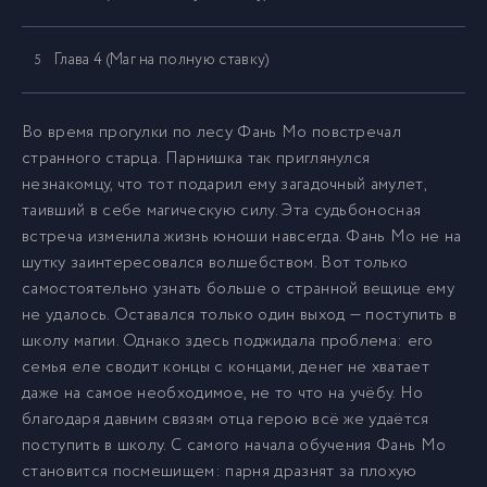
Глава 4 (Маг на полную ставку)
5
Глава 5 (Маг на полную ставку)
6
Во время прогулки по лесу Фань Мо повстречал
странного старца. Парнишка так приглянулся
незнакомцу, что тот подарил ему загадочный амулет,
Глава 6 (Маг на полную ставку)
7
таивший в себе магическую силу. Эта судьбоносная
встреча изменила жизнь юноши навсегда. Фань Мо не на
Глава 7 (Маг на полную ставку)
8
шутку заинтересовался волшебством. Вот только
самостоятельно узнать больше о странной вещице ему
не удалось. Оставался только один выход — поступить в
Глава 8 (Маг на полную ставку)
9
школу магии. Однако здесь поджидала проблема: его
семья еле сводит концы с концами, денег не хватает
Глава 9 (Маг на полную ставку)
даже на самое необходимое, не то что на учёбу. Но
10
благодаря давним связям отца герою всё же удаётся
поступить в школу. С самого начала обучения Фань Мо
Глава 10 (Маг на полную ставку)
11
становится посмешищем: парня дразнят за плохую