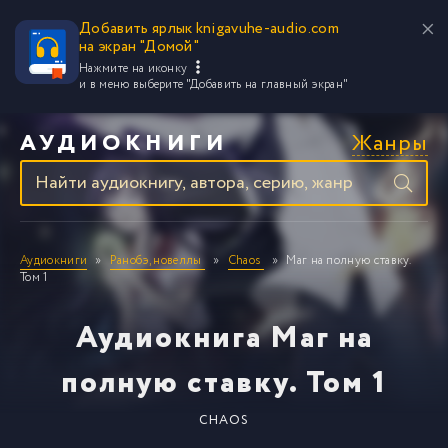
Добавить ярлык knigavuhe-audio.com
на экран "Домой"
Нажмите на иконку
и в меню выберите
"Добавить на главный экран"
Жанры
АУДИОКНИГИ
Аудиокниги
Ранобэ, новеллы
Chaos
Маг на полную ставку.
Том 1
Аудиокнига Маг на
полную ставку. Том 1
CHAOS