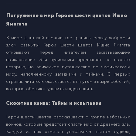
06 Герои Шести Цветов v01 - Глава 01 05
6
Погружение в мир Героев шести цветов Ишио
Ямагата
07 Герои Шести Цветов v01 - Глава 01 06
7
В мире фантазий и магии, где границы между добром и
злом размыты, Герои шести цветов Ишио Ямагата
08 Герои Шести Цветов v01 - Глава 02 01
8
открывают перед читателем захватывающее
приключение. Эта аудиокнига предлагает не просто
историю, но эпическое путешествие по мифическому
09 Герои Шести Цветов v01 - Глава 02 02
9
миру, наполненному загадками и тайнами. С первых
страниц читатель оказывается втянутым в вихрь событий,
10 Герои Шести Цветов v01 - Глава 02 03
10
которые обещают удивить и вдохновить.
Сюжетная канва: Тайны и испытания
11 Герои Шести Цветов v01 - Глава 02 04
11
Герои шести цветов рассказывают о группе избранных
воинов, которым предстоит спасти мир от древнего зла.
12 Герои Шести Цветов v01 - Глава 03 01
12
Каждый из них отмечен уникальным цветом судьбы,