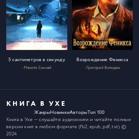
5 сантиметров в секунду
Возрождение Феникса
- Макото Синкай
- Григорий Володин
КНИГА В УХЕ
Жанры
Новинки
Авторы
Топ 100
Книга в Ухе
— слушайте аудиокниги и читайте полные
версии
книг
в любом формате (fb2, epub, pdf, txt) ©
2024