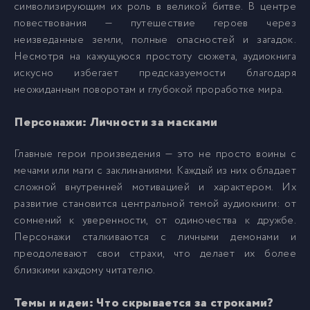
символизирующим их роль в великой битве. В центре
13 Герои Шести Цветов v01 - Глава 03 02-1
13
повествования — путешествие героев через
неизведанные земли, полные опасностей и загадок.
Несмотря на кажущуюся простоту сюжета, аудиокнига
14 Герои Шести Цветов v01 - Глава 03 02-2
14
искусно избегает предсказуемости благодаря
неожиданным поворотам и глубокой проработке мира.
15 Герои Шести Цветов v01 - Глава 03 03-1
15
Персонажи: Личности за масками
16 Герои Шести Цветов v01 - Глава 03 03-2
16
Главные герои произведения — это не просто воины с
мечами или маги с заклинаниями. Каждый из них обладает
17 Герои Шести Цветов v01 - Глава 04 01-1
17
сложной внутренней мотивацией и характером. Их
развитие становится центральной темой аудиокниги: от
сомнений к уверенности, от одиночества к дружбе.
18 Герои Шести Цветов v01 - Глава 04 01-2
18
Персонажи сталкиваются с личными демонами и
преодолевают свои страхи, что делает их более
19 Герои Шести Цветов v01 - Глава 04 02
19
близкими каждому читателю.
Темы и идеи: Что скрывается за строками?