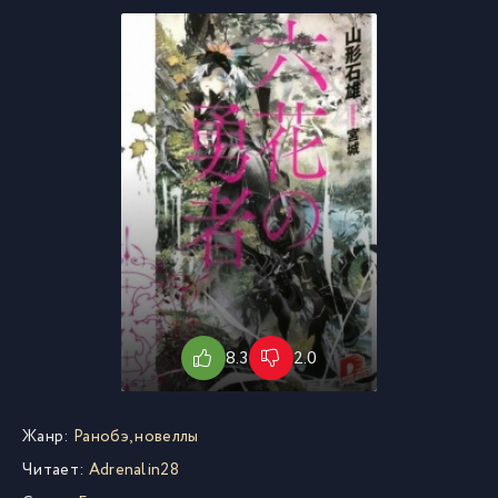
8.3
2.0
Жанр:
Ранобэ, новеллы
Читает:
Adrenalin28