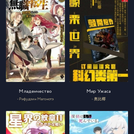
Младенчество
Мир Ужаса
- Рифудзин Магонотэ
- 奥比椰