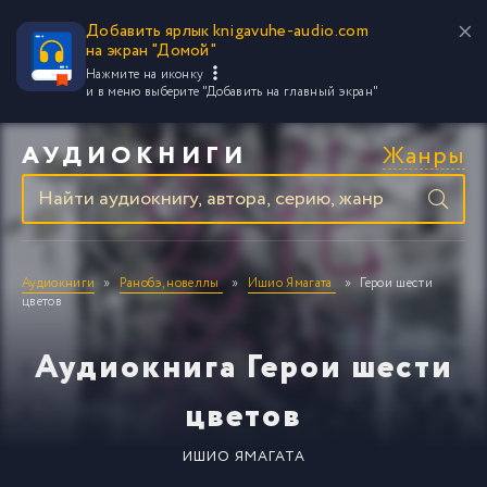
Добавить ярлык knigavuhe-audio.com
на экран "Домой"
Нажмите на иконку
и в меню выберите
"Добавить на главный экран"
Жанры
АУДИОКНИГИ
Аудиокниги
Ранобэ, новеллы
Ишио Ямагата
Герои шести
цветов
Аудиокнига Герои шести
цветов
ИШИО ЯМАГАТА