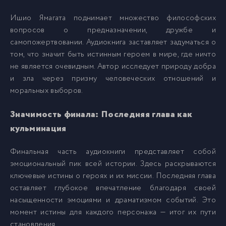
20 Герои Шести Цветов v01 - Глава 04 03-1
20
Ишио Ямагата поднимает множество философских
вопросов о предназначении, дружбе и
21 Герои Шести Цветов v01 - Глава 04 03-2
21
самопожертвовании. Аудиокнига заставляет задуматься о
том, что значит быть истинным героем в мире, где ничто
22 Герои Шести Цветов v01 - Глава 04 04
22
не является очевидным. Автор исследует природу добра
и зла через призму человеческих отношений и
моральных выборов.
23 Герои Шести Цветов v01 - Глава 04 05
23
Значимость финала: Последняя глава как
24 Герои Шести Цветов v01 - Глава 05 01
24
кульминация
Финальная часть аудиокниги представляет собой
25 Герои Шести Цветов v01 - Глава 05 02
25
эмоциональный пик всей истории. Здесь раскрываются
ключевые истины о героях и их миссии. Последняя глава
26 Герои Шести Цветов v01 - Глава 05 03
26
оставляет глубокое впечатление благодаря своей
насыщенности эмоциями и драматизмом событий. Это
момент истины для каждого персонажа — итог их пути
27 Герои Шести Цветов v01 - Эпилог+Послесловие
27
становления.