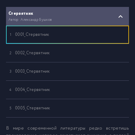
Стервятник
Автор: Александр Бушков
0001_Стервятник
1
0002_Стервятник
2
0003_Стервятник
3
0004_Стервятник
4
0005_Стервятник
5
0006_Стервятник
6
В мире современной литературы редко встретишь