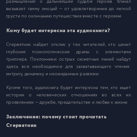
размышлений о дальнейшей судьбе героев. Финал
вызывает гамму эмоций — от удовлетворения до легкой
0029_Стервятник
29
грусти по окончанию путешествия вместе с героями.
0030_Стервятник
30
Кому будет интересна эта аудиокнига?
Стервятник найдет отклик у тех читателей, кто ценит
0031_Стервятник
31
глубокие психологические драмы с элементами
триллера. Поклонники острых сюжетных линий найдут
0032_Стервятник
32
здесь все необходимое для захватывающего чтения:
интригу, динамику и неожиданные развязки.
0033_Стервятник
33
Кроме того, аудиокнига будет интересна тем, кто ищет
истории о человеческих отношениях во всех их
проявлениях — дружбе, предательстве и любви к жизни.
0034_Стервятник
34
Заключение: почему стоит прочитать
0035_Стервятник
35
Стервятник