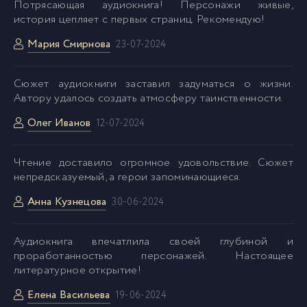
Потрясающая аудиокнига! Персонажи живые,
история цепляет с первых страниц. Рекомендую!
0044_Стервятник
44
Мария Смирнова
23-07-2024
0045_Стервятник
45
Сюжет аудиокниги заставил задуматься о жизни.
Автору удалось создать атмосферу таинственности.
0046_Стервятник
46
Олег Иванов
12-07-2024
0047_Стервятник
47
Чтение доставило огромное удовольствие. Сюжет
непредсказуемый, а герои запоминающиеся.
Анна Кузнецова
0048_Стервятник
30-06-2024
48
Аудиокнига впечатлила своей глубиной и
0049_Стервятник
49
проработанностью персонажей. Настоящее
литературное открытие!
Елена Васильева
19-06-2024