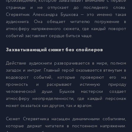
произведение, которое захватывает внимание с первой
страницы и не отпускает до последнего слова.
0007_Стервятник
7
Стервятник Александра Бушкова — это именно такая
аудиокнига. Она обещает читателю погружение в
0008_Стервятник
8
атмосферу напряженного сюжета, где каждый поворот
событий заставляет сердце биться чаще.
0009_Стервятник
9
Захватывающий сюжет без спойлеров
Действие аудиокниги разворачивается в мире, полном
0010_Стервятник
10
загадок и интриг. Главный герой оказывается втянутым в
водоворот событий, которые проверяют его на
0011_Стервятник
11
прочность и раскрывают истинную природу
человеческой души. Бушков мастерски создает
атмосферу неопределенности, где каждый персонаж
0012_Стервятник
12
может оказаться как другом, так и врагом.
0013_Стервятник
13
Сюжет Стервятника насыщен динамичными событиями,
которые держат читателя в постоянном напряжении.