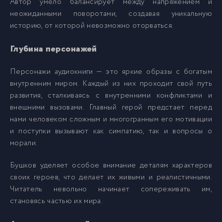
Автор умело балансирует между напряжением и
0014_Стервятник
14
неожиданными поворотами, создавая уникальную
историю, от которой невозможно оторваться.
0015_Стервятник
15
Глубина персонажей
0016_Стервятник
16
Персонажи аудиокниги — это яркие образы с богатым
внутренним миром. Каждый из них проходит свой путь
развития, сталкиваясь с внутренними конфликтами и
0017_Стервятник
17
внешними вызовами. Главный герой предстает перед
нами человеком сложным и многогранным его мотивации
0018_Стервятник
18
и поступки вызывают как симпатию, так и вопросы о
морали.
0019_Стервятник
19
Бушков уделяет особое внимание деталям характеров
своих героев, что делает их живыми и реалистичными.
0020_Стервятник
20
Читатель невольно начинает сопереживать им,
становясь частью их мира.
0021_Стервятник
21