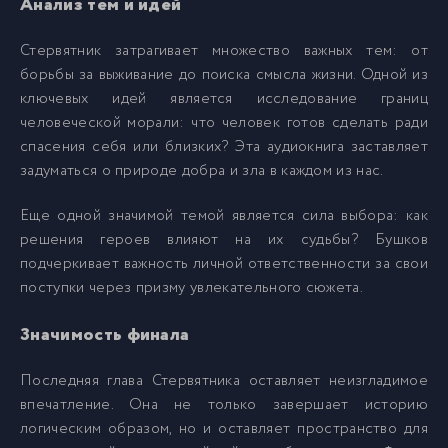
Анализ тем и идей
Стервятник затрагивает множество важных тем: от
0022_Стервятник
22
борьбы за выживание до поиска смысла жизни. Одной из
ключевых идей является исследование границ
0023_Стервятник
23
человеческой морали: что человек готов сделать ради
спасения себя или близких? Эта аудиокнига заставляет
задуматься о природе добра и зла в каждом из нас.
0024_Стервятник
24
Еще одной значимой темой является сила выбора: как
0025_Стервятник
25
решения героев влияют на их судьбы? Бушков
подчеркивает важность личной ответственности за свои
поступки через призму увлекательного сюжета.
0026_Стервятник
26
Значимость финала
0027_Стервятник
27
Последняя глава Стервятника оставляет неизгладимое
впечатление. Она не только завершает историю
0028_Стервятник
28
логическим образом, но и оставляет пространство для