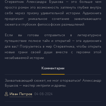
Стервятник Александра Бушкова — это больше чем
0036_Стервятник
36
просто роман это возможность заглянуть глубже внутрь
себя через призму удивительной истории. Аудиокнига
0037_Стервятник
37
предлагает уникальное сочетание захватывающего
сюжета и глубоких философских размышлений.
0038_Стервятник
38
Если вы готовы отправиться в литературное
путешествие полное тайн и открытий — эта аудиокнига
0039_Стервятник
39
для вас! Погрузитесь в мир Стервятника, чтобы открыть
новые грани своей души вместе с героями этой
незабываемой истории.
0040_Стервятник
40
Комментарии
0041_Стервятник
41
Захватывающий сюжет, не мог оторваться! Александр
Бушков — мастер интриги и драмы.
0042_Стервятник
42
Иван Петров
04-08-2024
0043_Стервятник
43