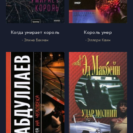
Когда умирает король
Король умер
- Элина Бакман
- Эллери Квин