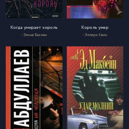
02_02_06
61
Когда умирает король
Король умер
02_02_07
62
- Элина Бакман
- Эллери Квин
02_02_08
63
02_02_09
64
02_02_10
65
02_02_11
66
02_03_01
67