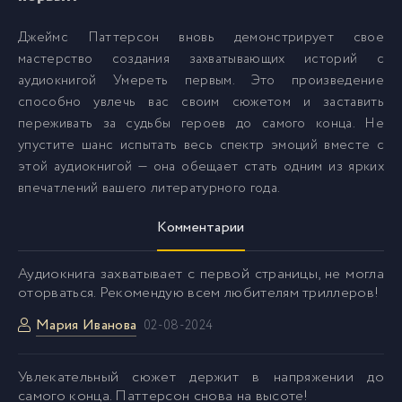
01_03_09
31
Джеймс Паттерсон вновь демонстрирует свое
мастерство создания захватывающих историй с
01_03_10
32
аудиокнигой Умереть первым. Это произведение
способно увлечь вас своим сюжетом и заставить
01_03_11
33
переживать за судьбы героев до самого конца. Не
упустите шанс испытать весь спектр эмоций вместе с
этой аудиокнигой — она обещает стать одним из ярких
01_04_01
34
впечатлений вашего литературного года.
Комментарии
01_04_02
35
Аудиокнига захватывает с первой страницы, не могла
01_04_03
36
оторваться. Рекомендую всем любителям триллеров!
Мария Иванова
02-08-2024
01_04_04
37
Увлекательный сюжет держит в напряжении до
01_04_05
38
самого конца. Паттерсон снова на высоте!