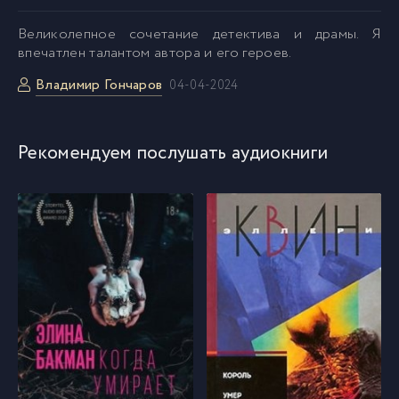
02_01_09
53
Bеликолепное сочетание детектива и драмы. Я
впечатлен талантом автора и его героев.
02_01_10
54
Владимир Гончаров
04-04-2024
02_01_11
55
Рекомендуем послушать аудиокниги
02_02_01
56
02_02_02
57
02_02_03
58
02_02_04
59
02_02_05
60