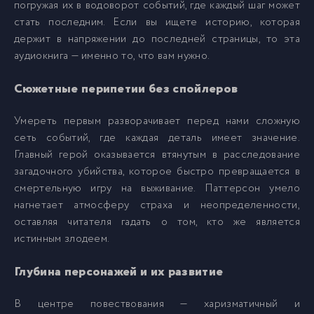
погружая их в водоворот событий, где каждый шаг может
01_01_09
9
стать последним. Если вы ищете историю, которая
держит в напряжении до последней страницы, то эта
01_01_10
10
аудиокнига — именно то, что вам нужно.
Сюжетные перипетии без спойлеров
01_01_11
11
Умереть первым разворачивает перед нами сложную
сеть событий, где каждая деталь имеет значение.
01_02_01
12
Главный герой оказывается втянутым в расследование
загадочного убийства, которое быстро превращается в
01_02_02
13
смертельную игру на выживание. Паттерсон умело
нагнетает атмосферу страха и неопределенности,
оставляя читателя гадать о том, кто же является
01_02_03
14
истинным злодеем.
01_02_04
15
Глубина персонажей и их развитие
В центре повествования — харизматичный и
01_02_05
16