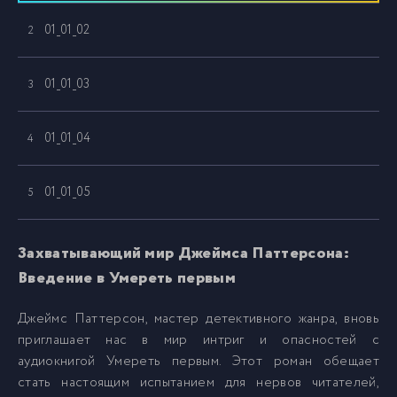
01_01_02
2
01_01_03
3
01_01_04
4
01_01_05
5
01_01_06
6
Захватывающий мир Джеймса Паттерсона:
Введение в Умереть первым
01_01_07
7
Джеймс Паттерсон, мастер детективного жанра, вновь
приглашает нас в мир интриг и опасностей с
01_01_08
8
аудиокнигой Умереть первым. Этот роман обещает
стать настоящим испытанием для нервов читателей,