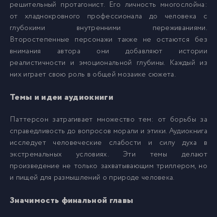
решительный протагонист. Его личность многослойна:
от хладнокровного профессионала до человека с
01_02_06
17
глубокими внутренними переживаниями.
Второстепенные персонажи также не остаются без
внимания автора они добавляют истории
01_02_07
18
реалистичности и эмоциональной глубины. Каждый из
них играет свою роль в общей мозаике сюжета.
01_02_08
19
Темы и идеи аудиокниги
01_02_09
20
Паттерсон затрагивает множество тем: от борьбы за
справедливость до вопросов морали и этики. Аудиокнига
исследует человеческие слабости и силу духа в
01_02_10
21
экстремальных условиях. Эти темы делают
произведение не только захватывающим триллером, но
01_02_11
22
и пищей для размышлений о природе человека.
Значимость финальной главы
01_03_01
23