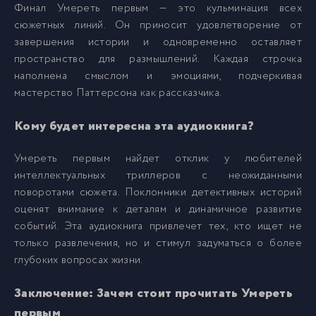
Финал Умереть первым — это кульминация всех
01_03_02
24
сюжетных линий. Он приносит удовлетворение от
завершения истории и одновременно оставляет
пространство для размышлений. Каждая строчка
01_03_03
25
наполнена смыслом и эмоциями, подчеркивая
мастерство Паттерсона как рассказчика.
01_03_04
26
Кому будет интересна эта аудиокнига?
01_03_05
27
Умереть первым найдет отклик у любителей
интеллектуальных триллеров с неожиданными
поворотами сюжета. Поклонники детективных историй
01_03_06
28
оценят внимание к деталям и динамичное развитие
событий. Эта аудиокнига привлечет тех, кто ищет не
01_03_07
29
только развлечения, но и стимул задуматься о более
глубоких вопросах жизни.
01_03_08
30
Заключение: Зачем стоит прочитать Умереть
первым