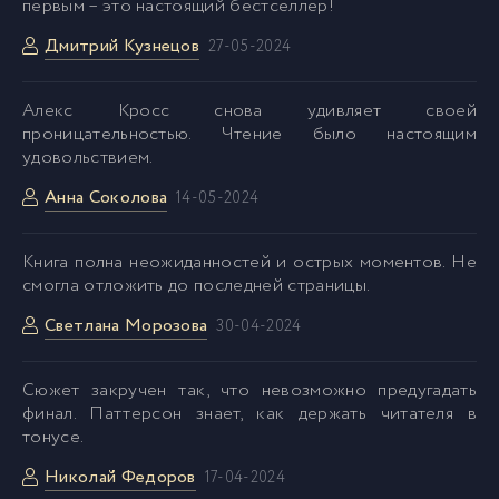
первым – это настоящий бестселлер!
02_01_02
46
Дмитрий Кузнецов
27-05-2024
02_01_03
47
Aлекс Кросс снова удивляет своей
проницательностью. Чтение было настоящим
удовольствием.
02_01_04
48
Анна Соколова
14-05-2024
02_01_05
49
Kнига полна неожиданностей и острых моментов. Не
смогла отложить до последней страницы.
02_01_06
50
Светлана Морозова
30-04-2024
02_01_07
51
Cюжет закручен так, что невозможно предугадать
финал. Паттерсон знает, как держать читателя в
тонусе.
02_01_08
52
Николай Федоров
17-04-2024