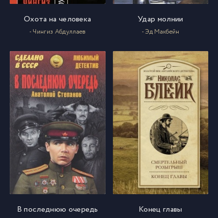
02_03_02
68
Охота на человека
Удар молнии
- Чингиз Абдуллаев
- Эд Макбейн
02_03_03
69
02_03_04
70
02_03_05
71
02_03_06
72
02_03_07
73
02_03_08
74
В последнюю очередь
Конец главы