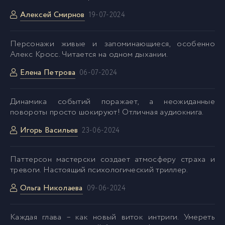
Алексей Смирнов
19-07-2024
01_04_06
39
Персонажи живые и запоминающиеся, особенно
Алекс Кросс. Читается на одном дыхании.
01_04_07
40
Елена Петрова
06-07-2024
01_04_08
41
Динамика событий поражает, а неожиданные
повороты просто шокируют! Отличная аудиокнига.
01_04_09
42
Игорь Васильев
23-06-2024
01_04_10
43
Паттерсон мастерски создает атмосферу страха и
тревоги. Настоящий психологический триллер.
01_04_11
44
Ольга Николаева
09-06-2024
02_01_01
45
Каждая глава – как новый виток интриги. Умереть