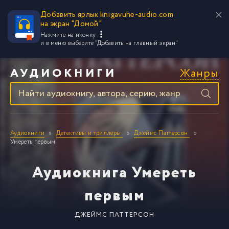
Добавить ярлык knigavuhe-audio.com
на экран "Домой"
Нажмите на иконку
и в меню выберите
"Добавить на главный экран"
Жанры
АУДИОКНИГИ
Аудиокниги
Детективы и триллеры
Джеймс Паттерсон
Умереть первым
Аудиокнига Умереть
первым
ДЖЕЙМС ПАТТЕРСОН