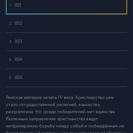
001
1
002
2
003
3
004
4
005
5
006
6
Римская империя начала IV века. Христианство уже
стало государственной религией, язычество
разгромлено. Но среди победителей нет единства.
007
7
Различные направления христианства ведут
непримиримую борьбу между собой и побеждённым не
008
8