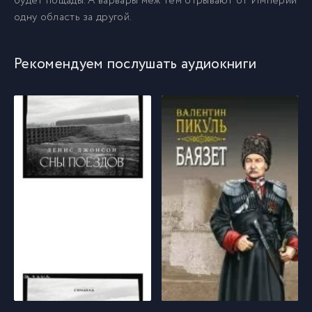
будет пощады. А варвары меж тем отрывают от Империи
одну область за другой.
009
9
Рекомендуем послушать аудиокниги
010
10
011
11
012
12
013
13
014
14
015
15