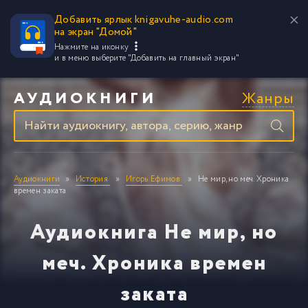
Добавить ярлык knigavuhe-audio.com
на экран "Домой"
Нажмите на иконку
и в меню выберите
"Добавить на главный экран"
Жанры
АУДИОКНИГИ
Аудиокниги
История
Игорь Ефимов
Не мир, но меч. Хроника
времен заката
Аудиокнига Не мир, но
меч. Хроника времен
заката