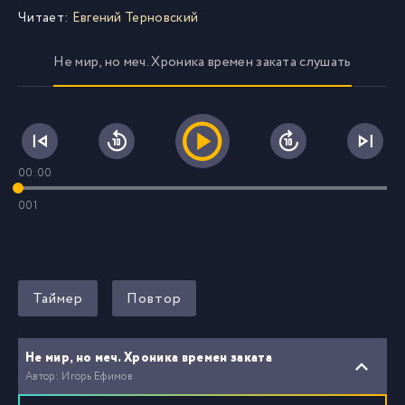
Читает:
Евгений Терновский
Не мир, но меч. Хроника времен заката слушать
00:00
001
Таймер
Повтор
Не мир, но меч. Хроника времен заката
Автор: Игорь Ефимов