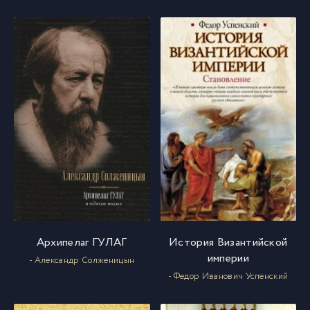
023
23
024
24
025
25
026
26
027
27
028
28
Архипелаг ГУЛАГ
История Византийской
империи
- Александр Солженицын
029
29
- Федор Иванович Успенский
030
30