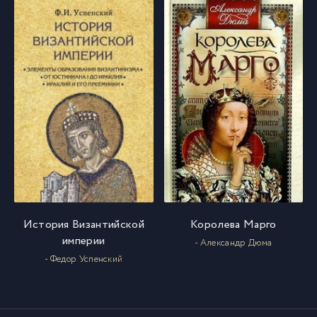
031
31
032
32
033
33
034
34
035
35
История Византийской
Королева Марго
империи
- Александр Дюма
036
36
- Федор Успенский
037
37