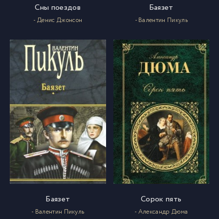
Сны поездов
Баязет
016
16
- Денис Джонсон
- Валентин Пикуль
017
17
018
18
019
19
020
20
021
21
022
22
Баязет
Сорок пять
- Валентин Пикуль
- Александр Дюма