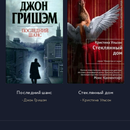
07-01
32
07-02
33
07-03
34
08-01
35
08-02
36
Последний шанс
Стеклянный дом
- Джон Гришэм
- Кристина Ульсон
08-03
37
08-04
38