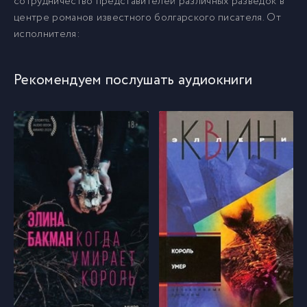
сотрудничество представителей различных разведок в
центре романов известного болгарского писателя. От
02-02
исполнителя:
10
02-03
11
Рекомендуем послушать аудиокниги
02-04
12
03-01
13
03-02
14
03-03
15
03-04
16