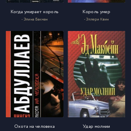
04-01
17
Когда умирает король
Король умер
- Элина Бакман
- Эллери Квин
04-02
18
04-03
19
04-04
20
04-05
21
04-06
22
05-01
23
Охота на человека
Удар молнии