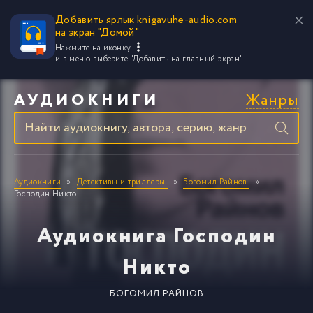
Добавить ярлык knigavuhe-audio.com
на экран "Домой"
Нажмите на иконку
и в меню выберите
"Добавить на главный экран"
Жанры
АУДИОКНИГИ
Аудиокниги
Детективы и триллеры
Богомил Райнов
Господин Никто
Аудиокнига Господин
Никто
БОГОМИЛ РАЙНОВ