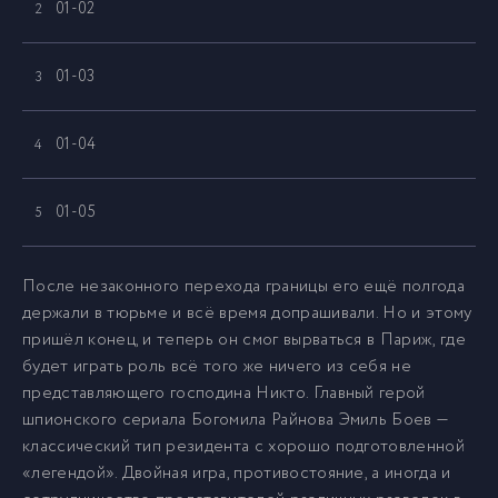
01-02
2
01-03
3
01-04
4
01-05
5
01-06
6
После незаконного перехода границы его ещё полгода
держали в тюрьме и всё время допрашивали. Но и этому
пришёл конец, и теперь он смог вырваться в Париж, где
01-07
7
будет играть роль всё того же ничего из себя не
представляющего господина Никто. Главный герой
01-08
8
шпионского сериала Богомила Райнова Эмиль Боев —
классический тип резидента с хорошо подготовленной
«легендой». Двойная игра, противостояние, а иногда и
02-01
9