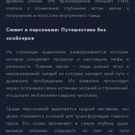
древних учений. Это произведение обещает стать
009
9
ключом к пониманию глубинных истин жизни и
погружению в искусство внутреннего танца.
010
10
Сюжет и персонажи: Путешествие без
спойлеров
011
11
На страницах аудиокниги разворачивается история,
которая соединяет прошлое и настоящее, мифы и
012
12
реальность. Главные герои — люди разных эпох и
мировоззрений, каждый из которых находит свой путь к
013
13
духовному пробуждению. Их развитие происходит
через осознание своих истинных желаний и стремлений,
что делает их близкими каждому читателю.
014
14
Среди персонажей выделяется мудрый наставник, чьи
015
15
уроки становятся основой для трансформации главного
героя. Его слова проникают в самую глубину души,
вызывая желание следовать за ним на пути
016
16