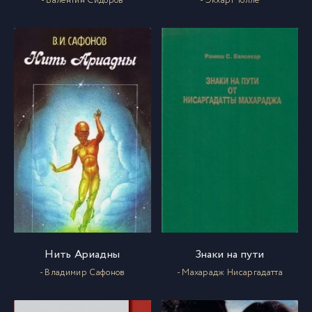
- Валентин Сидоров
- Экхарт Толле
Нить Ариадны
Знаки на пути
- Владимир Сафонов
- Махарадж Нисаргадатта