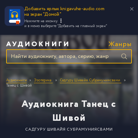
Добавить ярлык knigavuhe-audio.com
на экран "Домой"
Нажмите на иконку
и в меню выберите
"Добавить на главный экран"
Жанры
АУДИОКНИГИ
Аудиокниги
Эзотерика
Садгуру Шивайя Субрамуниясвами
Танец с Шивой
Аудиокнига Танец с
Шивой
САДГУРУ ШИВАЙЯ СУБРАМУНИЯСВАМИ