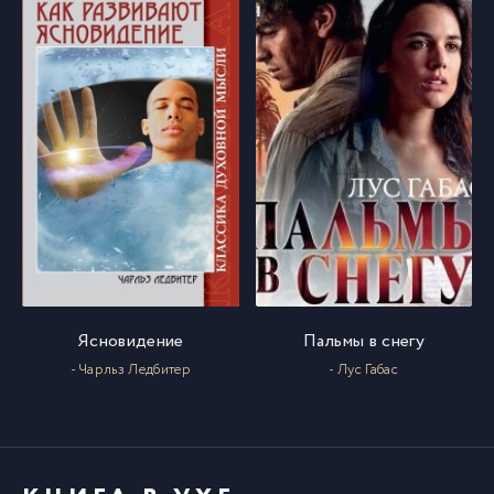
Ясновидение
Пальмы в снегу
- Чарльз Ледбитер
- Лус Габас