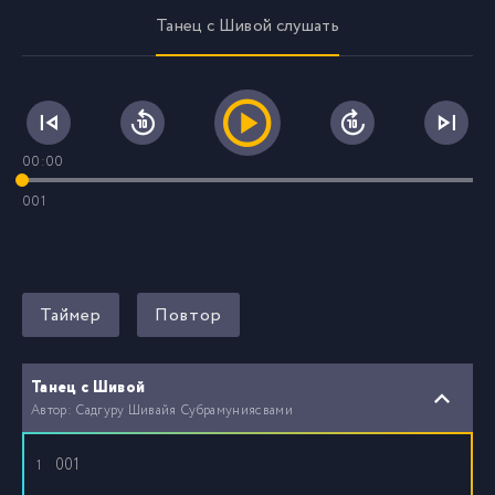
Танец с Шивой слушать
00:00
001
Таймер
Повтор
Танец с Шивой
Автор: Садгуру Шивайя Субрамуниясвами
001
1