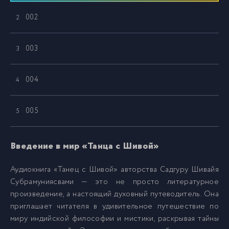
002
2
003
3
004
4
005
5
006
6
Введение в мир «Танца с Шивой»
Аудиокнига «Танец с Шивой» авторства Садгуру Шивайя
007
7
Субрамуниясвами — это не просто литературное
произведение, а настоящий духовный путеводитель. Она
008
8
приглашает читателя в удивительное путешествие по
миру индийской философии и мистики, раскрывая тайны