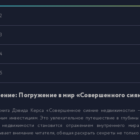
2
3
4
5
6
ение: Погружение в мир «Совершенного си
книга Дэвида Керса «Совершенное сияние недвижимости» 
7
ым инвестициям. Это увлекательное путешествие в глубины 
 недвижимости становится отражением внутреннего мира
8
ывает внимание читателя, обещая раскрыть секреты не только 