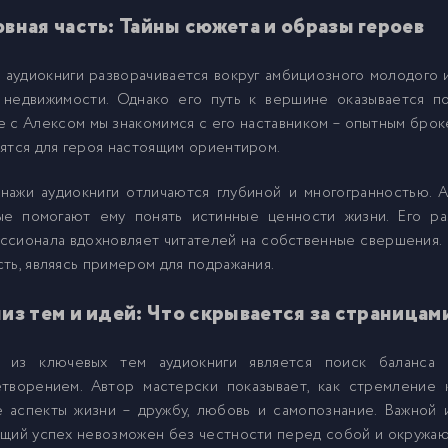
вная часть: Тайны сюжета и образы героев
9
аудиокниги разворачивается вокруг амбициозного молодого 
0
 недвижимости. Однако его путь к вершине оказывается п
 с Алексом мы знакомимся с его наставником – опытным брок
ятся для героя настоящим ориентиром.
1
нажи аудиокниги отличаются глубиной и многогранностью. 
2
ые помогают ему понять истинные ценности жизни. Его ра
сионала вдохновляет читателей на собственные свершения. 
ть, являясь примером для подражания.
3
из тем и идей: Что скрывается за страницам
4
 из ключевых тем аудиокниги является поиск баланса
етворением. Автор мастерски показывает, как стремление 
5
 аспекты жизни – дружбу, любовь и самопознание. Важной и
ящий успех невозможен без честности перед собой и окружа