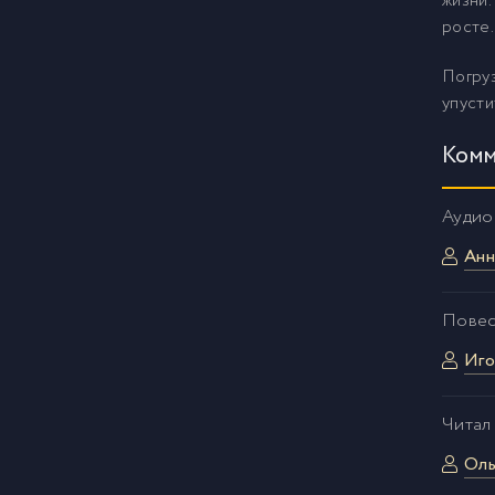
жизни.
росте.
Погру
упусти
Комм
Аудио
Анн
Повес
Иго
Читал
Оль