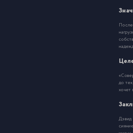
01
16
Знач
01
17
После
нагруз
01
собст
18
надежд
01
19
Целе
02
«Сове
20
до тех
хочет 
02
21
Закл
02
22
Дэвид
сияние