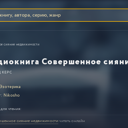
ое сияние недвижимости
диокнига Совершенное сиян
 КЕРС
Эзотерика
т:
Nikosho
 для чтения:
ршенное сияние недвижимости
читать онлайн