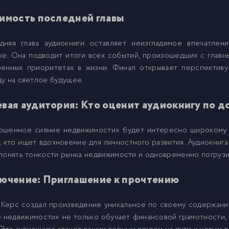
6
имость последней главы
7
дняя глава аудиокниги оставляет неизгладимое впечатле
ке. Она подводит итоги всех событий, произошедших с главны
8
венных приоритетах в жизни. Финал открывает перспективу
у на светлое будущее.
9
вая аудитория: Кто оценит аудиокнигу по д
0
ршенное сияние недвижимости» будет интересно широкому к
, кто ищет вдохновение для личностного развития. Аудиокнига
понять тонкости рынка недвижимости и одновременно погрузи
1
ючение: Приглашение к прочтению
2
 Керс создал произведение уникальное по своему содержан
 недвижимости» не только обучает финансовой грамотности, 