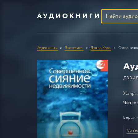
АУДИОКНИГИ
Аудиокниги
Эзотерика
Дэвид Керс
Совершенн
Ау
ДЭВИД
Жанр:
Читае
Версия
Сове