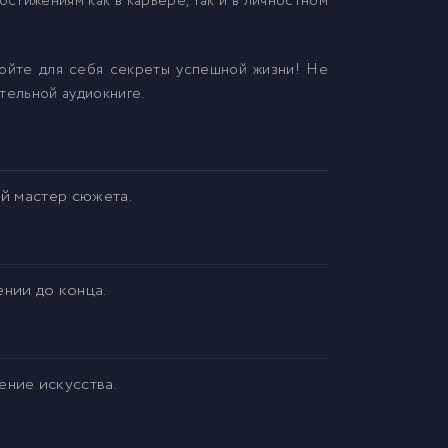
остижениям как в карьере, так и в личностном
ройте для себя секреты успешной жизни! Не
тельной аудиокниге.
ий мастер сюжета.
ении до конца.
ение искусства.