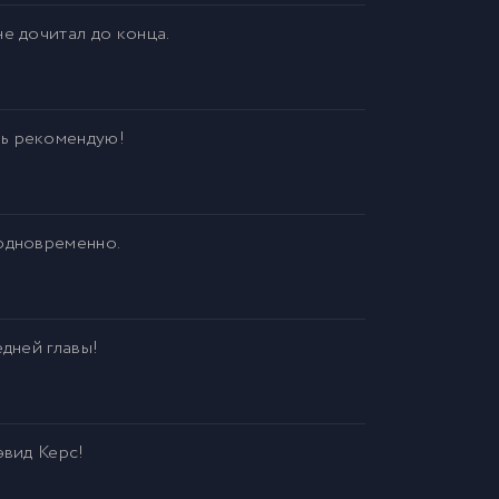
е дочитал до конца.
нь рекомендую!
 одновременно.
едней главы!
эвид Керс!