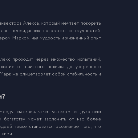
инвестора Алекса, который мечтает покорить
олон неожиданных поворотов и трудностей.
ером Марком, чья мудрость и жизненный опыт
Алекс проходит через множество испытаний,
звитие от наивного новичка до уверенного
Марк же олицетворяет собой стабильность и
и?
 между материальным успехом и духовным
к богатству может заслонить от нас более
деей также становится осознание того, что
ющими.