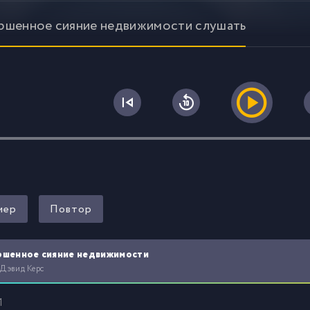
ршенное сияние недвижимости слушать
0
мер
Повтор
ршенное сияние недвижимости
 Дэвид Керс
1