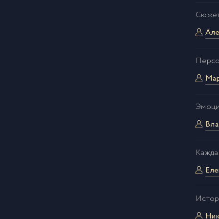
Сюжет
Але
Персо
Мар
Эмоци
Вла
Кажда
Еле
Истор
Ник