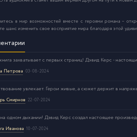
 Эта аудиокнига станет вашим верным другом на пути к новым д
зитесь в мир возможностей вместе с героями романа – отк
те шанс изменить свое восприятие мира благодаря этой удиви
ентарии
книга захватывает с первых страниц! Дэвид Керс - настоящ
а Петрова
03-08-2024
твование увлекает. Герои живые, а сюжет держит в напряж
рь Смирнов
22-07-2024
 на одном дыхании! Дэвид Керс создал настоящее произвед
га Иванова
10-07-2024