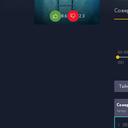
Сове
8.6
2.3
00:0
001
Тай
Сове
Автор:
00
1