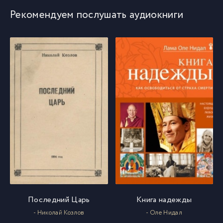
Рекомендуем послушать аудиокниги
010
10
011
11
012
12
013
13
014
14
015
15
Последний Царь
Книга надежды
016
16
- Николай Козлов
- Оле Нидал