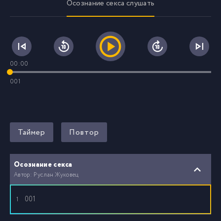
Осознание секса слушать
00:00
001
Таймер
Повтор
Осознание секса
Автор: Руслан Жуковец
001
1