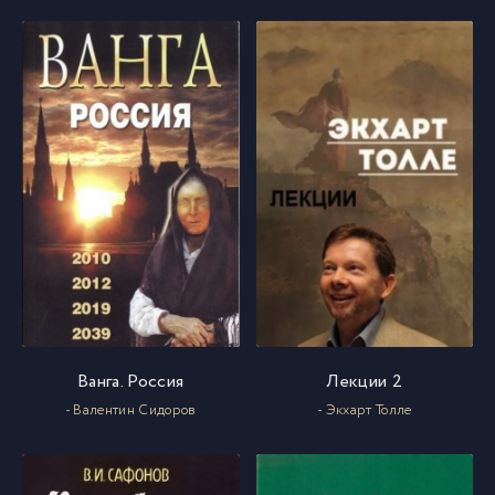
017
17
018
18
019
19
020
20
021
21
022
22
Ванга. Россия
Лекции 2
- Валентин Сидоров
- Экхарт Толле
023
23