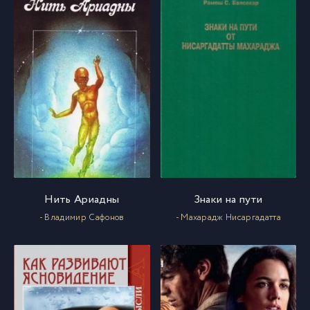
024
24
025
25
026
26
027
27
028
28
Нить Ариадны
Знаки на пути
- Владимир Сафонов
- Махарадж Нисаргадатта
029
29
030
30
031
31