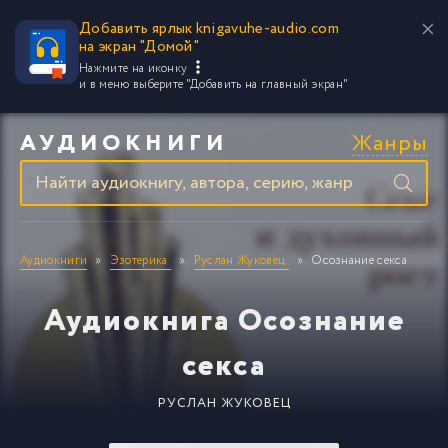
Добавить ярлык knigavuhe-audio.com
на экран "Домой"
Нажмите на иконку
и в меню выберите
"Добавить на главный экран"
Жанры
АУДИОКНИГИ
Аудиокниги
Эзотерика
Руслан Жуковец
Осознание секса
Аудиокнига Осознание
секса
РУСЛАН ЖУКОВЕЦ