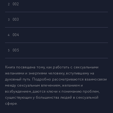
002
2
003
3
004
4
005
5
006
6
Книга посвящена тому, как работать с сексуальными
желаниями и энергиями человеку, вступившему на
духовный путь. Подробно рассматриваются взаимосвязи
007
7
между сексуальным влечением, желанием и
возбуждением, даются ключи к пониманию проблем,
008
8
существующих у большинства людей в сексуальной
сфере.
009
9