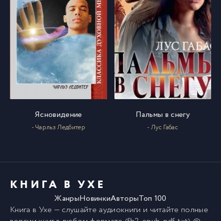
032
32
033
33
034
34
Ясновидение
Пальмы в снегу
035
35
- Чарльз Ледбитер
- Лус Габас
036
36
КНИГА В УХЕ
Жанры
Новинки
Авторы
Топ 100
Книга в Ухе
— слушайте аудиокниги и читайте полные