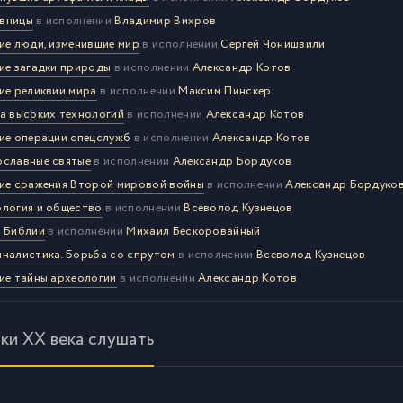
вницы
в исполнении
Владимир Вихров
ие люди, изменившие мир
в исполнении
Сергей Чонишвили
ие загадки природы
в исполнении
Александр Котов
ие реликвии мира
в исполнении
Максим Пинскер
а высоких технологий
в исполнении
Александр Котов
ие операции спецслужб
в исполнении
Александр Котов
славные святые
в исполнении
Александр Бордуков
ие сражения Второй мировой войны
в исполнении
Александр Бордуко
логия и общество
в исполнении
Всеволод Кузнецов
 Библии
в исполнении
Михаил Бескоровайный
налистика. Борьба со спрутом
в исполнении
Всеволод Кузнецов
ие тайны археологии
в исполнении
Александр Котов
ки XX века слушать