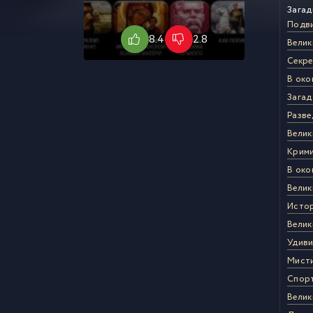
Загад
Подви
8.4
2.8
Велик
Секре
В око
Загад
Разве
Велик
Крими
В око
Велик
Истор
Велик
Удиви
Мисти
Спор
Велик