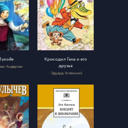
Лукойе
Крокодил Гена и его
друзья
тиан Андерсен
- Эдуард Успенский