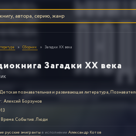
тература
Сборник
Загадки XX века
диокнига Загадки XX века
НИК
Детская познавательная и развивающая литература
,
Познавател
т:
Алексей Борзунов
13
Время. События. Люди
ие русские эмигранты
в исполнении
Александр Котов