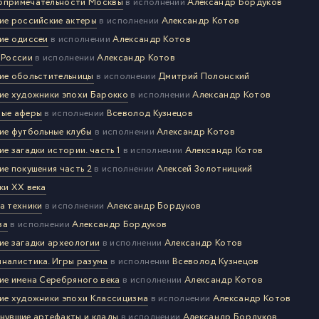
опримечательности Москвы
в исполнении
Александр Бордуков
ие российские актеры
в исполнении
Александр Котов
ие одиссеи
в исполнении
Александр Котов
 России
в исполнении
Александр Котов
ие обольстительницы
в исполнении
Дмитрий Полонский
ие художники эпохи Барокко
в исполнении
Александр Котов
ые аферы
в исполнении
Всеволод Кузнецов
ие футбольные клубы
в исполнении
Александр Котов
ие загадки истории. часть 1
в исполнении
Александр Котов
ие покушения часть 2
в исполнении
Алексей Золотницкий
ки XX века
а техники
в исполнении
Александр Бордуков
ва
в исполнении
Александр Бордуков
ие загадки археологии
в исполнении
Александр Котов
налистика. Игры разума
в исполнении
Всеволод Кузнецов
ие имена Серебряного века
в исполнении
Александр Котов
ие художники эпохи Классицизма
в исполнении
Александр Котов
нувшие артефакты и клады
в исполнении
Александр Бордуков