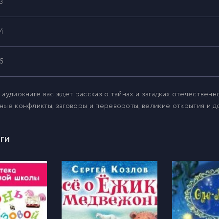
3
4
5
6
 аудиокниге вас ждет рассказ о тайнах и загадках отечествен
ные конфликты, заговоры и перевороты, великие открытия и
7
ги
8
9
0