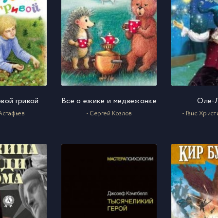
1
2
3
овой гривой
Все о ежике и медвежонке
Оле-
4
 Астафьев
- Сергей Козлов
- Ганс Хрис
5
6
7