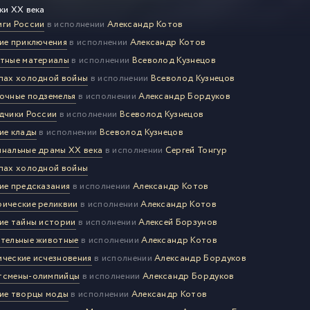
ки XX века
ги России
в исполнении
Александр Котов
ие приключения
в исполнении
Александр Котов
тные материалы
в исполнении
Всеволод Кузнецов
пах холодной войны
в исполнении
Всеволод Кузнецов
очные подземелья
в исполнении
Александр Бордуков
дчики России
в исполнении
Всеволод Кузнецов
ие клады
в исполнении
Всеволод Кузнецов
нальные драмы XX века
в исполнении
Сергей Тонгур
пах холодной войны
ие предсказания
в исполнении
Александр Котов
ические реликвии
в исполнении
Александр Котов
ие тайны истории
в исполнении
Алексей Борзунов
тельные животные
в исполнении
Александр Котов
ческие исчезновения
в исполнении
Александр Бордуков
тсмены-олимпийцы
в исполнении
Александр Бордуков
ие творцы моды
в исполнении
Александр Котов