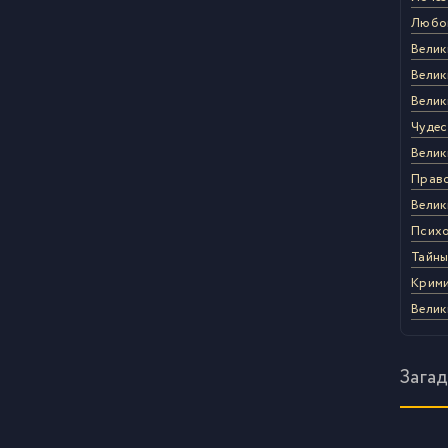
Любо
Велик
Велик
Велик
Чудес
Велик
Право
Велик
Психо
Тайны
Крими
Велик
Загад