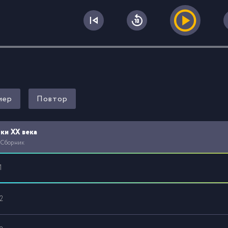
0
мер
Повтор
ки XX века
 Сборник
1
2