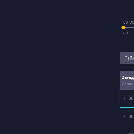
00:0
001
Тай
Загад
Автор:
00
1
00
2