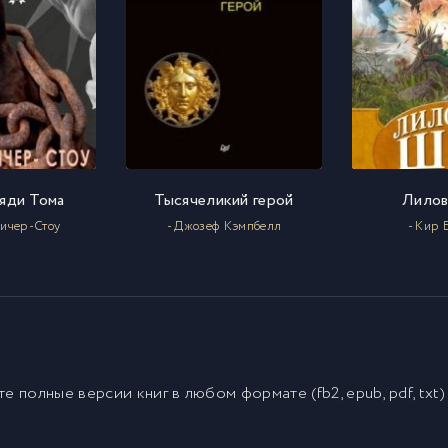
яди Тома
Тысячеликий герой
Лилов
Бичер-Стоу
- Джозеф Кэмпбелл
- Кир 
йте полные версии
книг
в любом формате (fb2, epub, pdf, txt