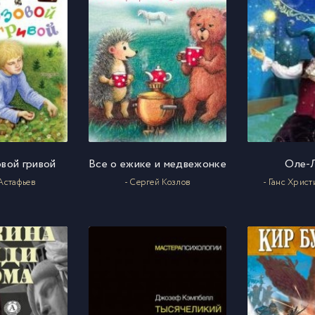
овой гривой
Все о ежике и медвежонке
Оле-
 Астафьев
- Сергей Козлов
- Ганс Хрис