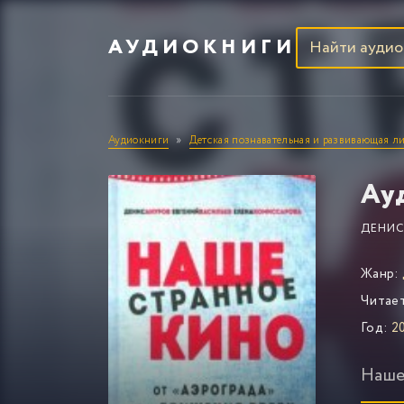
АУДИОКНИГИ
Аудиокниги
Детская познавательная и развивающая ли
Ау
ДЕНИС
Жанр:
Читае
Год:
20
Наше