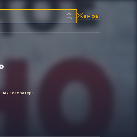
Жанры
о
ьная литература