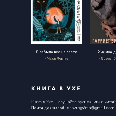
Я забыла все на свете
Хижина д
- Маэль Ферпье
- Гарриет 
КНИГА В УХЕ
Книга в Ухе
— слушайте аудиокниги и чита
Почта для жалоб:
dcnvtpgsfma@gmail.com