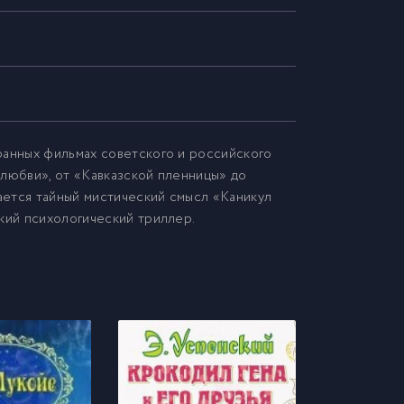
ранных фильмах советского и российского
елюбви», от «Кавказской пленницы» до
чается тайный мистический смысл «Каникул
кий психологический триллер.