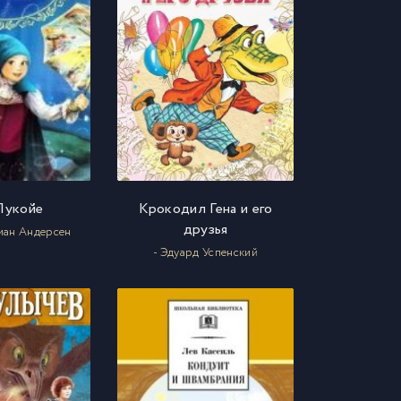
Лукойе
Крокодил Гена и его
друзья
тиан Андерсен
- Эдуард Успенский