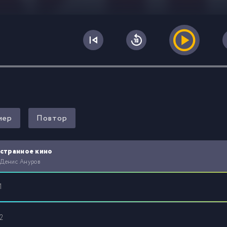
0
мер
Повтор
странное кино
 Денис Ануров
1
2