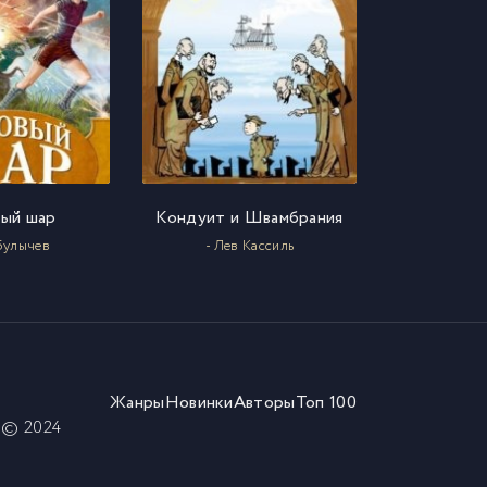
ый шар
Кондуит и Швамбрания
Булычев
- Лев Кассиль
Жанры
Новинки
Авторы
Топ 100
) © 2024