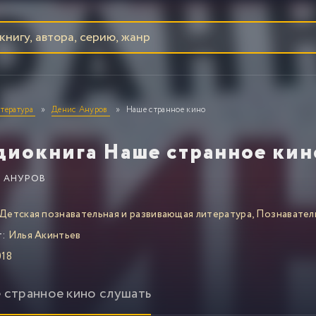
тература
Денис Ануров
Наше странное кино
диокнига Наше странное кин
 АНУРОВ
Детская познавательная и развивающая литература
,
Познавател
т:
Илья Акинтьев
18
 странное кино слушать