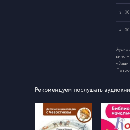
00
3
00
4
Аудиос
кино –
«Защит
Петров
Рекомендуем послушать аудиокни