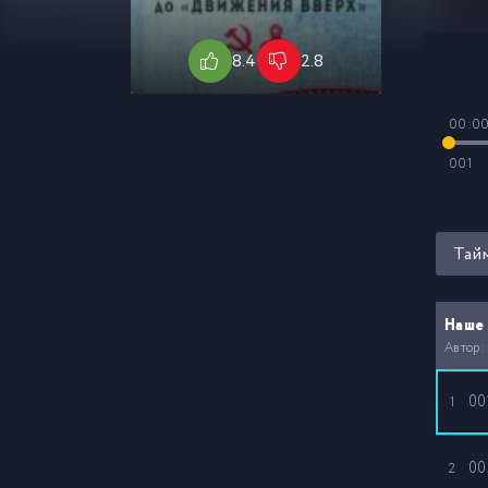
8.4
2.8
00:0
001
Тай
Наше 
Автор:
00
1
00
2