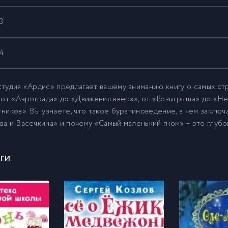
3
4
тудия «Ардис» предлагает вашему вниманию книгу о самых ст
 от «Аэрограда» до «Движения вверх», от «Розыгрыша» до «Н
ников». Вы узнаете, что такое буратиноведение, в чем заклю
а и Васечкина» и почему «Самый маленький гном» – это глубо
ги