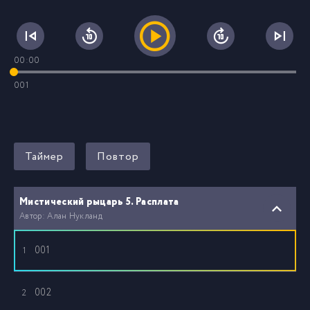
00:00
001
Таймер
Повтор
Мистический рыцарь 5. Расплата
Автор: Алан Нукланд
001
1
002
2