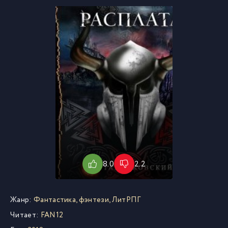
8.0
2.2
Жанр:
Фантастика, фэнтези
,
ЛитРПГ
Читает:
FAN12