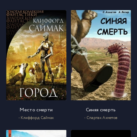
010
10
011
11
012
12
013
13
014
14
015
15
Место смерти
Синяя смерть
016
16
- Клиффорд Саймак
- Спартак Ахметов
017
17