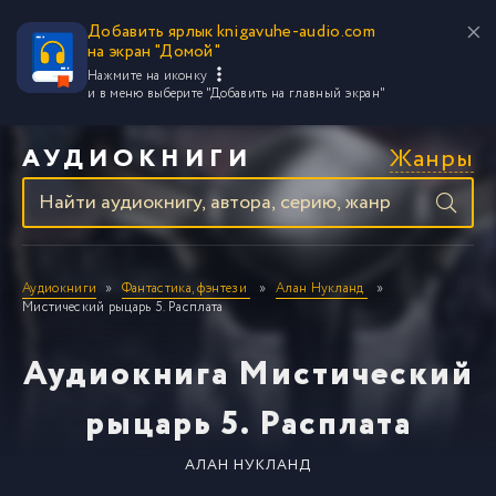
Добавить ярлык knigavuhe-audio.com
на экран "Домой"
Нажмите на иконку
и в меню выберите
"Добавить на главный экран"
Жанры
АУДИОКНИГИ
Аудиокниги
Фантастика, фэнтези
Алан Нукланд
Мистический рыцарь 5. Расплата
Аудиокнига Мистический
рыцарь 5. Расплата
АЛАН НУКЛАНД