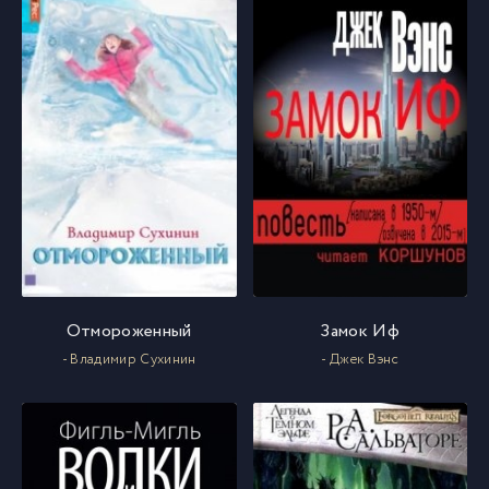
018
18
019
19
020
20
021
21
022
22
Отмороженный
Замок Иф
- Владимир Сухинин
- Джек Вэнс
023
23
024
24