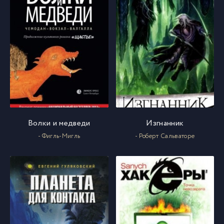
025
25
026
26
027
27
Волки и медведи
Изгнанник
- Фигль-Мигль
- Роберт Сальваторе