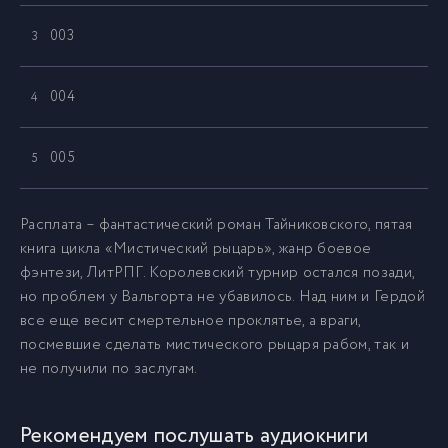
003
3
004
4
005
5
006
6
Расплата – фантастический роман Тайниковского, пятая
книга цикла «Мистический рыцарь», жанр боевое
фэнтези, ЛитРПГ. Королевский турнир остался позади,
007
7
но проблем у Вальгорта не убавилось. Над ним и Гердой
все еще весит смертельное проклятье, а враги,
008
8
посмевшие сделать мистического рыцаря рабом, так и
не получили по заслугам.
009
9
Рекомендуем послушать аудиокниги