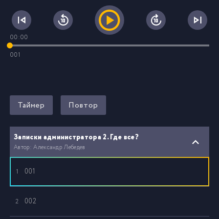
00:00
001
Таймер
Повтор
Записки администратора 2. Где все?
Автор: Александр Лебедев
001
1
002
2