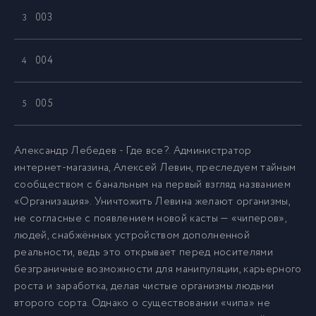
003
3
004
4
005
5
006
6
Александр Лебедев - Где все?. Администратор
интернет-магазина, Алексей Левин, преследуем тайным
сообществом с банальным на первый взгляд названием
007
7
«Организация». Уничтожить Левина желают организмы,
не согласные с появлением новой касты — «чиперов»,
008
8
людей, снабжённых устройством дополненной
реальности, ведь это открывает перед носителями
безграничные возможности для манипуляции, карьерного
009
9
роста и заработка, делая чистые организмы людьми
второго сорта. Однако о существовании «чипа» не