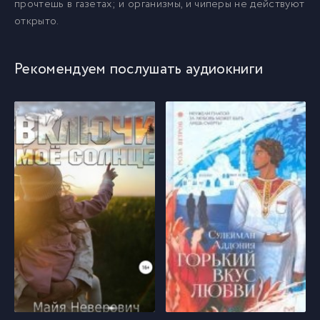
010
прочтешь в газетах; и организмы, и чиперы не действуют
10
открыто.
011
11
Рекомендуем послушать аудиокниги
012
12
013
13
014
14