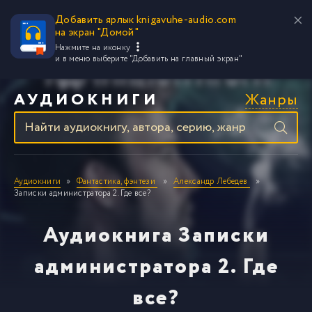
Добавить ярлык knigavuhe-audio.com
на экран "Домой"
Нажмите на иконку
и в меню выберите
"Добавить на главный экран"
Жанры
АУДИОКНИГИ
Аудиокниги
Фантастика, фэнтези
Александр Лебедев
Записки администратора 2. Где все?
Аудиокнига Записки
администратора 2. Где
все?