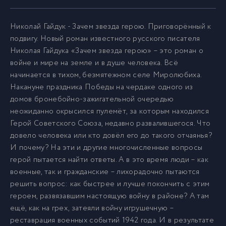
006
6
Николай Гайдук - Зачем звезда герою. Приговорённый к
подвигу. Новый роман известного русского писателя
Николая Гайдука «Зачем звезда герою» – это роман о
007
7
войне и мире на земле и в душе человека. Всё
начинается в тихом, безмятежном селе Миролюбиха.
008
8
Накануне праздника Победы на чердаке одного из
домов бронебойно-зажигательной очередью
неожиданно окрысился пулемёт, за которым находился
009
9
Герой Советского Союза, недавно развалившегося. Что
довело человека или кто довёл его до такого отчаянья?
010
И почему? На эти и другие многочисленные вопросы
10
герой пытается найти ответы. А в это время люди – как
военные, так и гражданские – лихорадочно пытаются
011
11
решить вопрос: как быстрее и лучше покончить с этим
героем, развязавшим настоящую войну в районе? А там
ещё, как на грех, затеяли войну игрушечную –
012
12
реставрация военных событий 1942 года. И в результате