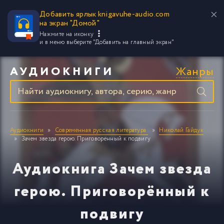
Добавить ярлык knigavuhe-audio.com
на экран "Домой"
Нажмите на иконку
и в меню выберите
"Добавить на главный экран"
Жанры
АУДИОКНИГИ
Аудиокниги
Современная русская литература
Николай Гайдук
Зачем звезда герою. Приговорённый к подвигу
Аудиокнига Зачем звезда
герою. Приговорённый к
подвигу