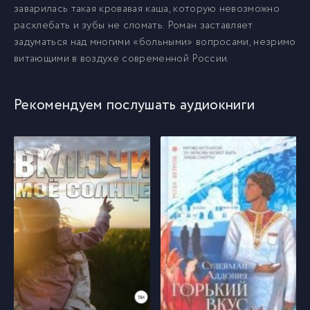
заварилась такая кровавая каша, которую невозможно
013
13
расхлебать и зубы не сломать. Роман заставляет
задуматься над многими «больными» вопросами, незримо
витающими в воздухе современной России.
014
14
Рекомендуем послушать аудиокниги
015
15
016
16
017
17
018
18
019
19