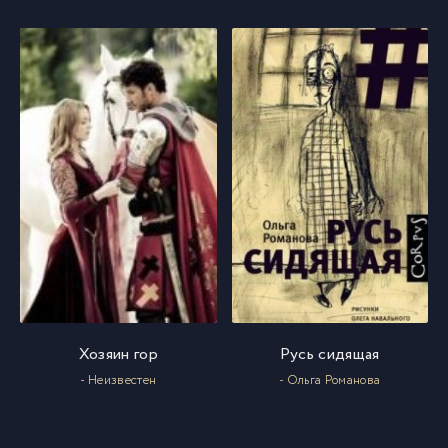
035
35
036
36
037
37
038
38
039
39
040
40
Хозяин гор
Русь сидящая
- Неизвестен
- Ольга Романова
041
41