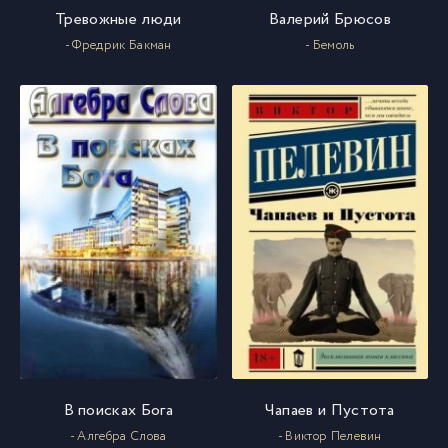
Тревожные люди
Валерий Брюсов
028
- Фредрик Бакман
- Бемоль
28
029
29
030
30
031
31
032
32
033
33
В поисках Бога
Чапаев и Пустота
034
34
- Алгебра Слова
- Виктор Пелевин