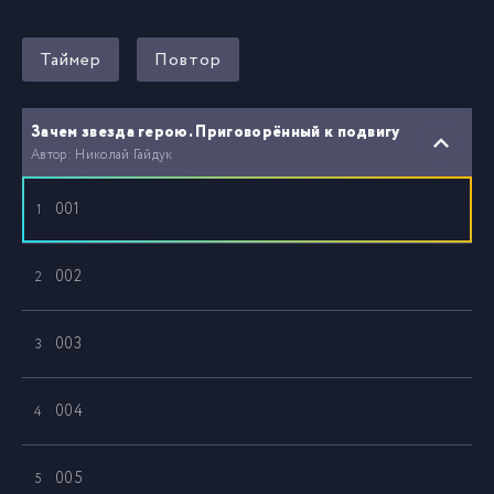
Таймер
Повтор
Зачем звезда герою. Приговорённый к подвигу
Автор: Николай Гайдук
001
1
002
2
003
3
004
4
005
5