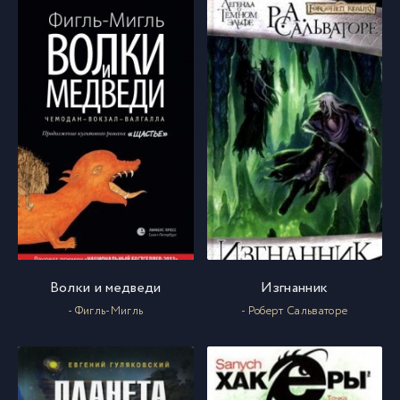
Волки и медведи
Изгнанник
- Фигль-Мигль
- Роберт Сальваторе