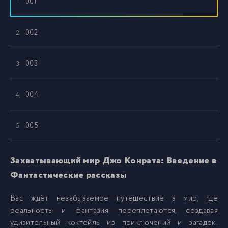
001
1
002
2
003
3
004
4
005
5
006
6
Захватывающий мир Джо Конрата: Введение в
Фантастические рассказы
007
7
Вас ждёт незабываемое путешествие в мир, где
реальность и фантазия переплетаются, создавая
008
8
удивительный коктейль из приключений и загадок.