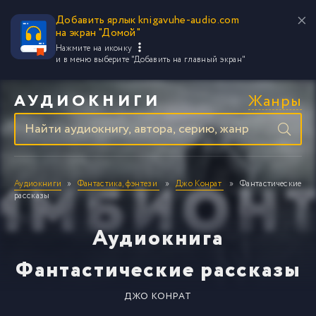
Добавить ярлык knigavuhe-audio.com
на экран "Домой"
Нажмите на иконку
и в меню выберите
"Добавить на главный экран"
Жанры
АУДИОКНИГИ
Аудиокниги
Фантастика, фэнтези
Джо Конрат
Фантастические
рассказы
Аудиокнига
Фантастические рассказы
ДЖО КОНРАТ