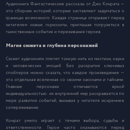
Аудиокнига Фантастические рассказы от Джо Конрата —
это сборник историй, которые заставляют задуматься о
009
9
границах возможного. Каждая страница открывает перед
читателем новые горизонты, приглашая погрузиться в
010
10
таинственные события и переживания героев.
Магия сюжета и глубина персонажей
Сюжет аудиокниги плетет тонкую нить из мистики, науки
и человеческих эмоций. Без раскрытия ключевых
спойлеров можно сказать, что каждое произведение —
это отдельная вселенная со своими законами и тайнами.
Главные персонажи отличаются яркой
индивидуальностью: их внутренний мир раскрывается по
мере развития событий, вызывая у читателя искреннее
сопереживание.
Конрат умело играет с темами выбора, судьбы и
ответственности. Герои часто оказываются перед