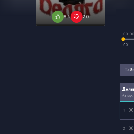
8.4
2.0
00:0
001
Тай
Деля
Автор:
00
1
00
2