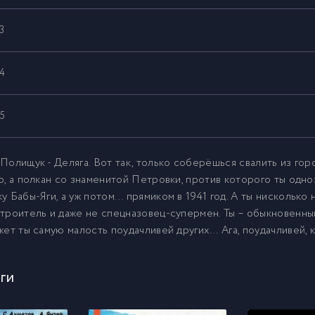
3
4
5
6
Полищук - Деляга. Вот так, только соберёшься свалить из горо
о, а полкан со знаменитой Петровки, против которого ты одно
у Бабы-Яги, а уж потом… прямиком в 1941 год. А ты нисколько
7
троитель и даже не спецназовец-супермен. Ты – обыкновенный
жет ты самую малость поудачливей других… Ага, поудачливей, 
8
ги
9