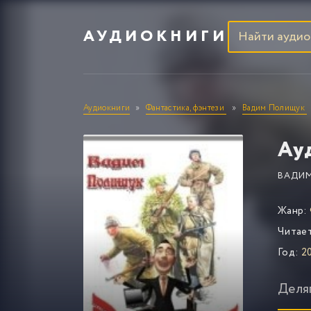
АУДИОКНИГИ
Аудиокниги
Фантастика, фэнтези
Вадим Полищук
Ау
ВАДИ
Жанр:
Читае
Год:
20
Деля