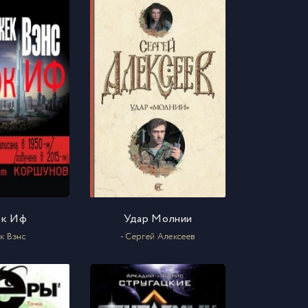
ок Иф
Удар Молнии
к Вэнс
- Сергей Алексеев