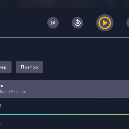
0
мер
Повтор
га
 Вадим Полищук
1
2