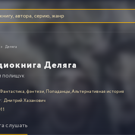
Деляга
диокнига Деляга
М ПОЛИЩУК
Фантастика, фэнтези
,
Попаданцы
,
Альтернативная история
т:
Дмитрий Хазанович
11
га слушать