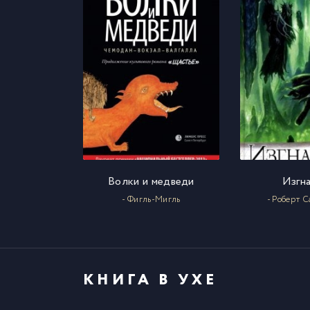
01
17
01
18
01
19
02
20
02
21
Волки и медведи
Изгн
- Фигль-Мигль
- Роберт 
02
22
02
23
КНИГА В УХЕ
02
24