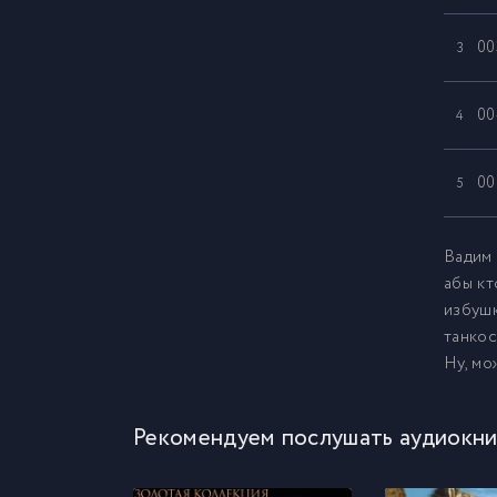
00
3
00
4
00
5
00
6
Вадим 
абы кт
избушк
00
7
танкос
Ну, мо
00
8
Рекомендуем послушать аудиокни
00
9