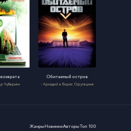
евозврата
Обитаемый остров
др Чубарьян
- Аркадий и Борис Стругацкие
Жанры
Новинки
Авторы
Топ 100