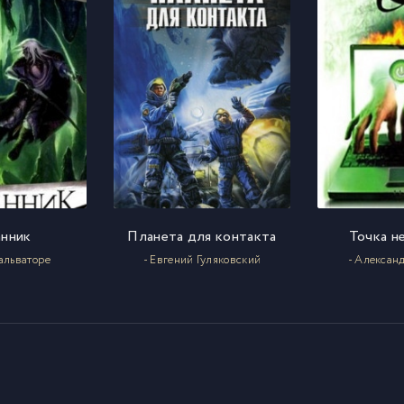
7
8
9
0
1
анник
Планета для контакта
Точка н
Сальваторе
- Евгений Гуляковский
- Алексан
2
3
4