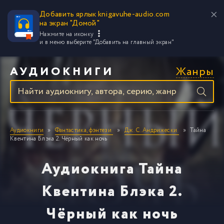
Добавить ярлык knigavuhe-audio.com
на экран "Домой"
Нажмите на иконку
и в меню выберите
"Добавить на главный экран"
Жанры
АУДИОКНИГИ
Аудиокниги
Фантастика, фэнтези
Дж. С. Андрижески
Тайна
Квентина Блэка 2. Чёрный как ночь
Аудиокнига Тайна
Квентина Блэка 2.
Чёрный как ночь