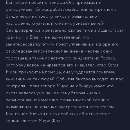
Бангкока и просит о помощи.Она приезжает и
обнаруживает Блэка, работающего под прикрытием в
банде местных преступников и решительно
настроенного узнать, кто из них убивает детей-
беспризорников и ритуально сжигает их в в буддистских
храмах. Но Блэк — не единственный, кто
заинтересовался этими преступлениями, и вскоре его
расследования привлекают внимание местных секс-
торговцев, а также преступного синдиката из России,
которому вовсе не нравится его вмешательство.Когда
Мири приходит на помощь, она умудряется привлечь
внимание не тех людей. События быстро выходят из-под
контроля… пока вскоре Мири не обнаруживает, что
охота ведётся уже на неё саму.Вторая книга в
паранормальной мистико-романтической серии с
выдающимся, но опасным экстрасенсом-детективом
Квентином Блэком и его сообщницей, психологом-
криминалистом Мири Фокс.