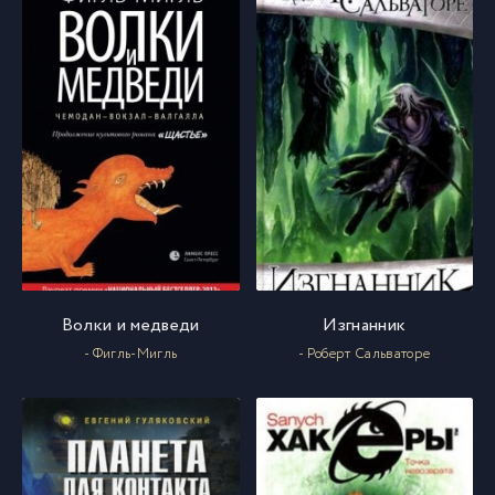
Волки и медведи
Изгнанник
- Фигль-Мигль
- Роберт Сальваторе