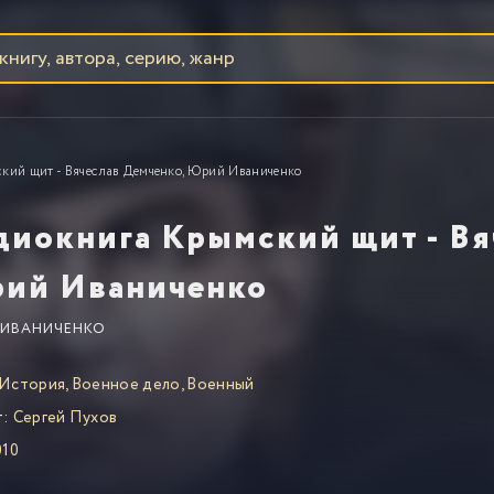
кий щит - Вячеслав Демченко, Юрий Иваниченко
диокнига Крымский щит - Вя
ий Иваниченко
ИВАНИЧЕНКО
История
,
Военное дело
,
Военный
т:
Сергей Пухов
10