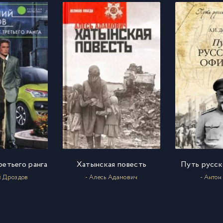
7
8
9
0
1
етьего ранга
Хатынская повесть
Путь русск
2
й Дроздов
- Алесь Адамович
- Антон
3