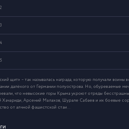
2
3
4
5
6
кий щит» – так называлась награда, которую получали воины 
ании далёкого от Германии полуострова. Но, обуреваемые ме
евали, что невысокие горы Крыма укроют отряды бесстрашны
7
 Хачариди, Арсений Малахов, Шурале Сабаев и их боевые сор
ство от алчной фашистской стаи…
8
ги