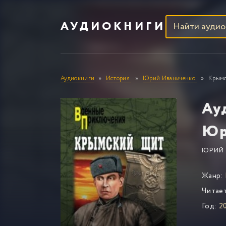
АУДИОКНИГИ
Аудиокниги
История
Юрий Иваниченко
Крымс
Ау
Юр
ЮРИЙ 
Жанр:
Читае
Год:
20