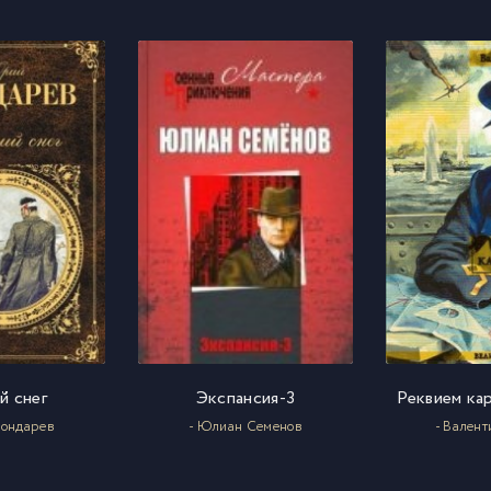
9
0
1
2
3
4
й снег
Экспансия-3
Реквием ка
5
Бондарев
- Юлиан Семенов
- Валент
6