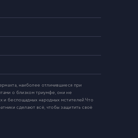
вермахта, наиболее отличившиеся при
чтами о близком триумфе, они не
х и беспощадных народных мстителей.Что
атники сделают всё, чтобы защитить своё