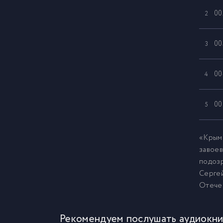
00
2
00
3
00
4
00
5
00
6
«Крымс
завоев
подозр
00
7
Сергей
Отече
00
8
Рекомендуем послушать аудиокни