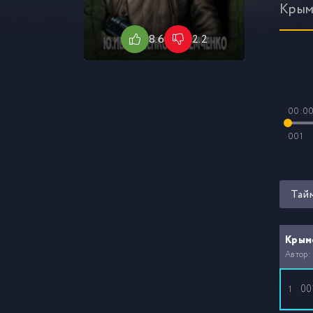
Крым
8.6
2.2
00:0
001
Тай
Крымс
Автор:
00
1