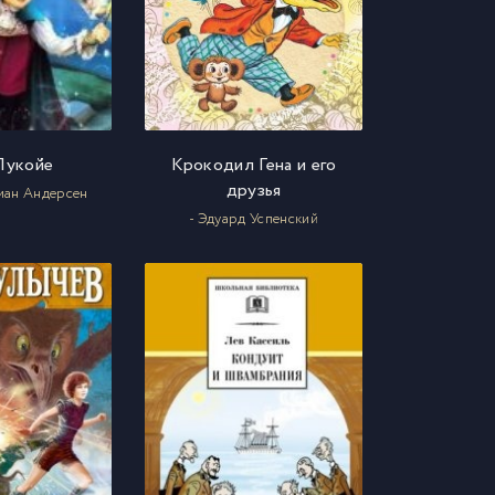
Лукойе
Крокодил Гена и его
друзья
тиан Андерсен
- Эдуард Успенский