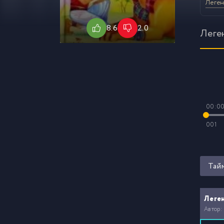
Леген
8.6
2.0
Леге
00:0
001
Тай
Леге
Автор: