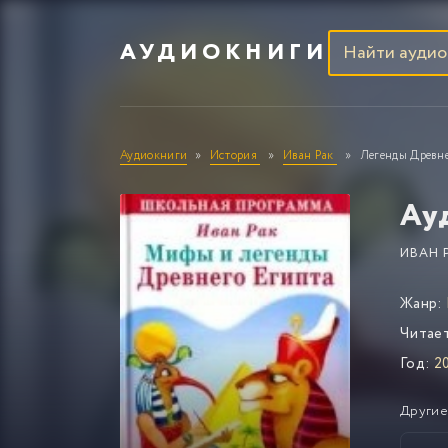
АУДИОКНИГИ
Аудиокниги
История
Иван Рак
Легенды Древне
Ау
ИВАН 
Жанр:
Читае
Год:
2
Другие