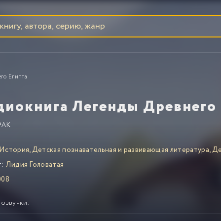
го Египта
диокнига Легенды Древнего 
РАК
История
,
Детская познавательная и развивающая литература
,
Де
т:
Лидия Головатая
008
 озвучки: