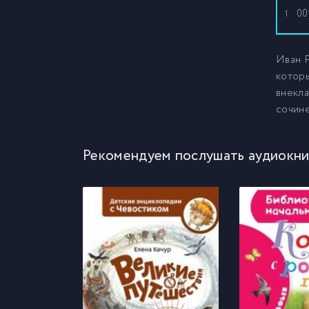
00
1
Иван Р
которы
внекла
сочине
Рекомендуем послушать аудиокни