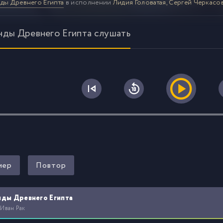
ды Древнего Египта
в исполнении
Лидия Головатая, Сергей Черкасо
нды Древнего Египта слушать
0
мер
Повтор
нды Древнего Египта
 Иван Рак