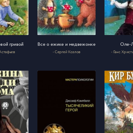
овой гривой
Все о ежике и медвежонке
Оле-
 Астафьев
- Сергей Козлов
- Ганс Хрис