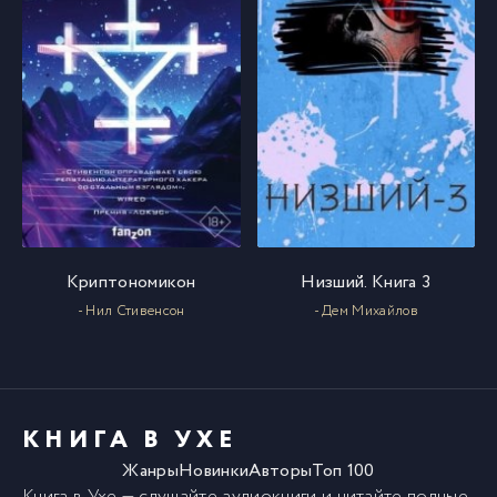
Криптономикон
Низший. Книга 3
- Нил Стивенсон
- Дем Михайлов
КНИГА В УХЕ
Жанры
Новинки
Авторы
Топ 100
Книга в Ухе
— слушайте аудиокниги и читайте полные