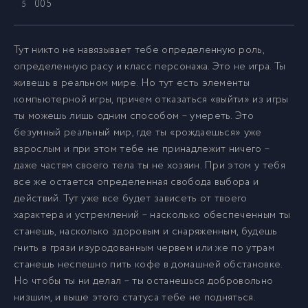
005
5
006
6
Тут никто не навязывает тебе определенную роль,
определенную расу и класс персонажа. Это не игра. Ты
живешь в реальном мире. Но тут есть элементы
007
7
компьютерной игры, причем отказаться «выйти» из игры
ты можешь лишь одним способом – умереть. Это
008
8
безумный реальный мир, где ты «рождаешься» уже
взрослым и при этом тебе не принадлежит ничего –
даже частям своего тела ты не хозяин. При этом у тебя
009
9
все же остается определенная свобода выбора и
действий. Тут уже все будет зависеть от твоего
010
характера и устремлений – насколько обеспеченным ты
10
станешь, насколько здоровым и снаряженным, будешь
гнить в грязи изуродованным червем или же по утрам
011
11
станешь неспешно пить кофе в домашней обстановке.
Но чтобы ты ни делал – ты останешься добровольно
низшим, и выше этого статуса тебе не подняться.