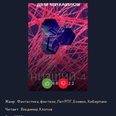
8.8
2.2
Жанр:
Фантастика, фэнтези
,
ЛитРПГ
,
Боевик
,
Киберпанк
Читает:
Владимир Хлопов