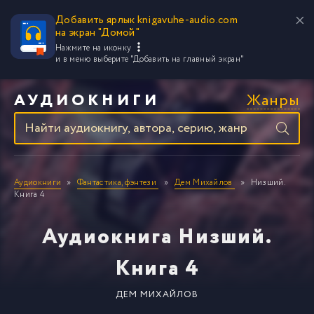
Добавить ярлык knigavuhe-audio.com
на экран "Домой"
Нажмите на иконку
и в меню выберите
"Добавить на главный экран"
Жанры
АУДИОКНИГИ
Аудиокниги
Фантастика, фэнтези
Дем Михайлов
Низший.
Книга 4
Аудиокнига Низший.
Книга 4
ДЕМ МИХАЙЛОВ