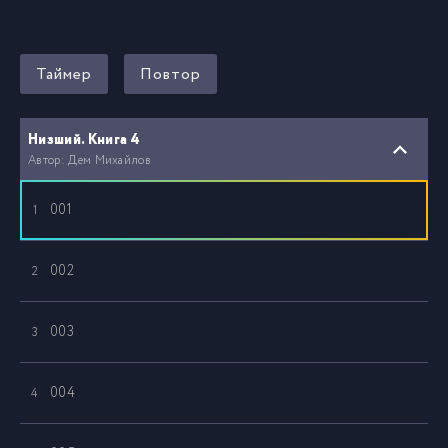
Таймер
Повтор
Низший. Книга 4
Автор: Дем Михайлов
001
1
002
2
003
3
004
4