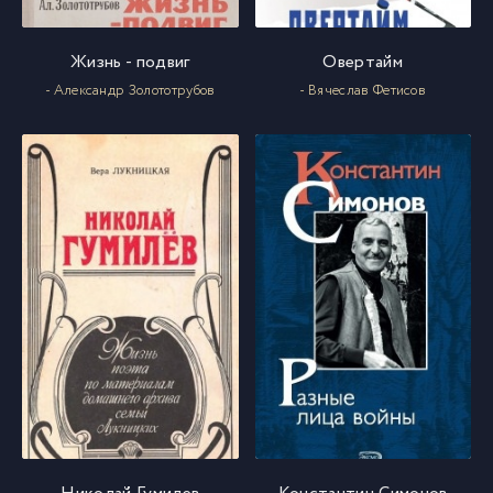
Golovnin_062
62
Жизнь - подвиг
Овертайм
- Александр Золототрубов
- Вячеслав Фетисов
Golovnin_063
63
Golovnin_064
64
Golovnin_065
65
Golovnin_066
66
Golovnin_067
67
Golovnin_068
68