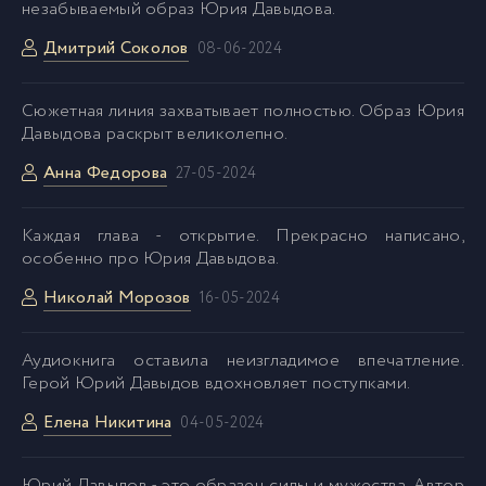
незабываемый образ Юрия Давыдова.
Golovnin_047
47
Дмитрий Соколов
08-06-2024
Golovnin_048
48
Сюжетная линия захватывает полностью. Образ Юрия
Давыдова раскрыт великолепно.
Golovnin_049
49
Анна Федорова
27-05-2024
Golovnin_050
50
Каждая глава - открытие. Прекрасно написано,
особенно про Юрия Давыдова.
Николай Морозов
Golovnin_051
51
16-05-2024
Аудиокнига оставила неизгладимое впечатление.
Golovnin_052
52
Герой Юрий Давыдов вдохновляет поступками.
Елена Никитина
04-05-2024
Golovnin_053
53
Юрий Давыдов - это образец силы и мужества. Автор