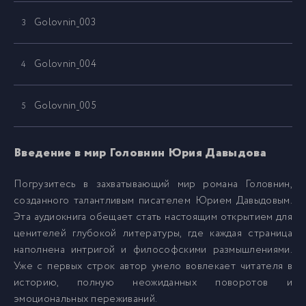
Golovnin_003
3
Golovnin_004
4
Golovnin_005
5
Golovnin_006
6
Введение в мир Головнин Юрия Давыдова
Погрузитесь в захватывающий мир романа Головнин,
Golovnin_007
7
созданного талантливым писателем Юрием Давыдовым.
Эта аудиокнига обещает стать настоящим открытием для
Golovnin_008
8
ценителей глубокой литературы, где каждая страница
наполнена интригой и философскими размышлениями.
Уже с первых строк автор умело вовлекает читателя в
Golovnin_009
9
историю, полную неожиданных поворотов и
эмоциональных переживаний.