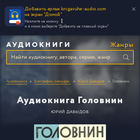
Добавить ярлык knigavuhe-audio.com
на экран "Домой"
Нажмите на иконку
и в меню выберите
"Добавить на главный экран"
Жанры
АУДИОКНИГИ
Аудиокниги
Биографии, мемуары
Юрий Давыдов
Головнин
Аудиокнига Головнин
ЮРИЙ ДАВЫДОВ