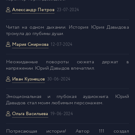
Александр Петров
23-07-2024
Golovnin_040
40
Читал на одном дыхании. История Юрия Давыдова
тронула до глубины души.
Golovnin_041
41
Мария Смирнова
12-07-2024
Golovnin_042
42
Неожиданные повороты сюжета держат в
напряжении. Юрий Давыдов впечатлил.
Golovnin_043
43
Иван Кузнецов
30-06-2024
Golovnin_044
44
Эмоциональная и глубокая аудиокнига. Юрий
Давыдов стал моим любимым персонажем.
Golovnin_045
45
Ольга Васильева
19-06-2024
Golovnin_046
46
Потрясающая история! Автор 111 создал