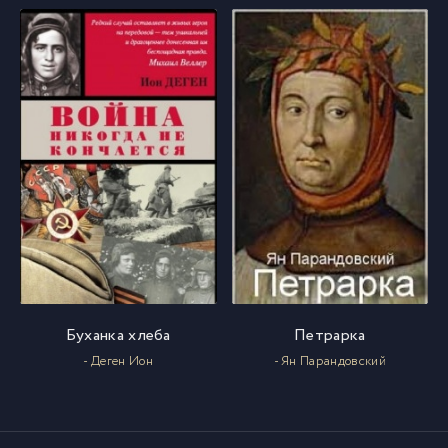
Golovnin_076
76
Golovnin_077
77
Golovnin_078
78
Golovnin_079
79
Golovnin_080
80
Golovnin_081
81
Буханка хлеба
Петрарка
- Деген Ион
- Ян Парандовский
Golovnin_082
82
Golovnin_083
83