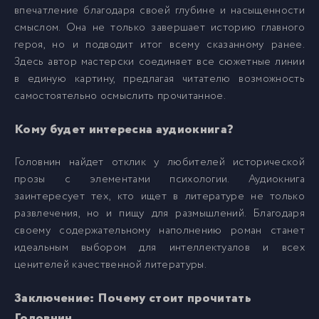
впечатление благодаря своей глубине и насыщенности
Golovnin_025
25
смыслом. Она не только завершает историю главного
героя, но и подводит итог всему сказанному ранее.
Здесь автор мастерски соединяет все сюжетные линии
Golovnin_026
26
в единую картину, предлагая читателю возможность
самостоятельно осмыслить прочитанное.
Golovnin_027
27
Кому будет интересна аудиокнига?
Golovnin_028
28
Головнин найдет отклик у любителей исторической
прозы с элементами психологии. Аудиокнига
заинтересует тех, кто ищет в литературе не только
Golovnin_029
29
развлечения, но и пищу для размышлений. Благодаря
своему содержательному наполнению роман станет
Golovnin_030
30
идеальным выбором для интеллектуалов и всех
ценителей качественной литературы.
Golovnin_031
31
Заключение: Почему стоит прочитать
Головнин