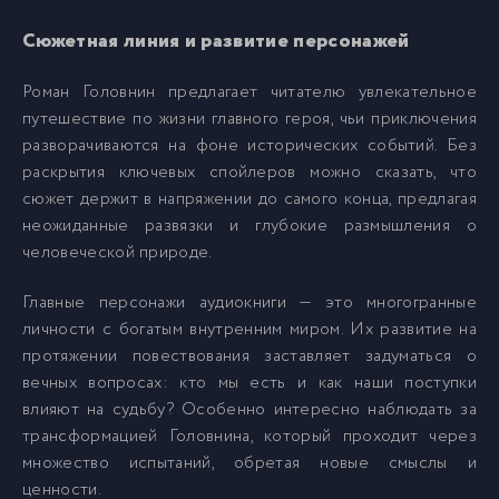
Golovnin_010
10
Сюжетная линия и развитие персонажей
Golovnin_011
11
Роман Головнин предлагает читателю увлекательное
путешествие по жизни главного героя, чьи приключения
разворачиваются на фоне исторических событий. Без
Golovnin_012
12
раскрытия ключевых спойлеров можно сказать, что
сюжет держит в напряжении до самого конца, предлагая
Golovnin_013
13
неожиданные развязки и глубокие размышления о
человеческой природе.
Golovnin_014
14
Главные персонажи аудиокниги — это многогранные
личности с богатым внутренним миром. Их развитие на
Golovnin_015
15
протяжении повествования заставляет задуматься о
вечных вопросах: кто мы есть и как наши поступки
влияют на судьбу? Особенно интересно наблюдать за
Golovnin_016
16
трансформацией Головнина, который проходит через
множество испытаний, обретая новые смыслы и
ценности.
Golovnin_017
17