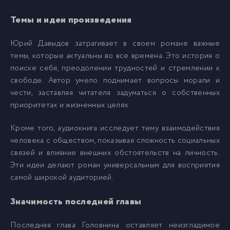
Темы и идеи произведения
Golovnin_018
18
Юрий Давыдов затрагивает в своем романе важные
темы, которые актуальны во все времена. Это история о
Golovnin_019
19
поиске себя, преодолении трудностей и стремлении к
свободе. Автор умело поднимает вопросы морали и
Golovnin_020
20
чести, заставляя читателя задуматься о собственных
приоритетах и жизненных целях.
Golovnin_021
21
Кроме того, аудиокнига исследует тему взаимодействия
человека с обществом, показывая сложность социальных
Golovnin_022
связей и влияние внешних обстоятельств на личность.
22
Эти идеи делают роман универсальным для восприятия
самой широкой аудиторией.
Golovnin_023
23
Значимость последней главы
Golovnin_024
24
Последняя глава Головнина оставляет неизгладимое