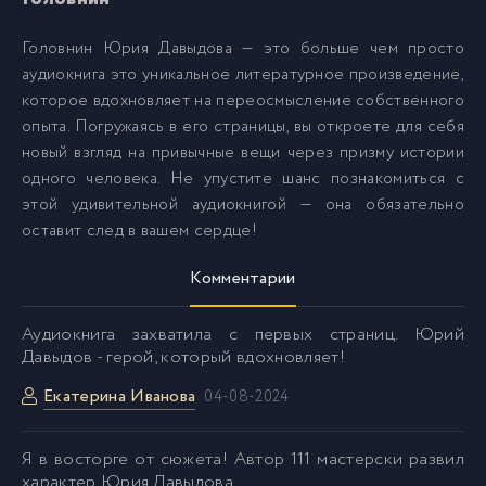
Golovnin_032
32
Головнин Юрия Давыдова — это больше чем просто
аудиокнига это уникальное литературное произведение,
Golovnin_033
33
которое вдохновляет на переосмысление собственного
опыта. Погружаясь в его страницы, вы откроете для себя
Golovnin_034
34
новый взгляд на привычные вещи через призму истории
одного человека. Не упустите шанс познакомиться с
этой удивительной аудиокнигой — она обязательно
Golovnin_035
35
оставит след в вашем сердце!
Golovnin_036
Комментарии
36
Аудиокнига захватила с первых страниц. Юрий
Golovnin_037
37
Давыдов - герой, который вдохновляет!
Екатерина Иванова
04-08-2024
Golovnin_038
38
Я в восторге от сюжета! Автор 111 мастерски развил
Golovnin_039
39
характер Юрия Давыдова.