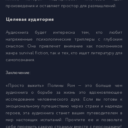
произведения и оставляет простор для размышлений.
024
24
Целевая аудитория
025
25
Аудиокнига будет интересна тем, кто любит
напряженные психологические триллеры с глубоким
смыслом. Она привлечет внимание как поклонников
026
26
жанра survival fiction, так и тех, кто ищет литературу для
самопознания.
027
27
Заключение:
028
28
«Просто выжить» Полины Ром — это больше чем
аудиокнига о борьбе за жизнь это вдохновляющее
исследование человеческого духа. Если вы готовы к
029
29
эмоциональному путешествию через страхи и надежды
героев, эта аудиокнига станет вашим путеводителем в
030
30
мир настоящих испытаний. Прочтите ее и позвольте
себе пережить каждую страницу вместе с персонажами!