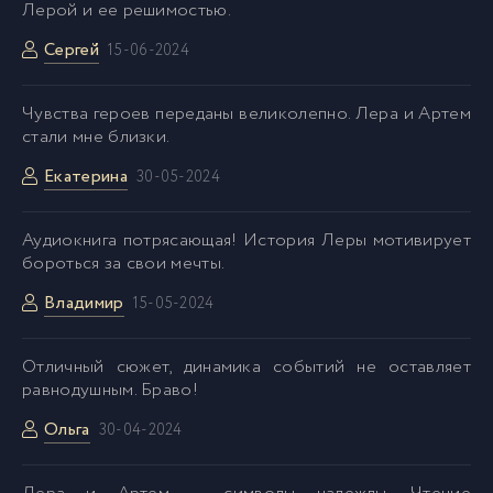
038
38
Лерой и ее решимостью.
Сергей
15-06-2024
039
39
Чувства героев переданы великолепно. Лера и Артем
стали мне близки.
040
40
Екатерина
30-05-2024
041
41
Аудиокнига потрясающая! История Леры мотивирует
бороться за свои мечты.
042
42
Владимир
15-05-2024
043
43
Отличный сюжет, динамика событий не оставляет
равнодушным. Браво!
044
44
Ольга
30-04-2024
045
45