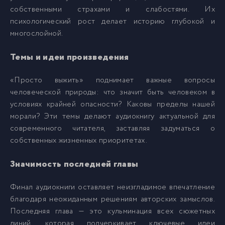
016
16
собственными страхами и слабостями. Их
психологический рост делает историю глубокой и
многослойной.
017
17
Темы и идеи произведения
018
18
«Просто выжить» поднимает важные вопросы
человеческой природы: что значит быть человеком в
019
19
условиях крайней опасности? Каковы пределы нашей
морали? Эти темы делают аудиокнигу актуальной для
020
20
современного читателя, заставляя задуматься о
собственных жизненных приоритетах.
021
21
Значимость последней главы
022
Финал аудиокниги оставляет неизгладимое впечатление
22
благодаря неожиданным решениям авторских замыслов.
Последняя глава — это кульминация всех сюжетных
023
23
линий, которая подчеркивает ключевые идеи