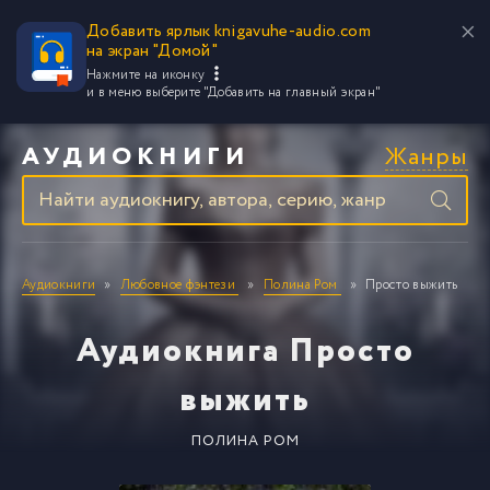
Добавить ярлык knigavuhe-audio.com
на экран "Домой"
Нажмите на иконку
и в меню выберите
"Добавить на главный экран"
Жанры
АУДИОКНИГИ
Аудиокниги
Любовное фэнтези
Полина Ром
Просто выжить
Аудиокнига Просто
выжить
ПОЛИНА РОМ