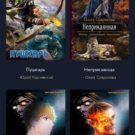
060
60
061
61
062
62
063
63
Пушкарь
Неприкаянная
064
64
- Юрий Корчевский
- Ольга Соврикова
065
65
066
66
067
67