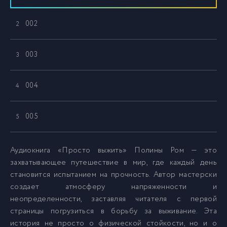
002
2
003
3
004
4
005
5
006
6
Аудиокнига «Просто выжить» Полины Ром — это
захватывающее путешествие в мир, где каждый день
становится испытанием на прочность. Автор мастерски
007
7
создает атмосферу напряженности и
неопределенности, заставляя читателя с первой
008
8
страницы погрузиться в борьбу за выживание. Эта
история не просто о физической стойкости, но и о