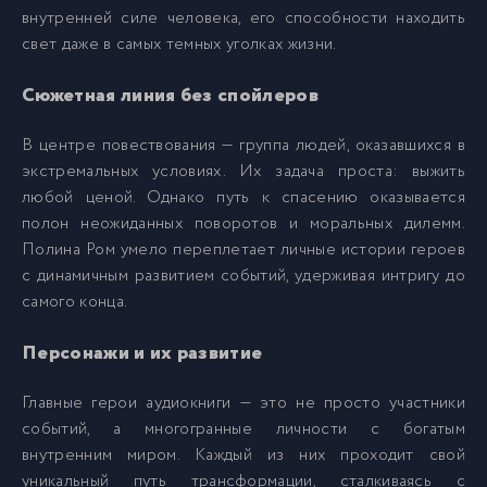
внутренней силе человека, его способности находить
009
9
свет даже в самых темных уголках жизни.
Сюжетная линия без спойлеров
010
10
В центре повествования — группа людей, оказавшихся в
011
11
экстремальных условиях. Их задача проста: выжить
любой ценой. Однако путь к спасению оказывается
полон неожиданных поворотов и моральных дилемм.
012
12
Полина Ром умело переплетает личные истории героев
с динамичным развитием событий, удерживая интригу до
013
13
самого конца.
Персонажи и их развитие
014
14
Главные герои аудиокниги — это не просто участники
015
15
событий, а многогранные личности с богатым
внутренним миром. Каждый из них проходит свой
уникальный путь трансформации, сталкиваясь с