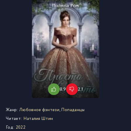
8.9
2.1
Жанр:
Любовное фэнтези
,
Попаданцы
Читает:
Наталия Штин
Год:
2022