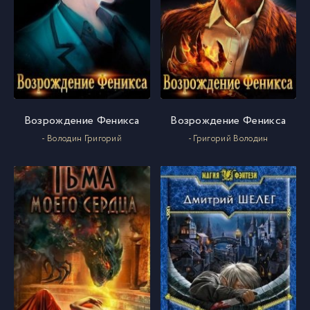
068
68
069
69
070
70
Возрождение Феникса
Возрождение Феникса
- Володин Григорий
- Григорий Володин
071
71
072
72
073
73
074
74