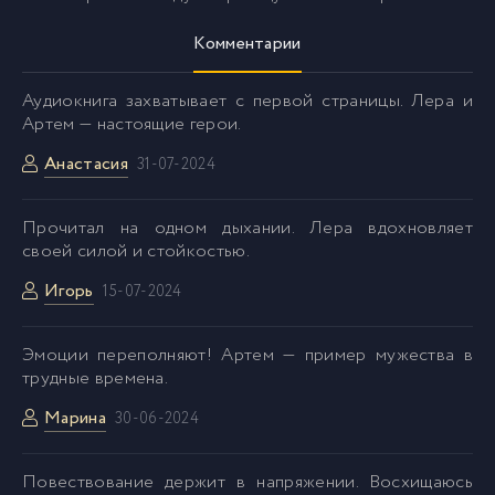
031
31
Комментарии
032
32
Аудиокнига захватывает с первой страницы. Лера и
Артем — настоящие герои.
033
Анастасия
33
31-07-2024
Прочитал на одном дыхании. Лера вдохновляет
034
34
своей силой и стойкостью.
Игорь
15-07-2024
035
35
Эмоции переполняют! Артем — пример мужества в
036
36
трудные времена.
Марина
30-06-2024
037
37
Повествование держит в напряжении. Восхищаюсь