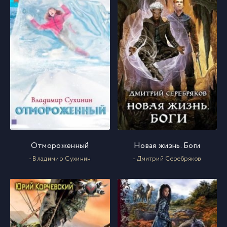
053
53
054
54
055
55
056
56
057
57
Отмороженный
Новая жизнь. Боги
- Владимир Сухинин
- Дмитрий Серебряков
058
58
059
59