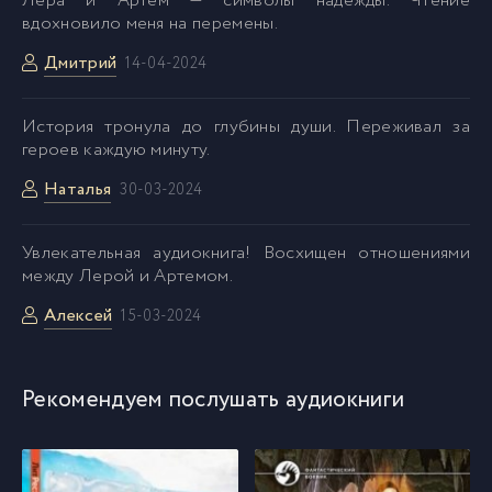
Лера и Артем — символы надежды. Чтение
вдохновило меня на перемены.
046
46
Дмитрий
14-04-2024
047
47
История тронула до глубины души. Переживал за
героев каждую минуту.
048
48
Наталья
30-03-2024
049
49
Увлекательная аудиокнига! Восхищен отношениями
между Лерой и Артемом.
Aлексей
050
15-03-2024
50
051
51
Рекомендуем послушать аудиокниги
052
52