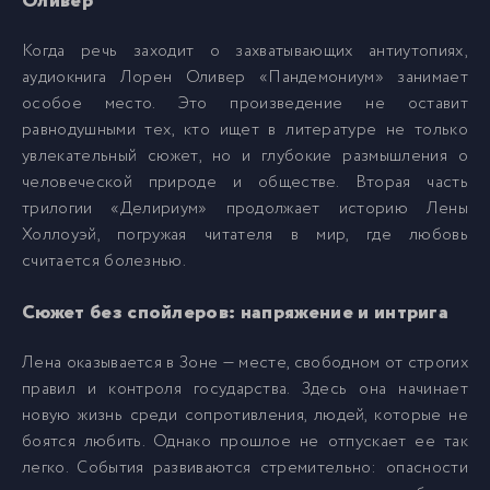
Оливер
007 - Сейчас
7
Когда речь заходит о захватывающих антиутопиях,
аудиокнига Лорен Оливер «Пандемониум» занимает
008 - Тогда
8
особое место. Это произведение не оставит
равнодушными тех, кто ищет в литературе не только
увлекательный сюжет, но и глубокие размышления о
009 - Сейчас
9
человеческой природе и обществе. Вторая часть
трилогии «Делириум» продолжает историю Лены
010 - Тогда
10
Холлоуэй, погружая читателя в мир, где любовь
считается болезнью.
011 - Сейчас
11
Сюжет без спойлеров: напряжение и интрига
Лена оказывается в Зоне — месте, свободном от строгих
012 - Тогда
12
правил и контроля государства. Здесь она начинает
новую жизнь среди сопротивления, людей, которые не
013 - Сейчас
13
боятся любить. Однако прошлое не отпускает ее так
легко. События развиваются стремительно: опасности