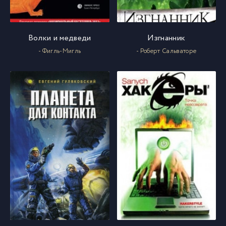
Волки и медведи
Изгнанник
- Фигль-Мигль
- Роберт Сальваторе