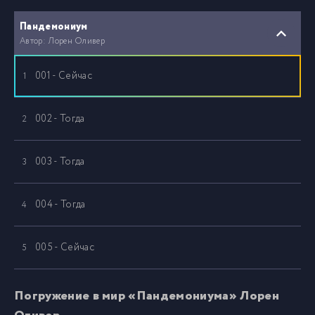
Пандемониум
Автор: Лорен Оливер
001 - Сейчас
1
002 - Тогда
2
003 - Тогда
3
004 - Тогда
4
005 - Сейчас
5
006 - Тогда
6
Погружение в мир «Пандемониума» Лорен