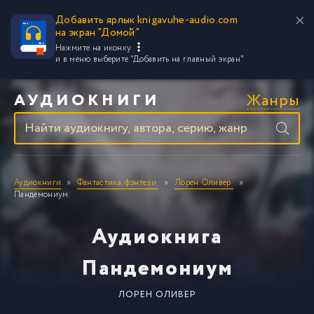
Добавить ярлык knigavuhe-audio.com
на экран "Домой"
Нажмите на иконку
и в меню выберите
"Добавить на главный экран"
Жанры
АУДИОКНИГИ
Аудиокниги
Фантастика, фэнтези
Лорен Оливер
Пандемониум
Аудиокнига
Пандемониум
ЛОРЕН ОЛИВЕР