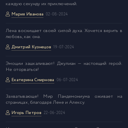
036 - Сейчас
36
каждую секунду их приключений.
Мария Иванова
02-08-2024
037 - Сейчас
37
Лена восхищает своей силой духа. Хочется верить в
038 - Сейчас
38
любовь, как она.
Дмитрий Кузнецов
19-07-2024
Эмоции зашкаливают! Джулиан — настоящий герой.
Не оторваться!
Екатерина Смирнова
06-07-2024
Захватывающе! Мир Пандемониума оживает на
страницах, благодаря Лене и Алексу.
Игорь Петров
22-06-2024