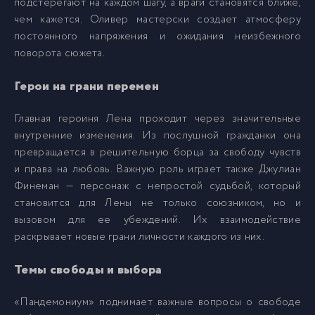
подстерегают на каждом шагу, а враги становятся ближе,
014 - Тогда
14
чем кажется. Оливер мастерски создает атмосферу
постоянного напряжения и ожидания неизбежного
015 - Сейчас
15
поворота сюжета.
Герои на грани перемен
016 - Сейчас
16
Главная героиня Лена проходит через значительные
017 - Тогда
17
внутренние изменения. Из послушной гражданки она
превращается в решительную борца за свободу чувств
и права на любовь. Важную роль играет также Джулиан
018 - Сейчас
18
Финеман — персонаж с непростой судьбой, который
становится для Лены не только союзником, но и
019 - Сейчас
19
вызовом для ее убеждений. Их взаимодействие
раскрывает новые грани личности каждого из них.
020 - Тогда
20
Темы свободы и выбора
«Пандемониум» поднимает важные вопросы о свободе
021 - Сейчас
21