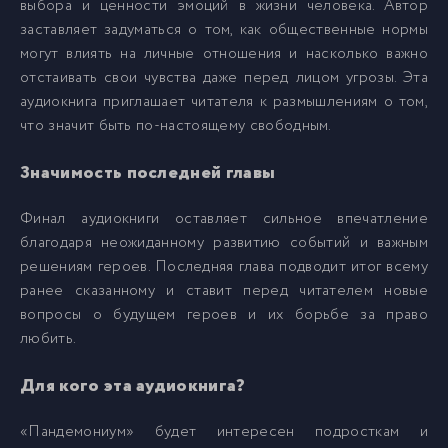
выбора и ценности эмоций в жизни человека. Автор
заставляет задуматься о том, как общественные нормы
022 - Тогда
22
могут влиять на личные отношения и насколько важно
отстаивать свои чувства даже перед лицом угрозы. Эта
аудиокнига приглашает читателя к размышлениям о том,
023 - Сейчас
23
что значит быть по-настоящему свободным.
024 - Тогда
24
Значимость последней главы
Финал аудиокниги оставляет сильное впечатление
025 - Сейчас
25
благодаря неожиданному развитию событий и важным
решениям героев. Последняя глава подводит итог всему
026 - Тогда
ранее сказанному и ставит перед читателем новые
26
вопросы о будущем героев и их борьбе за право
любить.
027 - Сейчас
27
Для кого эта аудиокнига?
028 - Сейчас
28
«Пандемониум» будет интересен подросткам и