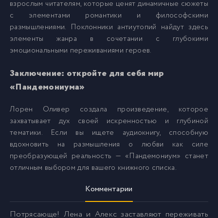
взрослым читателям, которые ценят динамичные сюжеты
029 - Тогда
29
с элементами романтики и философскими
размышлениями. Поклонники антиутопий найдут здесь
элементы жанра в сочетании с глубокими
030 - Сейчас
30
эмоциональными переживаниями героев.
031 - Сейчас
31
Заключение: откройте для себя мир
«Пандемониума»
032 - Сейчас
32
Лорен Оливер создала произведение, которое
захватывает дух своей искренностью и глубиной
033 - Сейчас
33
тематики. Если вы ищете аудиокнигу, способную
вдохновить на размышления о любви как силе
преобразующей реальность — «Пандемониум» станет
034 - Сейчас
34
отличным выбором для вашего книжного списка.
Комментарии
035 - Сейчас
35
Потрясающе! Лена и Алекс заставляют переживать