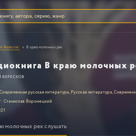
ей Вересков
В краю молочных рек
диокнига В краю молочных р
Й ВЕРЕСКОВ
Современная русская литература
,
Русская литература
,
Современн
т:
Станислав Воронецкий
21
аю молочных рек слушать