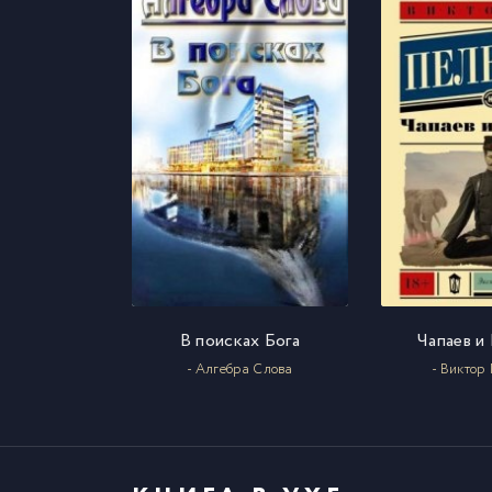
01
17
01
18
01
19
02
20
02
21
02
22
В поисках Бога
Чапаев и
- Алгебра Слова
- Виктор
02
23
02
24