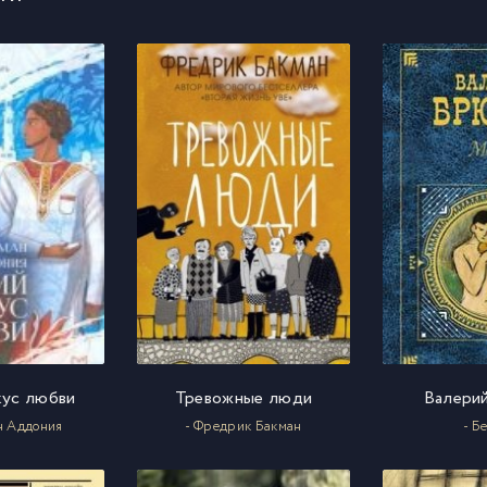
0
1
2
3
4
5
кус любви
Тревожные люди
Валери
6
н Аддония
- Фредрик Бакман
- Б