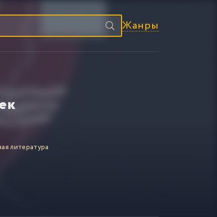
Жанры
ек
ая литература