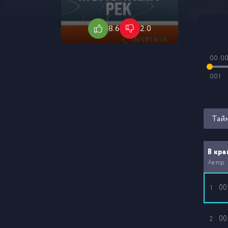
8.6
2.0
00:0
001
Тай
В кр
Автор:
00
1
00
2