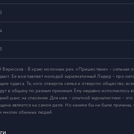
3
4
5
6
 Вересков - В краю молочных рек. «Пришествие» – сильная о
ают. Ее возглавляет молодой харизматичный Лидер – про него
щие чудеса. Те, кого отвергла семья и отвергло общество, все
7
дут в общину по разным причинам. Ему недавно исполнилось в
ний шанс на спасение. Для нее – опытной журналистики – это
8
щина является на самом деле. Но какими бы ни были причины,
 и многих обычных людей.
9
ги