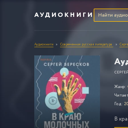
АУДИОКНИГИ
Аудиокниги
Современная русская литература
Серг
Ау
СЕРГЕ
Жанр:
Читае
Год:
20
В кр