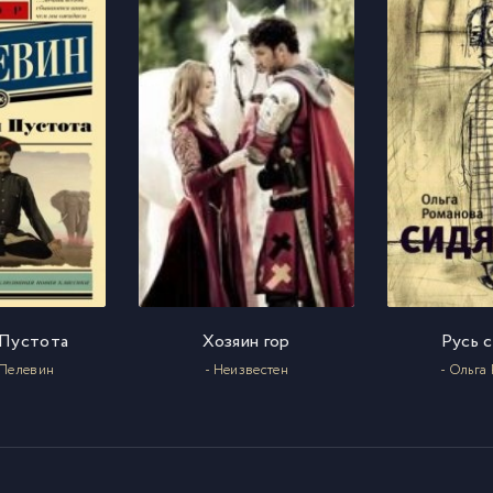
7
8
9
0
1
2
 Пустота
Хозяин гор
Русь 
 Пелевин
- Неизвестен
- Ольга
3
4