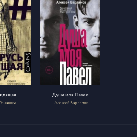
сидящая
Душа моя Павел
 Романова
- Алексей Варламов