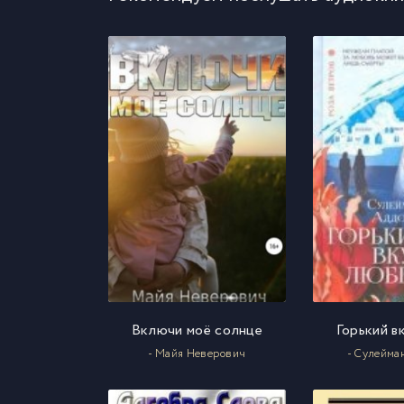
01
10
01
11
01
12
01
13
01
14
01
15
Включи моё солнце
Горький в
01
16
- Майя Неверович
- Сулейма