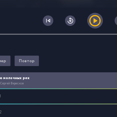
0
мер
Повтор
аю молочных рек
 Сергей Вересков
1
2