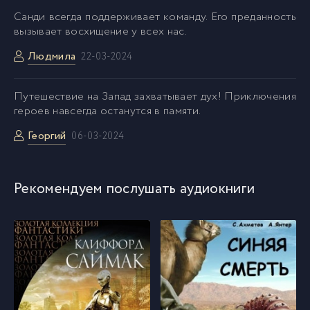
Cанди всегда поддерживает команду. Его преданность
вызывает восхищение у всех нас.
23-Глава 48
52
Людмила
22-03-2024
24-Глава 49
53
Путешествие на Запад захватывает дух! Приключения
героев навсегда останутся в памяти.
25-Глава 50
54
Георгий
06-03-2024
01-Глава 51
55
Рекомендуем послушать аудиокниги
02-Глава 52
56
03-Глава 53
57
04-Глава 54
58