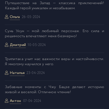
15-Глава 40
44
Путешествие на Запад — классика приключений!
Каждый герой уникален и незабываем.
Ольга
16-Глава 41
45
26-05-2024
Сунь Укун — мой любимый персонаж. Его сила и
17-Глава 42
46
решимость впечатляют меня безмерно!
Дмитрий
10-05-2024
18-Глава 43
47
Трипитака учит нас важности веры и настойчивости.
19-Глава 44
48
Я многому научился у него.
Наталья
23-04-2024
20-Глава 45
49
Забавные моменты с Чжу Бацзе делают историю
21-Глава 46
50
живой и веселой. Отличное чтение!
Антон
07-04-2024
22-Глава 47
51