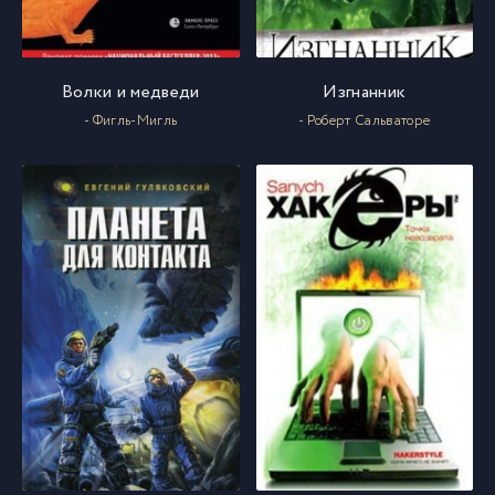
20-Глава 70
74
Волки и медведи
Изгнанник
21-Глава 71
75
- Фигль-Мигль
- Роберт Сальваторе
22-Глава 72
76
23-Глава 73
77
24-Глава 74
78
01-Глава 75
79
02-Глава 76
80