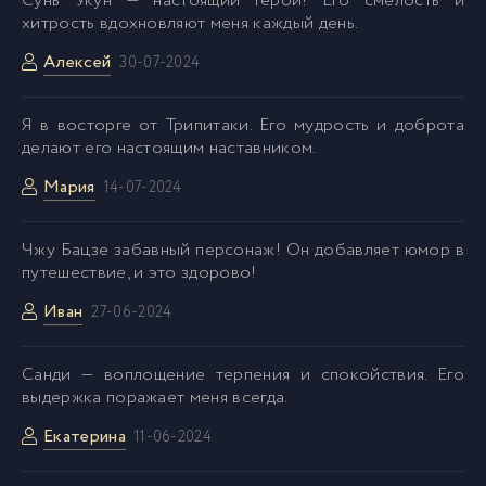
Сунь Укун — настоящий герой! Его смелость и
хитрость вдохновляют меня каждый день.
08-Глава 33
37
Алексей
30-07-2024
09-Глава 34
38
Я в восторге от Трипитаки. Его мудрость и доброта
делают его настоящим наставником.
10-Глава 35
39
Мария
14-07-2024
11-Глава 36
40
Чжу Бацзе забавный персонаж! Он добавляет юмор в
путешествие, и это здорово!
12-Глава 37
41
Иван
27-06-2024
13-Глава 38
42
Санди — воплощение терпения и спокойствия. Его
выдержка поражает меня всегда.
14-Глава 39
43
Екатерина
11-06-2024