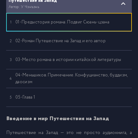
Путешествие на Запад
Автор: У Чэнъэнь
01-Предыстория романа. Подвиг Сюань-цзана
1
02-Роман Путешествие на Запад и его автор
2
03-Место романа в истории китайской литературы
3
04-Меньшиков. Примечание. Конфуцианство, буддизм,
4
даосизм
05-Глава 1
5
06-Глава 2
6
Введение в мир Путешествия на Запад
Путешествие на Запад — это не просто аудиокнига, а
07-Глава 3
7