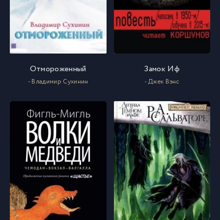
12-Глава 62
66
13-Глава 63
67
14-Глава 64
68
Отмороженный
Замок Иф
- Владимир Сухинин
- Джек Вэнс
15-Глава 65
69
16-Глава 66
70
17-Глава 67
71
18-Глава 68
72
19-Глава 69
73