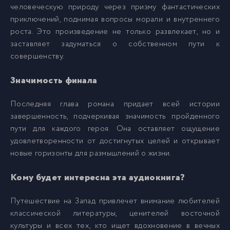
22-Глава 18
22
человеческую природу через призму фантастических
приключений, поднимая вопросы морали и внутреннего
роста. Это произведение не только развлекает, но и
23-Глава 19
23
заставляет задуматься о собственном пути к
совершенству.
24-Глава 20
24
Значимость финала
25-Глава 21
25
Последняя глава романа придает всей истории
завершенность, подчеркивая значимость пройденного
пути для каждого героя. Она оставляет ощущение
26-Глава 22
26
удовлетворенности от достигнутых целей и открывает
новые горизонты для размышлений о жизни.
27-Глава 23
27
Кому будет интересна эта аудиокнига?
28-Глава 24
28
Путешествие на Запад привлечет внимание любителей
классической литературы, ценителей восточной
29-Глава 25
29
культуры и всех тех, кто ищет вдохновение в вечных