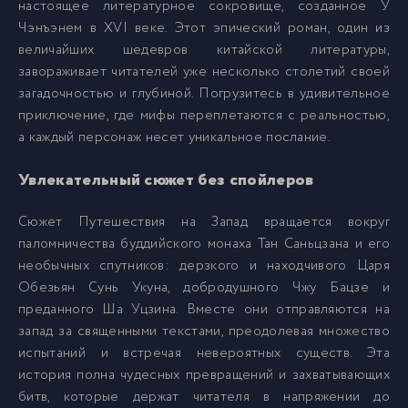
настоящее литературное сокровище, созданное У
Чэнъэнем в XVI веке. Этот эпический роман, один из
08-Глава 4
8
величайших шедевров китайской литературы,
завораживает читателей уже несколько столетий своей
загадочностью и глубиной. Погрузитесь в удивительное
09-Глава 5
9
приключение, где мифы переплетаются с реальностью,
а каждый персонаж несет уникальное послание.
10-Глава 6
10
Увлекательный сюжет без спойлеров
11-Глава 7
11
Сюжет Путешествия на Запад вращается вокруг
паломничества буддийского монаха Тан Саньцзана и его
необычных спутников: дерзкого и находчивого Царя
12-Глава 8
12
Обезьян Сунь Укуна, добродушного Чжу Бацзе и
преданного Ша Уцзина. Вместе они отправляются на
13-Глава 9
13
запад за священными текстами, преодолевая множество
испытаний и встречая невероятных существ. Эта
история полна чудесных превращений и захватывающих
14-Глава 10
14
битв, которые держат читателя в напряжении до