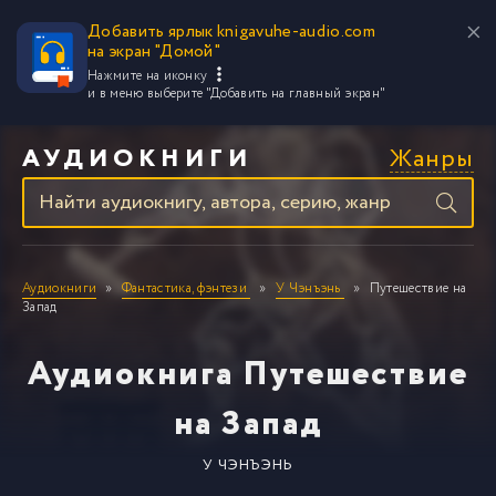
Добавить ярлык knigavuhe-audio.com
на экран "Домой"
Нажмите на иконку
и в меню выберите
"Добавить на главный экран"
Жанры
АУДИОКНИГИ
Аудиокниги
Фантастика, фэнтези
У Чэнъэнь
Путешествие на
Запад
Аудиокнига Путешествие
на Запад
У ЧЭНЪЭНЬ