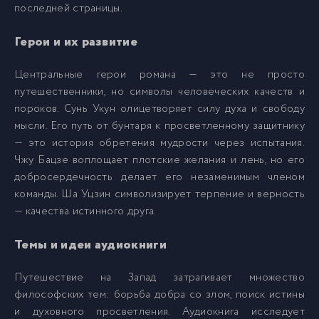
последней страницы.
15-Глава 11
15
Герои и их развитие
16-Глава 12
16
Центральные герои романа — это не просто
путешественники, но символы человеческих качеств и
пороков. Сунь Укун олицетворяет силу духа и свободу
17-Глава 13
17
мысли. Его путь от бунтаря к просветленному защитнику
— это история обретения мудрости через испытания.
18-Глава 14
18
Чжу Бацзе воплощает плотские желания и лень, но его
добросердечность делает его незаменимым членом
команды. Ша Уцзин символизирует терпение и верность
19-Глава 15
19
— качества истинного друга.
20-Глава 16
20
Темы и идеи аудиокниги
Путешествие на Запад затрагивает множество
21-Глава 17
21
философских тем: борьба добра со злом, поиск истины
и духовного просветления. Аудиокнига исследует