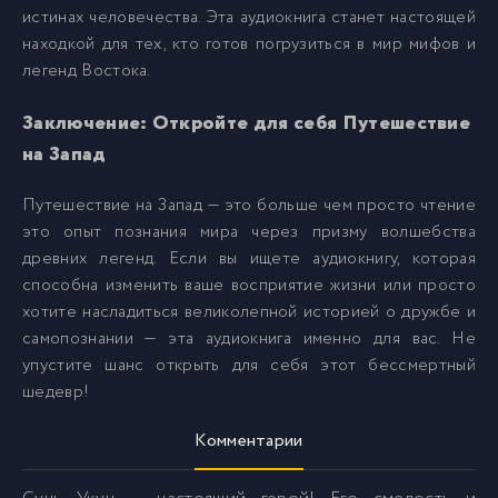
истинах человечества. Эта аудиокнига станет настоящей
находкой для тех, кто готов погрузиться в мир мифов и
01-Глава 26
30
легенд Востока.
Заключение: Откройте для себя Путешествие
02-Глава 27
31
на Запад
03-Глава 28
32
Путешествие на Запад — это больше чем просто чтение
это опыт познания мира через призму волшебства
древних легенд. Если вы ищете аудиокнигу, которая
04-Глава 29
33
способна изменить ваше восприятие жизни или просто
хотите насладиться великолепной историей о дружбе и
05-Глава 30
34
самопознании — эта аудиокнига именно для вас. Не
упустите шанс открыть для себя этот бессмертный
шедевр!
06-Глава 31
35
Комментарии
07-Глава 32
36