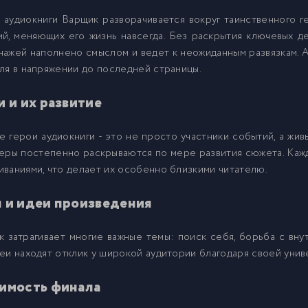
аудиокниги Варщик разворачивается вокруг таинственного ге
й, меняющих его жизнь навсегда. Без раскрытия ключевых д
9
ажей наполнено смыслом и ведет к неожиданным развязкам. А
ля в напряжении до последней страницы.
0
и и их развитие
1
е герои аудиокниги - это не просто участники событий, а жи
еры постепенно раскрываются по мере развития сюжета. Кажд
2
ваниями, что делает их особенно близкими читателю.
 и идеи произведения
3
 затрагивает многие важные темы: поиск себя, борьба с вн
4
еи находят отклик у широкой аудитории благодаря своей унив
имость финала
5