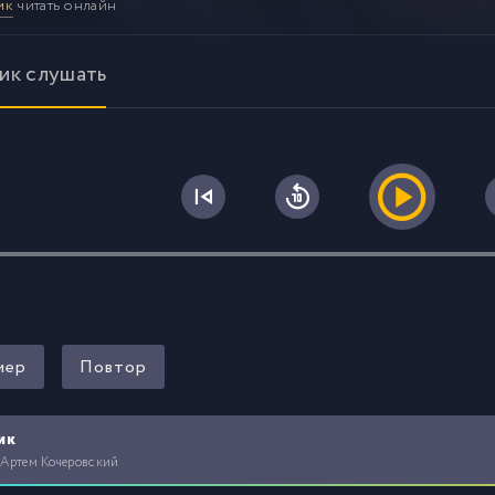
ик
читать онлайн
ик слушать
0
мер
Повтор
ик
 Артем Кочеровский