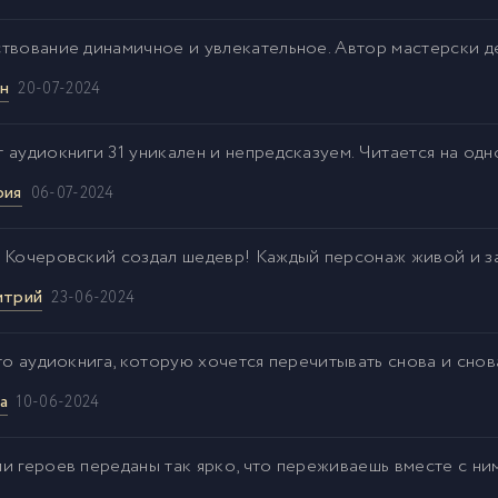
твование динамичное и увлекательное. Автор мастерски де
н
20-07-2024
 аудиокниги 31 уникален и непредсказуем. Читается на одн
рия
06-07-2024
 Кочеровский создал шедевр! Каждый персонаж живой и 
итрий
23-06-2024
это аудиокнига, которую хочется перечитывать снова и сно
а
10-06-2024
и героев переданы так ярко, что переживаешь вместе с ни