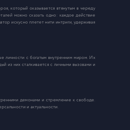
роя, который оказывается втянутым в череду
еталей можно сказать одно: каждое действие
втор искусно плетет нити интриги, удерживая
вые личности с богатым внутренним миром. Их
ый из них сталкивается с личными вызовами и
утренними демонами и стремление к свободе.
ерсальности и актуальности.