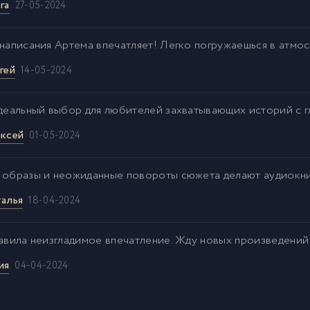
га
27-05-2024
 написания Артема впечатляет! Легко погружаешься в атмос
гей
14-05-2024
идеальный выбор для любителей захватывающих историй с 
ксей
01-05-2024
 образы и неожиданные повороты сюжета делают аудиокни
алья
18-04-2024
тавила неизгладимое впечатление. Жду новых произведений
ия
04-04-2024