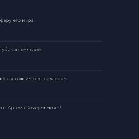
феру его мира.
глубоким смыслом.
гу настоящим бестселлером.
 от Артема Кочеровского!