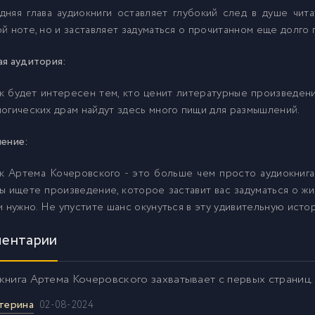
дняя глава аудиокниги оставляет глубокий след в душе чит
6
й ноте, но и заставляет задуматься о прочитанном еще долго
я аудитория:
7
 будет интересен тем, кто ценит литературные произведени
огических драм найдут здесь много пищи для размышлений.
8
чение:
9
к Артема Кочеровского - это больше чем просто аудиокнига
ы ищете произведение, которое заставит вас задуматься о жиз
0
м нужно. Не упустите шанс окунуться в эту удивительную исто
ентарии
книга Артема Кочеровского захватывает с первых страниц
терина
02-08-2024