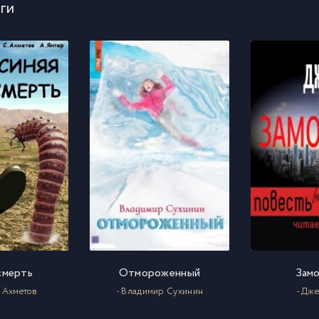
ги
смерть
Отмороженный
Зам
к Ахметов
- Владимир Сухинин
- Дже