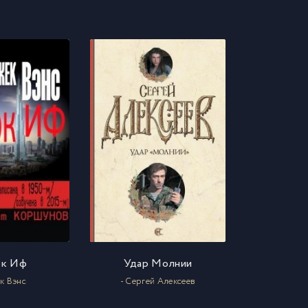
ок Иф
Удар Молнии
к Вэнс
- Сергей Алексеев