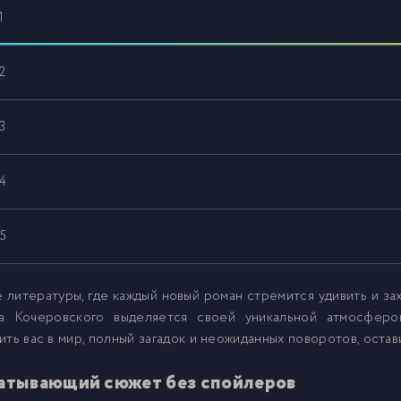
1
2
3
4
5
6
 литературы, где каждый новый роман стремится удивить и зах
а Кочеровского выделяется своей уникальной атмосферо
ить вас в мир, полный загадок и неожиданных поворотов, оста
7
атывающий сюжет без спойлеров
8