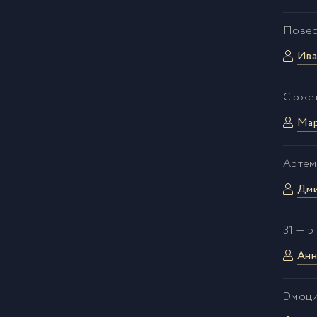
Повес
Ива
Сюжет
Ма
Артем
Дм
31 — 
Анн
Эмоци