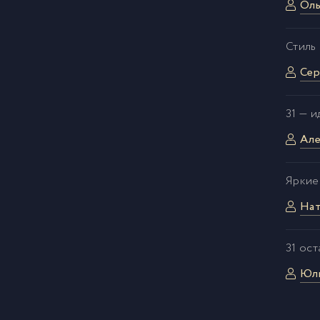
Оль
Стиль
Сер
31 — 
Але
Яркие
Нат
31 ос
Юл