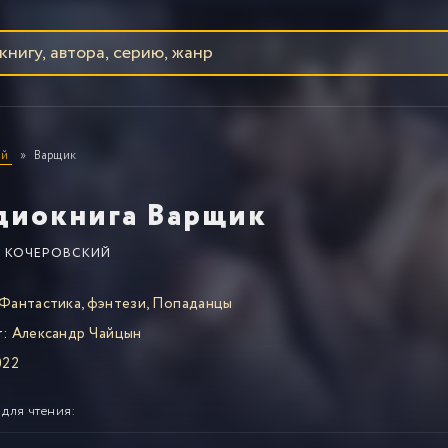
ий
Варщик
диокнига Варщик
 КОЧЕРОВСКИЙ
Фантастика, фэнтези
,
Попаданцы
т:
Александр Чайцын
022
 для чтения: