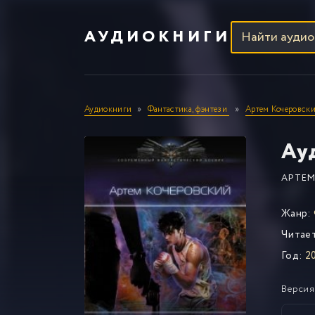
АУДИОКНИГИ
Аудиокниги
Фантастика, фэнтези
Артем Кочеровск
Ау
АРТЕМ
Жанр:
Читае
Год:
2
Версия