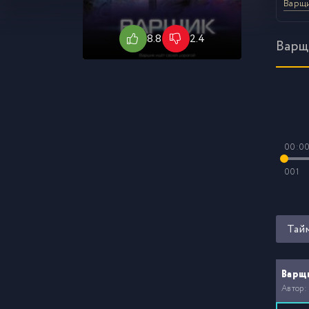
Варщ
8.8
2.4
Варщ
00:0
001
Тай
Варщ
Автор: