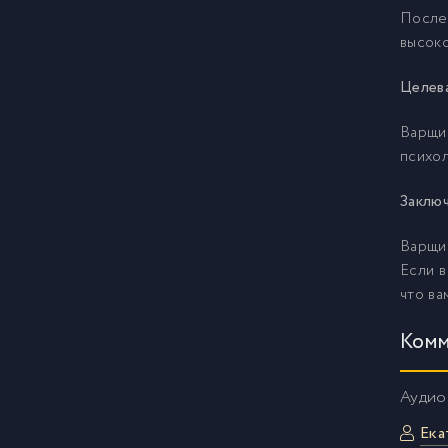
После
01
16
высоко
Целева
01
17
Варщик
психол
01
18
Заклю
01
19
Варщи
Если в
02
20
что ва
Комм
Аудио
Ека