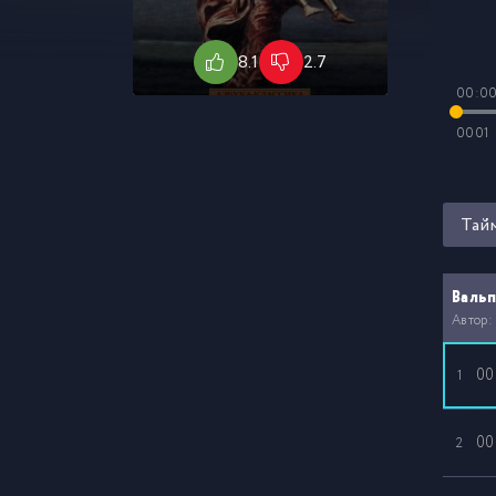
8.1
2.7
00:0
0001
Тай
Вальп
Автор:
00
1
00
2