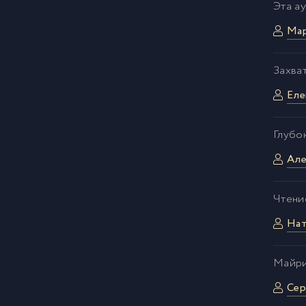
Эта а
Мар
Захва
Еле
Глубо
Але
Чтени
Нат
Майри
Сер