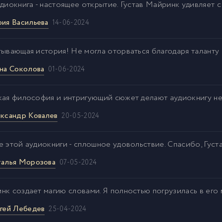
удиокнига - настоящее открытие. Густав Майринк удивляет 
ия Васильева
14-06-2024
тывающая история! Не могла оторваться благодаря таланту
на Соколова
01-06-2024
кая философия и интригующий сюжет делают аудиокнигу н
ксандр Ковалев
20-05-2024
е этой аудиокниги - сплошное удовольствие. Спасибо, Густ
алья Морозова
07-05-2024
нк создает магию словами. Я полностью погрузилась в его 
гей Лебедев
25-04-2024