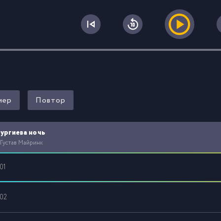
0
мер
Повтор
ургиева ночь
 Густав Майринк
01
02