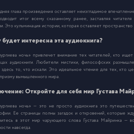
няя глава произведения оставляет неизгладимое впечатление
одводит итог всему сказанному ранее, заставляя читател
и. Это кульминация истории, которая оставляет пространство
 будет интересна эта аудиокнига?
пургиева ночь» привлечет внимание тех читателей, кто ище
ицах аудиокниги. Любители мистики, философских размышле
 здесь то, что искали. Это идеальное чтение для тех, кто ц
призму вымышленного мира.
ючение: Откройте для себя мир Густава Май
пургиева ночь» — это не просто аудиокнига это путешеств
фии. Ее страницы полны загадок и откровений, которые жду
зитесь в этот мир чарующего слова Густава Майринка — в
ости навсегда.