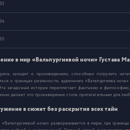
03
04
05
06
ение в мир «Вальпургиевой ночи» Густава М
 речь заходит о произведениях, способных погрузить чита
07
ться о границах реальности, аудиокнига «Вальпургиева ночь
Эта загадочная история переплетает фантазию и философию,
08
енно делает это произведение столь притягательным для лю
ужение в сюжет без раскрытия всех тайн
09
«Вальпургиевой ночи» разворачивается в мире, где границы