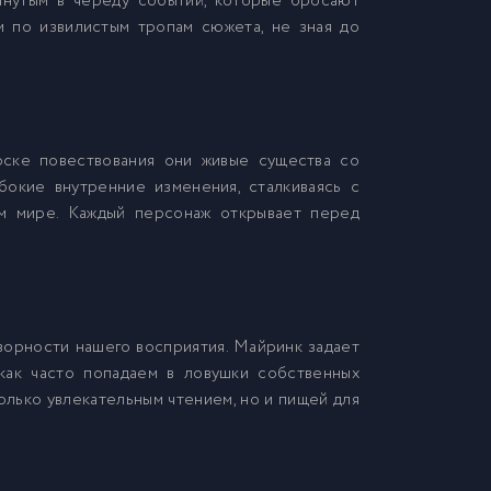
тянутым в череду событий, которые бросают
м по извилистым тропам сюжета, не зная до
оске повествования они живые существа со
бокие внутренние изменения, сталкиваясь с
ом мире. Каждый персонаж открывает перед
зорности нашего восприятия. Майринк задает
как часто попадаем в ловушки собственных
олько увлекательным чтением, но и пищей для