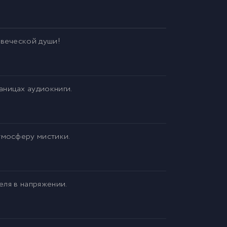
овеческой души!
аницах аудиокниги.
тмосферу мистики.
еля в напряжении.