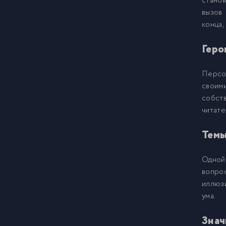
стано
вызов
конца,
Геро
Персо
своим
собст
читате
Темы
Одной 
вопро
иллюзи
ума.
Знач