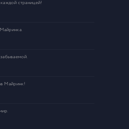
с каждой страницей!
 Майринка.
езабываемой.
ав Майринк!
мир.