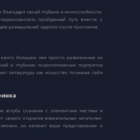
 благодаря своей глубине и многослойности.
я переосмыслить пройденный путь вместе с
 для размышлений задолго после прочтения.
т нечто большее чем просто развлечение на
ний и глубоких психологических портретов
енит литературу как искусство познания себя
ринка
ие вглубь сознания с элементами мистики и
т своего открытия внимательным читателем.
озможно, он изменит ваше представление о