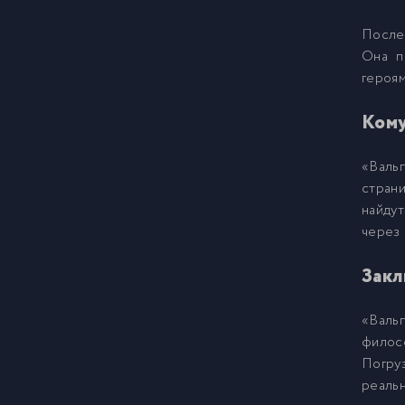
Послед
Она п
героям
Кому
«Валь
стран
найдут
через 
Закл
«Валь
филосо
Погру
реальн