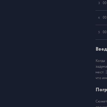
00
3
00
4
00
5
00
6
Введ
Когда
00
7
задума
мест. 
00
8
что им
Погр
00
9
Сюжет 