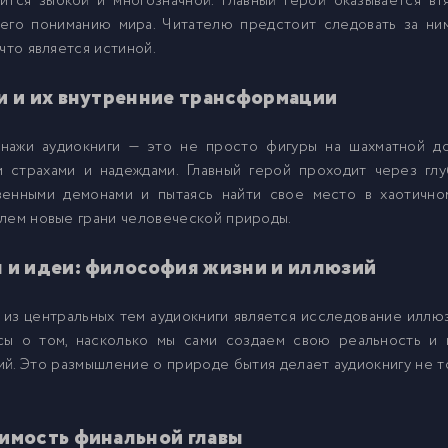
вится зыбкой и многозначной. Главный герой оказывается в
 его пониманию мира. Читателю предстоит следовать за ни
 что является истиной.
и и их внутренние трансформации
нажи аудиокниги — это не просто фигуры на шахматной д
и страхами и надеждами. Главный герой проходит через глу
венными демонами и пытаясь найти свое место в хаотичн
лем новые грани человеческой природы.
 и идеи: философия жизни и иллюзий
из центральных тем аудиокниги является исследование иллю
сы о том, насколько мы сами создаем свою реальность и 
й. Это размышление о природе бытия делает аудиокнигу не т
имость финальной главы