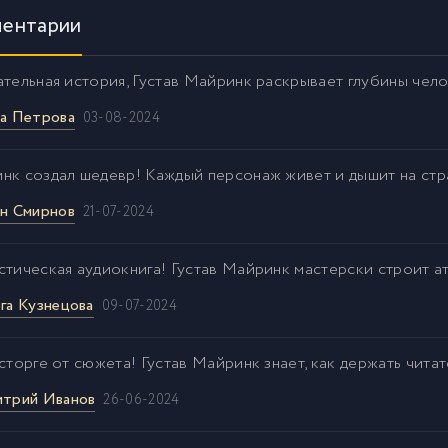
ентарии
ательная история, Густав Майринк раскрывает глубины чел
а Петрова
03-08-2024
нк создал шедевр! Каждый персонаж живет и дышит на стр
н Смирнов
21-07-2024
стическая аудиокнига! Густав Майринк мастерски строит а
га Кузнецова
09-07-2024
сторге от сюжета! Густав Майринк знает, как держать читат
трий Иванов
26-06-2024