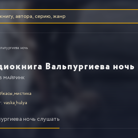
льпургиева ночь
диокнига Вальпургиева ночь
В МАЙРИНК
Ужасы, мистика
т:
vaska_hulya
пургиева ночь слушать