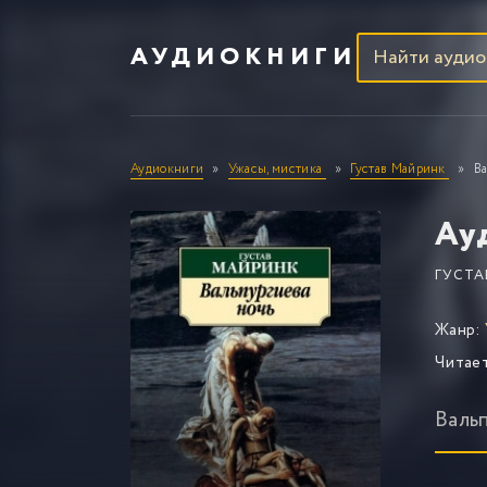
АУДИОКНИГИ
Аудиокниги
Ужасы, мистика
Густав Майринк
Ва
Ау
ГУСТА
Жанр:
Читае
Валь