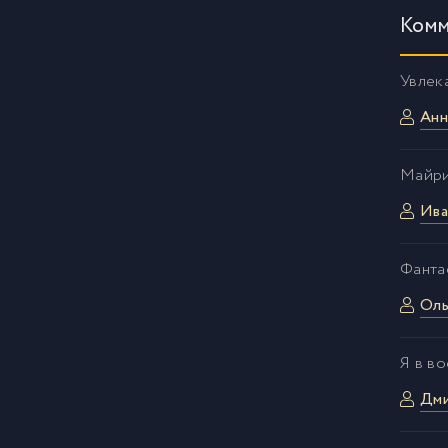
Комм
Увлек
Анн
Майри
Ива
Фанта
Оль
Я в во
Дми