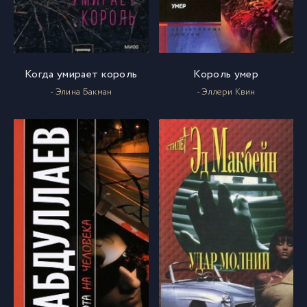
anekseev_utoli_pechali_058
59
anekseev_utoli_pechali_059
60
Когда умирает король
Король умер
- Элина Бакман
- Эллери Квин
anekseev_utoli_pechali_060
61
anekseev_utoli_pechali_061
62
anekseev_utoli_pechali_062
63
anekseev_utoli_pechali_063
64
anekseev_utoli_pechali_064
65