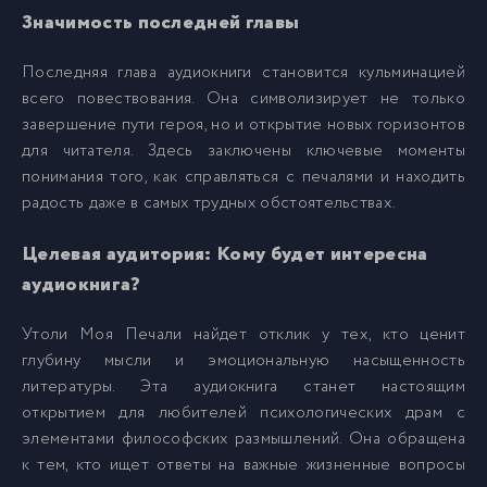
anekseev_utoli_pechali_021
22
Значимость последней главы
Последняя глава аудиокниги становится кульминацией
anekseev_utoli_pechali_022
23
всего повествования. Она символизирует не только
завершение пути героя, но и открытие новых горизонтов
anekseev_utoli_pechali_023
24
для читателя. Здесь заключены ключевые моменты
понимания того, как справляться с печалями и находить
радость даже в самых трудных обстоятельствах.
anekseev_utoli_pechali_024
25
Целевая аудитория: Кому будет интересна
anekseev_utoli_pechali_025
26
аудиокнига?
Утоли Моя Печали найдет отклик у тех, кто ценит
anekseev_utoli_pechali_026
27
глубину мысли и эмоциональную насыщенность
литературы. Эта аудиокнига станет настоящим
anekseev_utoli_pechali_027
28
открытием для любителей психологических драм с
элементами философских размышлений. Она обращена
к тем, кто ищет ответы на важные жизненные вопросы
anekseev_utoli_pechali_028
29