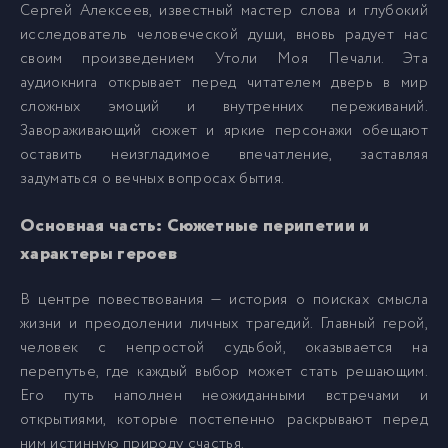
Сергей Алексеев, известный мастер слова и глубокий
исследователь человеческой души, вновь радует нас
anekseev_utoli_pechali_007
8
своим произведением Утоли Моя Печали. Эта
аудиокнига открывает перед читателем дверь в мир
сложных эмоций и внутренних переживаний.
anekseev_utoli_pechali_008
9
Завораживающий сюжет и яркие персонажи обещают
оставить неизгладимое впечатление, заставляя
anekseev_utoli_pechali_009
10
задуматься о вечных вопросах бытия.
Основная часть: Сюжетные перипетии и
anekseev_utoli_pechali_010
11
характеры героев
anekseev_utoli_pechali_011
12
В центре повествования — история о поисках смысла
жизни и преодолении личных трагедий. Главный герой,
человек с непростой судьбой, оказывается на
anekseev_utoli_pechali_012
13
перепутье, где каждый выбор может стать решающим.
Его путь наполнен неожиданными встречами и
anekseev_utoli_pechali_013
14
открытиями, которые постепенно раскрывают перед
ним истинную природу счастья.