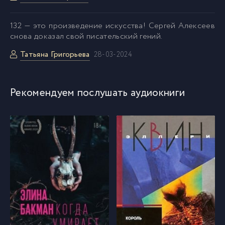
anekseev_utoli_pechali_051
52
132 — это произведение искусства! Сергей Алексеев
снова доказал свой писательский гений.
Татьяна Григорьева
anekseev_utoli_pechali_052
28-03-2024
53
anekseev_utoli_pechali_053
54
Рекомендуем послушать аудиокниги
anekseev_utoli_pechali_054
55
anekseev_utoli_pechali_055
56
anekseev_utoli_pechali_056
57
anekseev_utoli_pechali_057
58