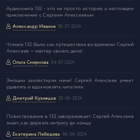
Аудиокнига 132 - это не просто история, а настоящее
anekseev_utoli_pechali_036
37
приключение с Сергеем Алексеевым.
Александр Иванов
18-07-2024
anekseev_utoli_pechali_037
38
Чтение 132 было как путешествие во времени. Сергей
anekseev_utoli_pechali_038
39
Алексеев — мастер своего дела!
Ольга Смирнова
04-07-2024
anekseev_utoli_pechali_039
40
Эмоции захлестнули меня! Сергей Алексеев умеет
anekseev_utoli_pechali_040
41
удивлять и вдохновлять читателя.
Дмитрий Кузнецов
20-06-2024
anekseev_utoli_pechali_041
42
Повествование в 132 завораживает. Сергей Алексеев
знает, как держать интригу до конца.
anekseev_utoli_pechali_042
43
Екатерина Лебедева
06-06-2024