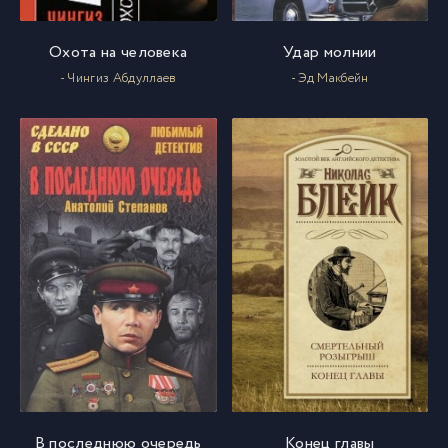
anekseev_utoli_pechali_065
66
Охота на человека
Удар молнии
anekseev_utoli_pechali_066
67
- Чингиз Абдуллаев
- Эд Макбейн
anekseev_utoli_pechali_067
68
anekseev_utoli_pechali_068
69
anekseev_utoli_pechali_069
70
anekseev_utoli_pechali_070
71
anekseev_utoli_pechali_071
72
anekseev_utoli_pechali_072
73
В последнюю очередь
Конец главы