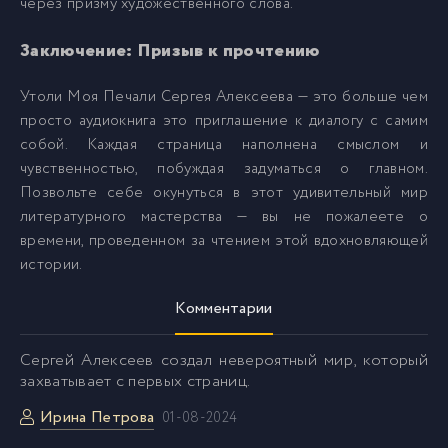
через призму художественного слова.
Заключение: Призыв к прочтению
anekseev_utoli_pechali_029
30
Утоли Моя Печали Сергея Алексеева — это больше чем
anekseev_utoli_pechali_030
31
просто аудиокнига это приглашение к диалогу с самим
собой. Каждая страница наполнена смыслом и
чувственностью, побуждая задуматься о главном.
anekseev_utoli_pechali_031
32
Позвольте себе окунуться в этот удивительный мир
литературного мастерства — вы не пожалеете о
anekseev_utoli_pechali_032
33
времени, проведенном за чтением этой вдохновляющей
истории.
anekseev_utoli_pechali_033
34
Комментарии
anekseev_utoli_pechali_034
35
Сергей Алексеев создал невероятный мир, который
захватывает с первых страниц.
anekseev_utoli_pechali_035
Ирина Петрова
36
01-08-2024