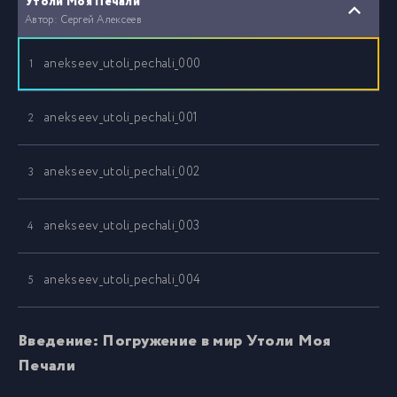
Утоли Моя Печали
Автор: Сергей Алексеев
anekseev_utoli_pechali_000
1
anekseev_utoli_pechali_001
2
anekseev_utoli_pechali_002
3
anekseev_utoli_pechali_003
4
anekseev_utoli_pechali_004
5
anekseev_utoli_pechali_005
6
Введение: Погружение в мир Утоли Моя
Печали
anekseev_utoli_pechali_006
7