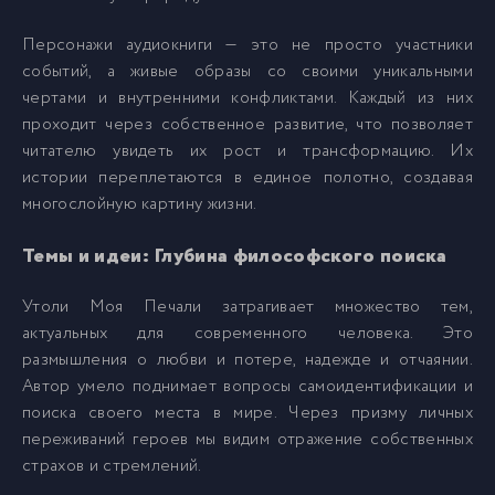
anekseev_utoli_pechali_014
15
Персонажи аудиокниги — это не просто участники
событий, а живые образы со своими уникальными
чертами и внутренними конфликтами. Каждый из них
anekseev_utoli_pechali_015
16
проходит через собственное развитие, что позволяет
читателю увидеть их рост и трансформацию. Их
anekseev_utoli_pechali_016
17
истории переплетаются в единое полотно, создавая
многослойную картину жизни.
anekseev_utoli_pechali_017
18
Темы и идеи: Глубина философского поиска
anekseev_utoli_pechali_018
19
Утоли Моя Печали затрагивает множество тем,
актуальных для современного человека. Это
размышления о любви и потере, надежде и отчаянии.
anekseev_utoli_pechali_019
20
Автор умело поднимает вопросы самоидентификации и
поиска своего места в мире. Через призму личных
anekseev_utoli_pechali_020
переживаний героев мы видим отражение собственных
21
страхов и стремлений.