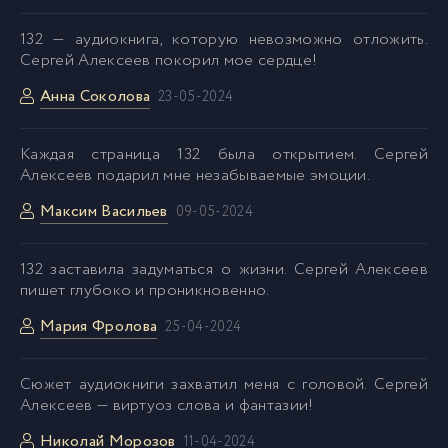
anekseev_utoli_pechali_043
44
132 — аудиокнига, которую невозможно отложить.
Сергей Алексеев покорил мое сердце!
anekseev_utoli_pechali_044
45
Анна Соколова
23-05-2024
anekseev_utoli_pechali_045
46
Каждая страница 132 была открытием. Сергей
Алексеев подарил мне незабываемые эмоции.
anekseev_utoli_pechali_046
47
Максим Васильев
09-05-2024
anekseev_utoli_pechali_047
48
132 заставила задуматься о жизни. Сергей Алексеев
пишет глубоко и проникновенно.
anekseev_utoli_pechali_048
49
Мария Фролова
25-04-2024
anekseev_utoli_pechali_049
50
Cюжет аудиокниги захватил меня с головой. Сергей
Алексеев — виртуоз слова и фантазии!
anekseev_utoli_pechali_050
51
Николай Морозов
11-04-2024