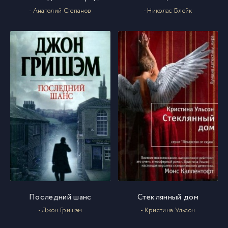
- Анатолий Степанов
- Николас Блейк
anekseev_utoli_pechali_073
74
anekseev_utoli_pechali_074
75
anekseev_utoli_pechali_075
76
anekseev_utoli_pechali_076
77
anekseev_utoli_pechali_077
78
anekseev_utoli_pechali_078
79
Последний шанс
Стеклянный дом
anekseev_utoli_pechali_079
80
- Джон Гришэм
- Кристина Ульсон