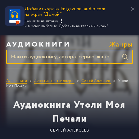
Добавить ярлык knigavuhe-audio.com
на экран "Домой"
Нажмите на иконку
и в меню выберите
"Добавить на главный экран"
Жанры
АУДИОКНИГИ
Аудиокниги
Детективы и триллеры
Сергей Алексеев
Утоли
Моя Печали
Аудиокнига Утоли Моя
Печали
СЕРГЕЙ АЛЕКСЕЕВ