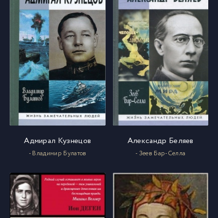
1 (25)
25
1 (26)
26
1 (27)
27
1 (28)
28
1 (29)
29
Адмирал Кузнецов
Александр Беляев
1 (30)
30
- Владимир Булатов
- Зеев Бар-Селла
1 (31)
31
1 (32)
32