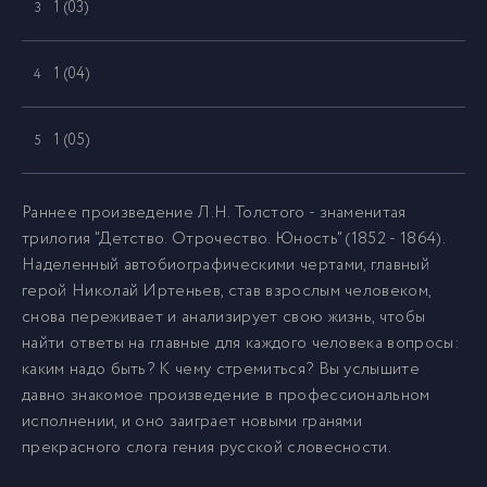
1 (03)
3
1 (04)
4
1 (05)
5
1 (06)
6
Раннее произведение Л.Н. Толстого - знаменитая
трилогия "Детство. Отрочество. Юность" (1852 - 1864).
Наделенный автобиографическими чертами, главный
1 (07)
7
герой Николай Иртеньев, став взрослым человеком,
снова переживает и анализирует свою жизнь, чтобы
1 (08)
8
найти ответы на главные для каждого человека вопросы:
каким надо быть? К чему стремиться? Вы услышите
давно знакомое произведение в профессиональном
1 (09)
9
исполнении, и оно заиграет новыми гранями
прекрасного слога гения русской словесности.
1 (10)
10