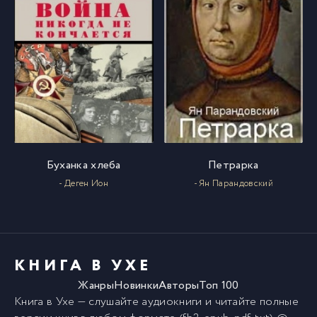
1 (33)
33
1 (34)
34
1 (35)
35
1 (36)
36
Буханка хлеба
Петрарка
- Деген Ион
- Ян Парандовский
1 (37)
37
1 (38)
38
КНИГА В УХЕ
Жанры
Новинки
Авторы
Топ 100
1 (39)
39
Книга в Ухе
— слушайте аудиокниги и читайте полные