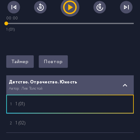
00:00
1 (01)
Таймер
Повтор
Детство. Отрочество. Юность
Автор: Лев Толстой
1 (01)
1
1 (02)
2