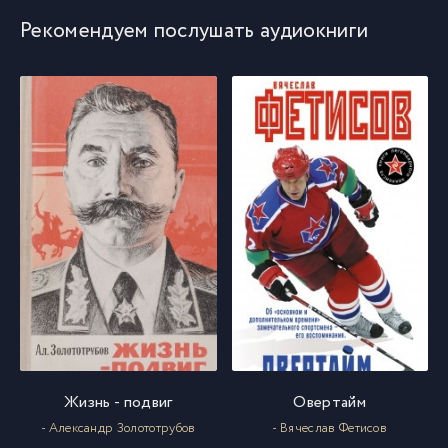
Рекомендуем послушать аудиокниги
1 (11)
11
1 (12)
12
1 (13)
13
1 (14)
14
1 (15)
15
1 (16)
16
Жизнь - подвиг
Овертайм
1 (17)
17
- Александр Золототрубов
- Вячеслав Фетисов