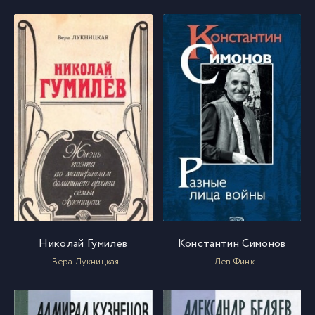
1 (18)
18
1 (19)
19
1 (20)
20
1 (21)
21
1 (22)
22
1 (23)
23
Николай Гумилев
Константин Симонов
- Вера Лукницкая
- Лев Финк
1 (24)
24