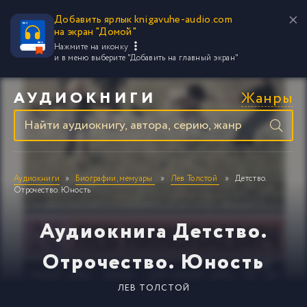
Добавить ярлык knigavuhe-audio.com
на экран "Домой"
Нажмите на иконку
и в меню выберите
"Добавить на главный экран"
Жанры
АУДИОКНИГИ
Аудиокниги
Биографии, мемуары
Лев Толстой
Детство.
Отрочество. Юность
Аудиокнига Детство.
Отрочество. Юность
ЛЕВ ТОЛСТОЙ