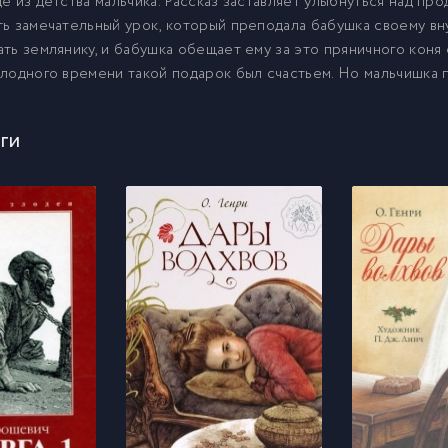
е из детства мальчика. Рассказ заставляет улыбнуться над пр
ь замечательный урок, который преподала бабушка своему вн
ть землянику, и бабушка обещает ему за это пряничного коня 
лодного времени такой подарок был счастьем. Но мальчишка п
ги