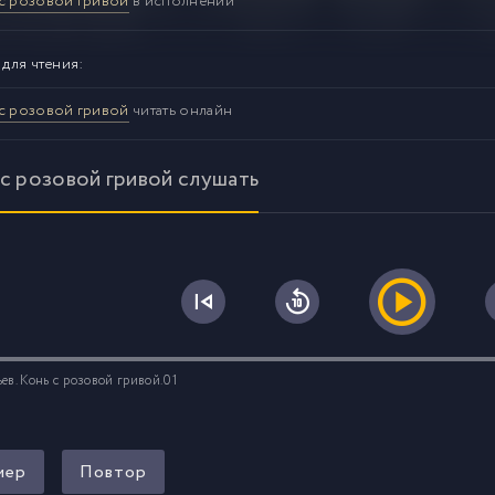
с розовой гривой
в исполнении
 для чтения:
с розовой гривой
читать онлайн
 с розовой гривой слушать
0
ев. Конь с розовой гривой.01
мер
Повтор