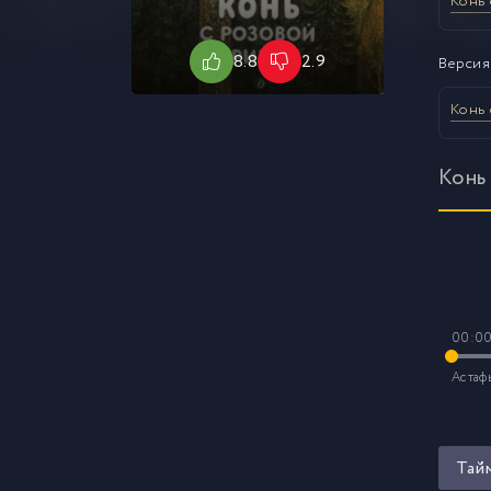
Конь 
8.8
2.9
Версия
Конь 
Конь
00:0
Астафь
Тай