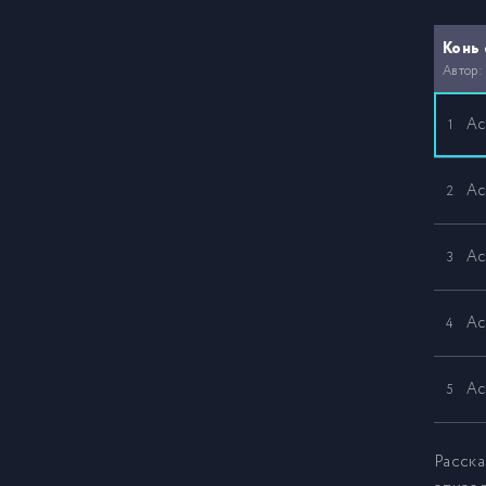
Конь 
Автор:
Ас
1
Ас
2
Ас
3
Ас
4
Ас
5
Расска