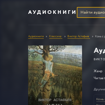
АУДИОКНИГИ
Аудиокниги
Классика
Виктор Астафьев
Конь с
Ау
ВИКТО
Жанр:
Читае
Другие
Конь 