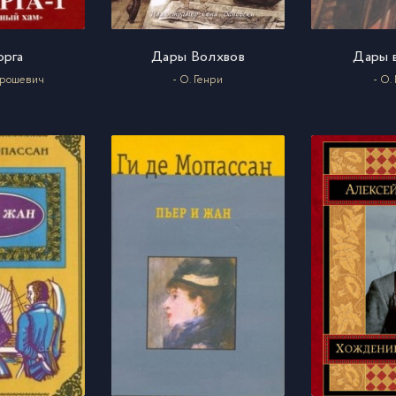
орга
Дары Волхвов
Дары 
орошевич
- О. Генри
- О.