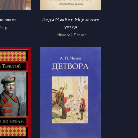
волхвов
Леди Макбет Мценского
уезда
 Генри
- Николай Лесков