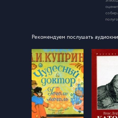
эпизод
оценит
собира
полуго
Рекомендуем послушать аудиокни