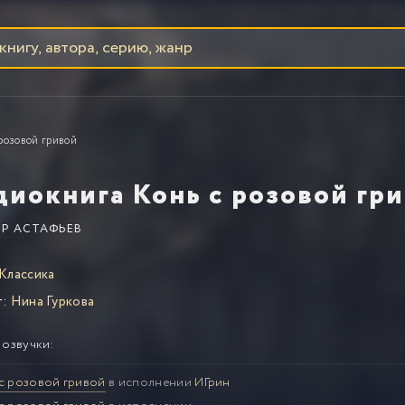
 розовой гривой
диокнига Конь с розовой гр
Р АСТАФЬЕВ
Классика
т:
Нина Гуркова
 озвучки:
с розовой гривой
в исполнении
ИГрин