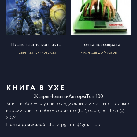
Планета для контакта
Точка невозврата
- Евгений Гуляковский
- Александр Чубарьян
КНИГА В УХЕ
Жанры
Новинки
Авторы
Топ 100
Книга в Ухе
— слушайте аудиокниги и читайте полные
версии
книг
в любом формате (fb2, epub, pdf, txt) ©
2024
Почта для жалоб:
dcnvtpgsfma@gmail.com