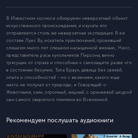
Мир-кольцо-05
6
В Известном космосе обнаружен невероятный объект
искусственного происхождения, и изучать его
отправляется столь же невероятная экспедиция. В ее
Мир-кольцо-06
7
составе Луис Ву, искатель приключений, проживший
слишком много лет слишком насыщенной жизнью; Несс,
Мир-кольцо-07
8
представитель расы кукольников Пирсона, вечно
трясущих от страха и способных к самозащите разве что
в состоянии безумия; Тила Браун, девица без связей,
Мир-кольцо-08
9
опыта и способностей – но с везением, какого еще
никто не получал от природы; и Говорящий-с-
Мир-кольцо-09
Животными, кзин, огромный, хищный, с оранжевой шкурой
10
сын самого свирепого племени во Вселенной.
Мир-кольцо-10
11
Рекомендуем послушать аудиокниги
Мир-кольцо-11
12