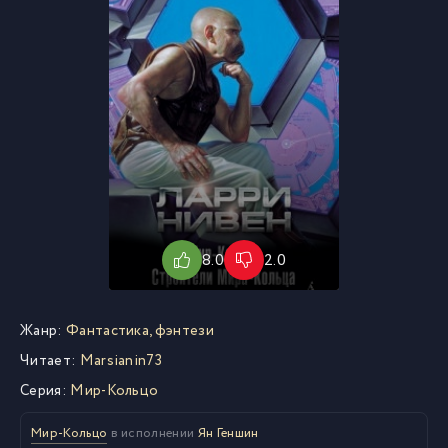
8.0
2.0
Жанр:
Фантастика, фэнтези
Читает:
Marsianin73
Серия:
Мир-Кольцо
Мир-Кольцо
в исполнении
Ян Геншин