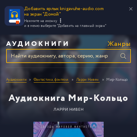
Добавить ярлык knigavuhe-audio.com
на экран "Домой"
Нажмите на иконку
и в меню выберите
"Добавить на главный экран"
Жанры
АУДИОКНИГИ
Аудиокниги
Фантастика, фэнтези
Ларри Нивен
Мир-Кольцо
Аудиокнига Мир-Кольцо
ЛАРРИ НИВЕН