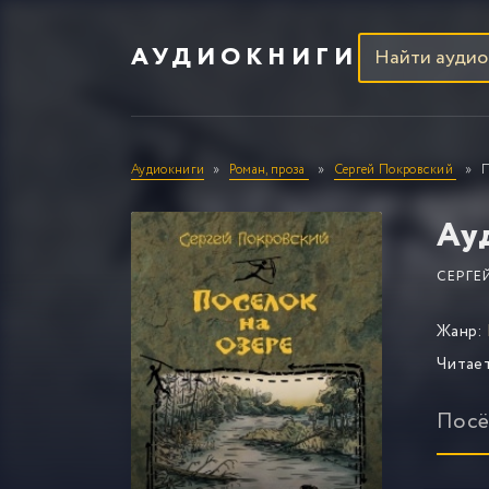
АУДИОКНИГИ
Аудиокниги
Роман, проза
Сергей Покровский
П
Ау
СЕРГЕ
Жанр:
Читае
Посё