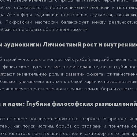
к на озере начинается с прибытия главного героя в этот з
ий он сталкивается с необъяснимыми явлениями и местными
ты. Атмосфера аудиокниги постепенно сгущается, заставляя
е. Покровский мастерски балансирует между реальностью
й живет по своим собственным законам.
и аудиокниги: Личностный рост и внутренн
й герой — человек с непростой судьбой, ищущий ответы на в
о физическое путешествие в неизведанное, но и глубинно
играют значительную роль в развитии сюжета: от таинствен
обавляет уникальные штрихи к общей картине повествования
е человеческие отношения и вечные темы выбора и ответств
 и идеи: Глубина философских размышлени
ок на озере поднимает множество вопросов о природе чело
темы, как поиск истины, борьба со страхами и принятие себ
ько мы готовы принять неизвестное и какие жертвы готовы пр