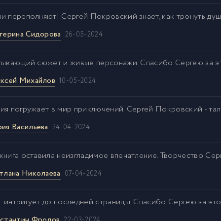
и переполняют! Сергей Покровский знает, как тронуть душ
терина Сидорова
26-05-2024
тывающий сюжет и живые персонажи. Спасибо Сергею за э
ксей Михайлов
10-05-2024
ия погружает в мир приключений. Сергей Покровский - тал
ия Васильева
24-04-2024
книга оставила неизгладимое впечатление. Творчество Сер
тлана Николаева
07-04-2024
 интригует до последней страницы. Спасибо Сергею за это
стантин Фролов
22-03-2024