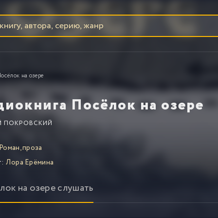
осёлок на озере
диокнига Посёлок на озере
Й ПОКРОВСКИЙ
Роман, проза
т:
Лора Ерёмина
лок на озере слушать