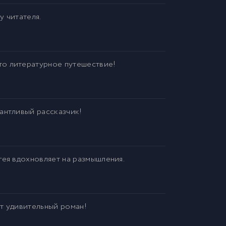
у читателя.
то литературное путешествие!
антливый рассказчик!
гея вдохновляет на размышления.
т удивительный роман!