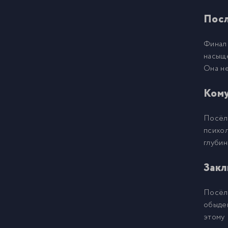
18
Посл
18
Финал
19
19
насыще
Она не
20
20
Кому
21
21
Посёл
психол
22
22
глубин
Закл
23
23
Посёл
24
24
обыден
этому