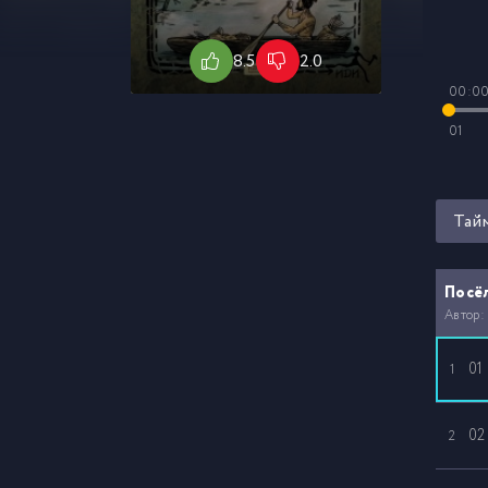
8.5
2.0
00:0
01
Тай
Посёл
Автор:
01
1
02
2