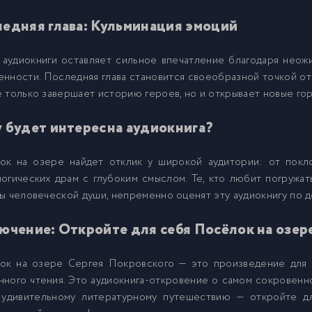
едняя глава: Кульминация эмоций
 аудиокниги оставляет сильное впечатление благодаря нео
нности. Последняя глава становится своеобразной точкой от
 только завершает историю героев, но и открывает новые го
 будет интересна аудиокнига?
ок на озере найдет отклик у широкой аудитории: от покл
огических драм с глубоким смыслом. Те, кто любит погружат
ы человеческой души, непременно оценят эту аудиокнигу по д
ючение: Откройте для себя Посёлок на озер
ок на озере Сергея Покровского — это произведение для 
ного чтения. Это аудиокнига-откровение о самом сокровенно
 удивительному литературному путешествию — откройте д