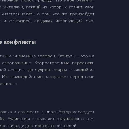
агадочный уголок природы. По мере развития
 жителями, каждый из которых хранит свои
 читателя гадать о том, что же произойдет
 и фантазией, создавая интригующий мир,
ие конфликты
ажные жизненные вопросы. Его путь — это не
е самопознание. Второстепенные персонажи
ной женщины до мудрого старца — каждый из
. Их взаимодействие раскрывает перед нами
енности.
й
века и его месте в мире. Автор исследует
я. Аудиокнига заставляет задуматься о том,
инести ради достижения своих целей.