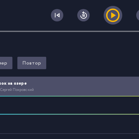
0
мер
Повтор
ок на озере
 Сергей Покровский