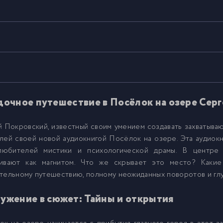
дочное путешествие в Посёлок на озере Сер
 Покровский, известный своим умением создавать захватыва
лей своей новой аудиокнигой Посёлок на озере. Эта аудиок
любителей мистики и психологической драмы. В центре 
гивают как магнитом. Что же скрывает это место? Какие
тельному путешествию, полному неожиданных поворотов и гл
ужение в сюжет: Тайны и открытия