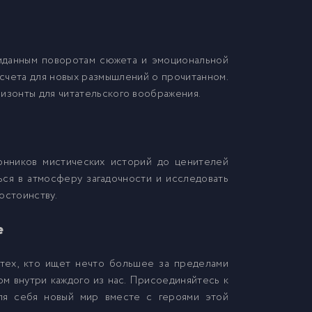
жиданным поворотам сюжета и эмоциональной
счета для новых размышлений о прочитанном.
ризонты для читательского воображения.
онников мистических историй до ценителей
ься в атмосферу загадочности и исследовать
остоинству.
е
тех, кто ищет нечто большее за пределами
м внутри каждого из нас. Присоединяйтесь к
ля себя новый мир вместе с героями этой