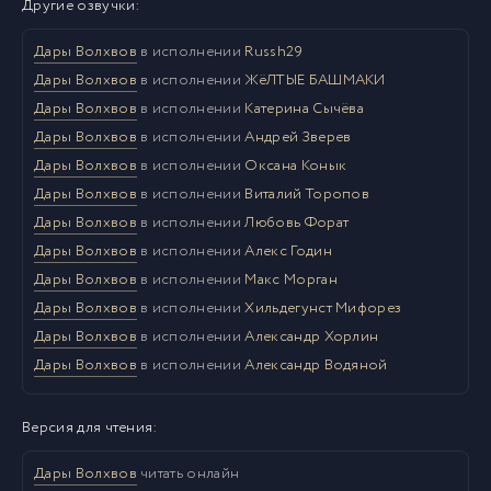
Другие озвучки:
Дары Волхвов
в исполнении
Russh29
Дары Волхвов
в исполнении
ЖёЛТЫЕ БАШМАКИ
Дары Волхвов
в исполнении
Катерина Сычёва
Дары Волхвов
в исполнении
Андрей Зверев
Дары Волхвов
в исполнении
Оксана Конык
Дары Волхвов
в исполнении
Виталий Торопов
Дары Волхвов
в исполнении
Любовь Форат
Дары Волхвов
в исполнении
Алекс Годин
Дары Волхвов
в исполнении
Макс Морган
Дары Волхвов
в исполнении
Хильдегунст Мифорез
Дары Волхвов
в исполнении
Александр Хорлин
Дары Волхвов
в исполнении
Александр Водяной
Версия для чтения:
Дары Волхвов
читать онлайн