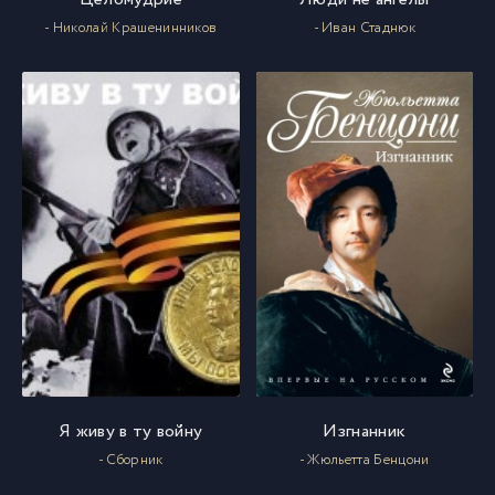
- Николай Крашенинников
- Иван Стаднюк
Я живу в ту войну
Изгнанник
- Сборник
- Жюльетта Бенцони