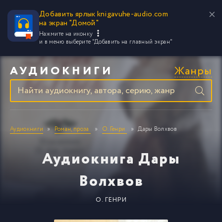
Добавить ярлык knigavuhe-audio.com
на экран "Домой"
Нажмите на иконку
и в меню выберите
"Добавить на главный экран"
Жанры
АУДИОКНИГИ
Аудиокниги
Роман, проза
О. Генри
Дары Волхвов
Аудиокнига Дары
Волхвов
О. ГЕНРИ