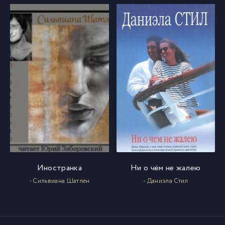
Иностранка
Ни о чём не жалею
- Сильвиана Шатлен
- Даниэла Стил