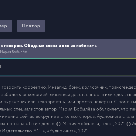
мер
Повтор
к говорим. Обидные слова и как их избежать
 Мария Бобылёва
1
 говорить корректно. Инвалид, бомж, колясочник, трансгендер
 заболеть онкологией, лишиться девственности или сделать 
 и выражения или некорректны, или просто неверны. С помощью
ьных специалистов автор Мария Бобылёва объясняет, что тако
 именно сейчас вокруг нее столько споров. Аудиокнига стал
м» портала «Такие дела». © Мария Бобылева, текст, 2021 © А
Издательство АСТ», «Аудиокнига», 2021