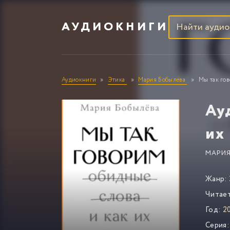
АУДИОКНИГИ
Аудиокниги
Этика
Мария Бобылёва
Мы так гов
Ау
их
МАРИЯ
Жанр:
Читае
Год:
20
Серия: