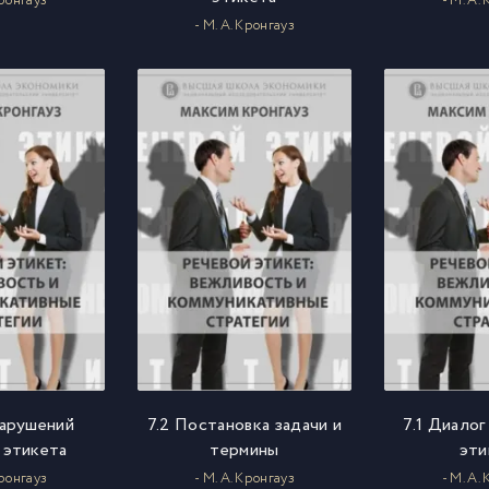
Кронгауз
- М. А.
- М. А. Кронгауз
нарушений
7.2 Постановка задачи и
7.1 Диалог
 этикета
термины
эти
Кронгауз
- М. А. Кронгауз
- М. А.