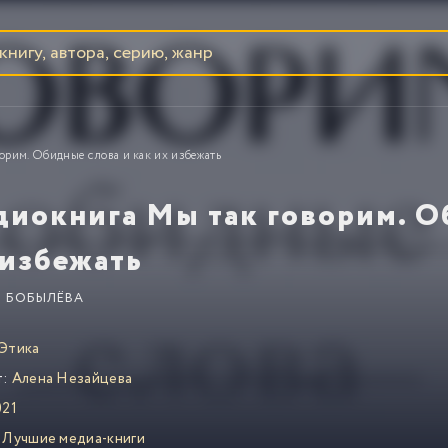
орим. Обидные слова и как их избежать
диокнига Мы так говорим. О
 избежать
 БОБЫЛЁВА
Этика
т:
Алена Незайцева
21
Лучшие медиа-книги