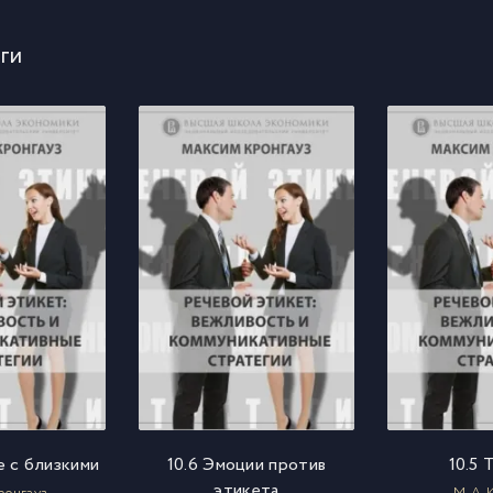
ги
е с близкими
10.6 Эмоции против
10.5 
этикета