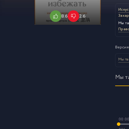
Искус
8.6
2.6
Захар
Мы та
Право
Версия
Мы та
Мы та
00:0