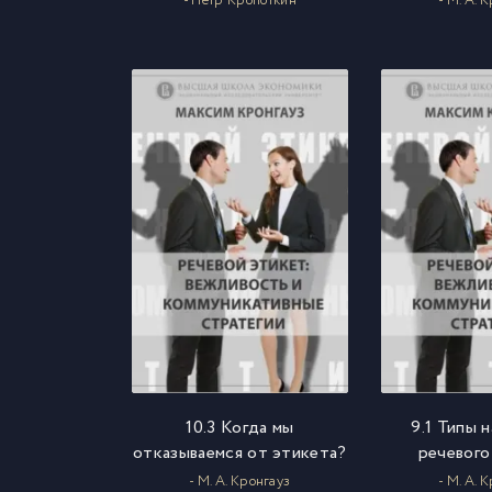
- Пётр Кропоткин
- М. А. 
10.3 Когда мы
9.1 Типы 
отказываемся от этикета?
речевого
- М. А. Кронгауз
- М. А. 