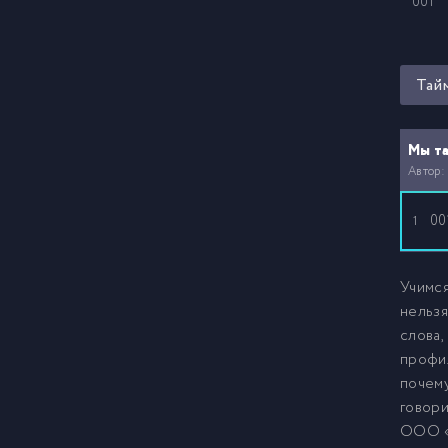
001
Тай
Мы та
Автор:
00
1
Учимся
нельзя
слова,
профил
почему
говори
ООО «